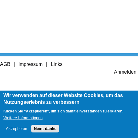
Footer
AGB
Impressum
Links
menu
User
Anmelden
account
menu
Wir verwenden auf dieser Website Cookies, um das
Nutzungserlebnis zu verbessern
Klicken Sie "Akzeptieren", um sich damit einverstanden zu erklären.
Weitere Informationen
Akzeptieren
Nein, danke