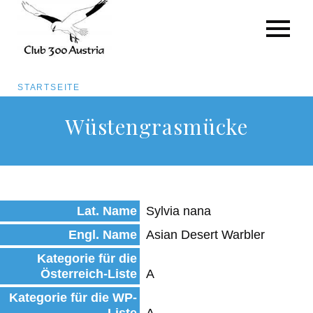
Pfadnavigation
STARTSEITE
Direkt
Wüstengrasmücke
zum
Inhalt
Lat. Name
Sylvia nana
Engl. Name
Asian Desert Warbler
Kategorie für die
Österreich-Liste
A
Kategorie für die WP-