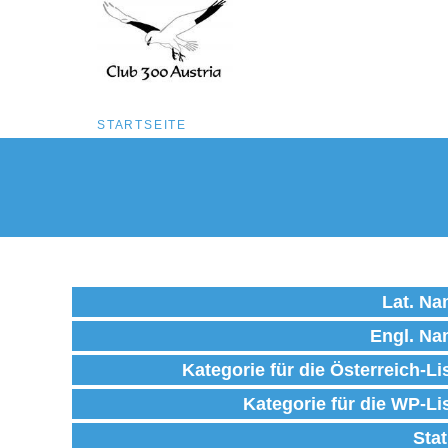
Pfadnavigation
STARTSEITE
Direkt
zum
Inhalt
Lat. N
Engl. N
Kategorie für die Österreich-Li
Kategorie für die WP-Li
Sta