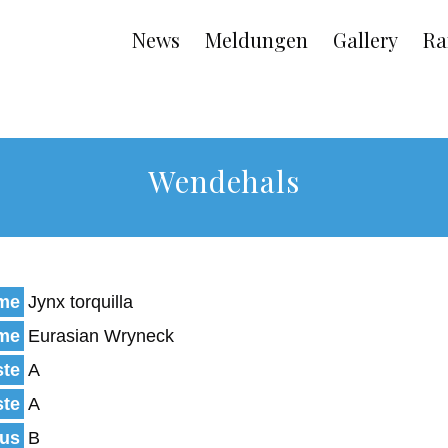
Main
News
Meldungen
Gallery
Ra
navigation
Wendehals
ame
Jynx torquilla
ame
Eurasian Wryneck
ste
A
ste
A
tus
B