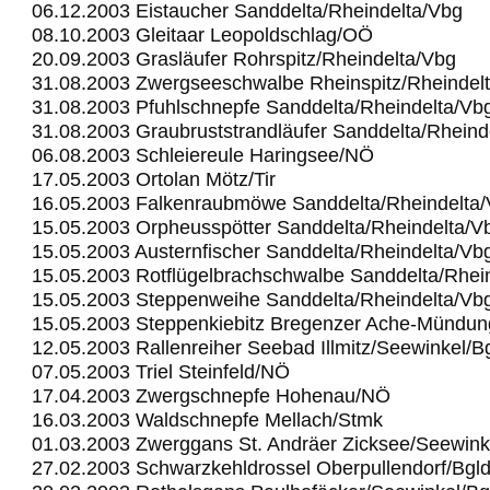
06.12.2003 Eistaucher Sanddelta/Rheindelta/Vbg
08.10.2003 Gleitaar Leopoldschlag/OÖ
20.09.2003 Grasläufer Rohrspitz/Rheindelta/Vbg
31.08.2003 Zwergseeschwalbe Rheinspitz/Rheindel
31.08.2003 Pfuhlschnepfe Sanddelta/Rheindelta/Vb
31.08.2003 Graubruststrandläufer Sanddelta/Rheind
06.08.2003 Schleiereule Haringsee/NÖ
17.05.2003 Ortolan Mötz/Tir
16.05.2003 Falkenraubmöwe Sanddelta/Rheindelta
15.05.2003 Orpheusspötter Sanddelta/Rheindelta/V
15.05.2003 Austernfischer Sanddelta/Rheindelta/Vb
15.05.2003 Rotflügelbrachschwalbe Sanddelta/Rhei
15.05.2003 Steppenweihe Sanddelta/Rheindelta/Vb
15.05.2003 Steppenkiebitz Bregenzer Ache-Mündu
12.05.2003 Rallenreiher Seebad Illmitz/Seewinkel/B
07.05.2003 Triel Steinfeld/NÖ
17.04.2003 Zwergschnepfe Hohenau/NÖ
16.03.2003 Waldschnepfe Mellach/Stmk
01.03.2003 Zwerggans St. Andräer Zicksee/Seewink
27.02.2003 Schwarzkehldrossel Oberpullendorf/Bgl