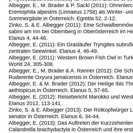
Albegger, E., M. Brader & P. Sackl (2011): Ohrenler
Eremophila alpestris (Linnaeus 1758) als Winter- un
Sommergäste in Österreich. Egretta 52, 2-12.
Zinko, S. & E. Albegger (2011): Eine Schwalbenm
sabini am Inn bei Obernberg in Oberösterreich im H
Elanus 4, 44-46.
Albegger, E. (2011): Ein Grasläufer Tryngites subrufic
zentralen Seewinkel.
Elanus 4, 46-49.
Albegger, E. (2011): Western Brown Fish Owl in Turk
World 24, 305-308.
Albegger, E., M. Brader & A. Ranner (2012): Die Sc
Ruderente Oxyura jamaicensis in Österreich. Elanus
Albegger, E. & M. Brader (2012): Der Heilige Ibis Th
aethiopicus in Österreich. Elanus 5, 57-65.
Albegger, E. (2012): Reisebericht Marokko und Wes
Elanus 2012, 113-141.
Zinko, S. & E. Albegger (2013): Der Rotkopfwürger 
senator in Österreich. Elanus 6, 34-44.
Albegger, E. (2013): Das Auftreten der Kurzzehenle
Calandrella brachydactyla in Österreich und ihre ers