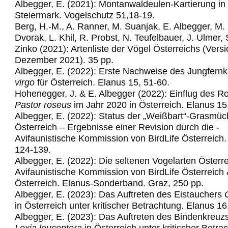
Albegger, E. (2021): Montanwaldeulen-Kartierung in
Steiermark. Vogelschutz 51,18-19.
Berg, H.-M., A. Ranner, M. Suanjak, E. Albegger, M.
Dvorak, L. Khil, R. Probst, N. Teufelbauer, J. Ulmer,
Zinko (2021): Artenliste der Vögel Österreichs (Vers
Dezember 2021). 35 pp.
Albegger, E. (2022): Erste Nachweise des Jungfern
virgo
für Österreich. Elanus 15, 51-60.
Hohenegger, J. & E. Albegger (2022): Einflug des R
Pastor roseus
im Jahr 2020 in Österreich. Elanus 15
Albegger, E. (2022): Status der „Weißbart“-Grasmüc
Österreich – Ergebnisse einer
Revision­ ­durch­ die ­
Avifaunistische­ Kommission­ von ­BirdLife ­Österre
ich
124-139.
Albegger, E. (2022): Die seltenen Vogelarten Österre
Avifaunistische Kommission von
BirdLife Österreich
Österreich. Elanus
-
Sonderband. Graz,
25
0
pp.
Albegger, E. (2023): Das Auftreten des Eistauchers
in Österreich unter kritischer Betrachtung. Elanus 16
Albegger, E. (2023): Das Auftreten des Bindenkreuz
Loxia leucoptera
in Österreich
unter kritischer Betra