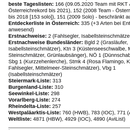
beste Tageslisten:
166 (09.05.2020 Team mit RKT 
Österreichrekord bis 2021), 152 (2008 Team - Öster
bis 2018 [153 solo]), 151 (2009 Solo) - beschränkt 
Entdeckerliste in Österreich:
335 (+3 Arten bei En
anwesend)
Erstnachweise:
2 (Fahlsegler, Isabellsteinschmätze
Erstnachweise Bundesländer:
Bgld 2 (Grasläufer,
Isabellsteinschmätzer), Ktn 3 (Küstenseeschwalbe, 
Steinschmätzer, Grünlaubsänger), NÖ 1 (Dünnscha
Sbg 1 (Kurzzehenlerche), Stmk 4 (Rosa Flamingo, K
Fahlsegler, Mittelmeer-Steinschmätzer), Vbg 1
(Isabellsteinschmätzer)
Steiermark-Liste:
313
Burgenland-Liste:
310
Seewinkel-Liste:
298
Vorarlberg-Liste:
274
Rheindelta-Liste:
257
Westpaläarktis-Liste:
760 (HWB), 783 (IOC), 771 (A
Weltliste:
4871 (HBW), 4929 (IOC), 4890 (AviList)
_________________________________________