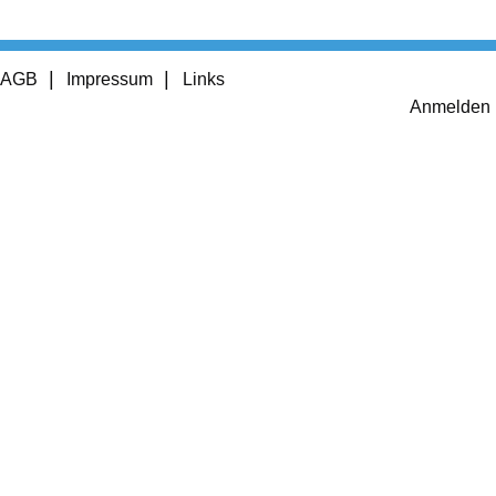
Footer
AGB
Impressum
Links
menu
User
Anmelden
account
menu