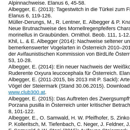
Alpinnachweise. Elanus 6, 45-58.
Albegger, E. (2013): Tagestwitch in die Türkei zum 
Elanus 6, 119-126.
Müller-Derungs, M., R. Lentner, E. Albegger & P. Kn
Neue Brutnachweise des Mornellregenpfeifers Char
morinellus in Graubünden. Ornithol. Beob. 111, 1-12
Khil, L. & E. Albegger (2014): Nachweise seltener u
bemerkenswerter Vogelarten in Österreich 2010–2011
der Avifaunistischen Kommission von BirdLife Österr
53, 10-28.
Albegger, E. (2014): Ein neuer Nachweis der Weißko
Ruderente Oxyura leucocephala für Österreich. Elan
Albegger, E. (2011-2015, bis 2013 mit P. Sackl): Arte
Vögel der Steiermark (Stand 30.06.2015). Download
www.club300.at
.
Albegger, E. (2015): Das Auftreten des Zwergsumpf
Porzana pusilla in Österreich unter kritischer Betrac
8, 101-122.
Albegger, E., O. Samwald, H. W. Pfeifhofer, S. Zinko,
P. Kolleritsch, M. Tiefenbach, C. Neger, J. Feldner, J