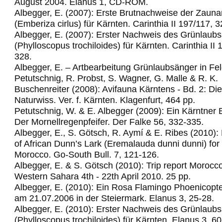
August 2004. Elanus 1, CD-ROM.
Albegger, E. (2007): Erste Brutnachweise der Zau
(Emberiza cirlus) für Kärnten. Carinthia II 197/117, 
Albegger, E. (2007): Erster Nachweis des Grünlaub
(Phylloscopus trochiloides) für Kärnten. Carinthia II
328.
Albegger, E. – Artbearbeitung Grünlaubsänger in Fel
Petutschnig, R. Probst, S. Wagner, G. Malle & R. K.
Buschenreiter (2008): Avifauna Kärntens - Bd. 2: Di
Naturwiss. Ver. f. Kärnten. Klagenfurt, 464 pp.
Petutschnig, W. & E. Albegger (2009): Ein Kärntner 
Der Mornellregenpfeifer.
Der Falke 56, 332-335.
Albegger, E., S. Götsch, R. Aymí & E. Ribes (2010): 
of African Dunn’s Lark (Eremalauda dunni dunni) for t
Morocco.
Go-South Bull. 7, 121-126.
Albegger, E. & S. Götsch (2010): Trip report Morocc
Western Sahara 4th - 22th April 2010.
25 pp.
Albegger, E. (2010): Ein Rosa Flamingo Phoenicopte
am 21.07.2006 in der Steiermark. Elanus 3, 25-28.
Albegger, E. (2010): Erster Nachweis des Grünlaub
(Phylloscopus trochiloides) für Kärnten. Elanus 3, 60