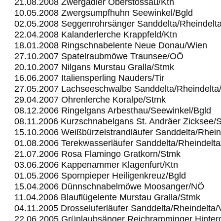
21.08.2008 Zwergadler Oberstossau/Ktn
10.05.2008 Zwergsumpfhuhn Seewinkel/Bgld
02.05.2008 Seggenrohrsänger Sanddelta/Rheindelt
22.04.2008 Kalanderlerche Krappfeld/Ktn
18.01.2008 Ringschnabelente Neue Donau/Wien
27.10.2007 Spatelraubmöwe Traunsee/OÖ
20.10.2007 Nilgans Murstau Gralla/Stmk
16.06.2007 Italiensperling Nauders/Tir
27.05.2007 Lachseeschwalbe Sanddelta/Rheindelta
29.04.2007 Ohrenlerche Koralpe/Stmk
08.12.2006 Ringelgans Arbesthau/Seewinkel/Bgld
08.11.2006 Kurzschnabelgans St. Andräer Zicksee/
15.10.2006 Weißbürzelstrandläufer Sanddelta/Rhein
01.08.2006 Terekwasserläufer Sanddelta/Rheindelt
21.07.2006 Rosa Flamingo Gratkorn/Stmk
03.06.2006 Kappenammer Klagenfurt/Ktn
01.05.2006 Spornpieper Heiligenkreuz/Bgld
15.04.2006 Dünnschnabelmöwe Moosanger/NÖ
11.04.2006 Blauflügelente Murstau Gralla/Stmk
04.11.2005 Drosseluferläufer Sanddelta/Rheindelta
22.06.2005 Grünlaubsänger Reichramminger Hinter