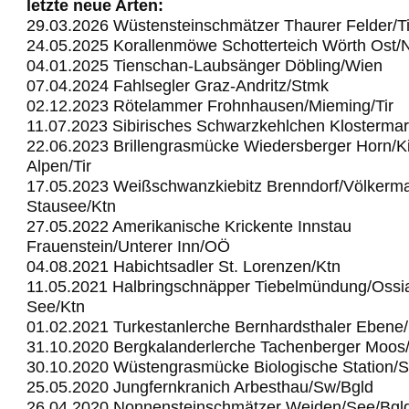
letzte neue Arten:
29.03.2026 Wüstensteinschmätzer Thaurer Felder/Ti
24.05.2025 Korallenmöwe Schotterteich Wörth Ost
04.01.2025 Tienschan-Laubsänger Döbling/Wien
07.04.2024 Fahlsegler Graz-Andritz/Stmk
02.12.2023 Rötelammer Frohnhausen/Mieming/Tir
11.07.2023 Sibirisches Schwarzkehlchen Klostermar
22.06.2023 Brillengrasmücke Wiedersberger Horn/Ki
Alpen/Tir
17.05.2023 Weißschwanzkiebitz Brenndorf/Völkerma
Stausee/Ktn
27.05.2022 Amerikanische Krickente Innstau
Frauenstein/Unterer Inn/OÖ
04.08.2021 Habichtsadler St. Lorenzen/Ktn
11.05.2021 Halbringschnäpper Tiebelmündung/Ossi
See/Ktn
01.02.2021 Turkestanlerche Bernhardsthaler Ebene
31.10.2020 Bergkalanderlerche Tachenberger Moos
30.10.2020 Wüstengrasmücke Biologische Station/
25.05.2020 Jungfernkranich Arbesthau/Sw/Bgld
26.04.2020 Nonnensteinschmätzer Weiden/See/Bgl