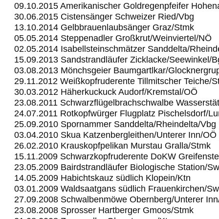
09.10.2015 Amerikanischer Goldregenpfeifer Hohe
30.06.2015 Cistensänger Schweizer Ried/Vbg
13.10.2014 Gelbbrauenlaubsänger Graz/Stmk
05.05.2014 Steppenadler Großkrut/Weinviertel/NÖ
02.05.2014 Isabellsteinschmätzer Sanddelta/Rheind
15.09.2013 Sandstrandläufer Zicklacke/Seewinkel/B
03.08.2013 Mönchsgeier Baumgartlkar/Glocknergru
29.11.2012 Weißkopfruderente Tillmitscher Teiche/
30.03.2012 Häherkuckuck Audorf/Kremstal/OÖ
23.08.2011 Schwarzflügelbrachschwalbe Wasserstä
24.07.2011 Rotkopfwürger Flugplatz Pischelsdorf/L
25.09.2010 Spornammer Sanddelta/Rheindelta/Vbg
03.04.2010 Skua Katzenbergleithen/Unterer Inn/OÖ
26.02.2010 Krauskopfpelikan Murstau Gralla/Stmk
15.11.2009 Schwarzkopfruderente DoKW Greifenst
23.05.2009 Bairdstrandläufer Biologische Station/S
14.05.2009 Habichtskauz südlich Klopein/Ktn
03.01.2009 Waldsaatgans südlich Frauenkirchen/Sw
27.09.2008 Schwalbenmöwe Obernberg/Unterer In
23.08.2008 Sprosser Hartberger Gmoos/Stmk