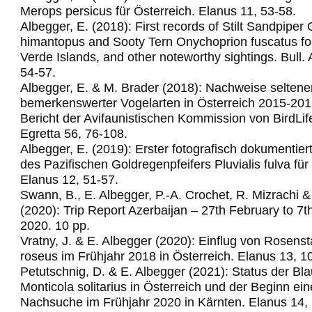
Merops persicus für Österreich.
Elanus 11, 53-58.
Albegger, E. (2018): First records of Stilt Sandpiper C
himantopus and Sooty Tern Onychoprion fuscatus fo
Verde Islands, and other noteworthy sightings.
Bull.
54-57.
Albegger, E. & M. Brader (2018): Nachweise seltene
bemerkenswerter Vogelarten in Österreich 2015-201
Bericht der Avifaunistischen Kommission von BirdLif
Egretta 56, 76-108.
Albegger, E. (2019): Erster fotografisch dokumentie
des Pazifischen Goldregenpfeifers Pluvialis fulva für
Elanus 12, 51-57.
Swann, B., E. Albegger, P.-A. Crochet, R. Mizrachi &
(2020): Trip Report Azerbaijan – 27th February to 7
2020. 10 pp.
Vratny, J. & E. Albegger (2020): Einflug von Rosens
roseus im Frühjahr 2018 in Österreich. Elanus 13, 1
Petutschnig, D. & E. Albegger (2021): Status der Bl
Monticola solitarius in Österreich und der Beginn ein
Nachsuche im Frühjahr 2020 in Kärnten. Elanus 14,