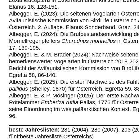
Elanus 16, 128-151.
Albegger, E. (2023): Die seltenen Vogelarten Österre
Avifaunistische Kommission von BirdLife Österreich
Österreich. 2. Auflage. Elanus-Sonderband. Graz, 2
Albegger, E. (2024): Die Brutbestandsentwicklung d
Mornellregenpfeifers
Charadrius morinellus
in Österr
17, 139-195.
Albegger, E. & M. Brader (2024): Nachweise seltene
bemerkenswerter Vogelarten in Österreich 2018-202
Bericht der Avifaunistischen Kommission von BirdLif
Egretta 58,
86-140.
Albegger, E. (2025): Die ersten Nachweise des Fahl
pallidus
(Shelley, 1870) für Österreich. Egretta 59, 8
Albegger, E. & P. Mösinger (2025): Der erste Nachw
Rötelammer
Emberiza rutila
Pallas, 1776 für Österre
seine Einordnung im westpaläarktischen Kontext. Egr
96.
_________________________________________
beste Jahreslisten:
281 (2004), 280 (2007), 293 (2
fünftbeste Jahresliste Österreichs)