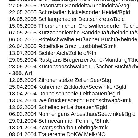
27.05.2005 Rosenstar Sanddelta/Rheindelta/Vbg
22.05.2005 Schreiadler Nickelsdorfer Heidel/Bgld
16.05.2005 Schlangenadler Deutschkreuz/Bgld
15.05.2005 Thorshühnchen Großwilfersdorfer Teich
07.05.2005 Kurzzehenlerche Sanddelta/Rheindelta/
06.05.2005 Rötelschwalbe Fußacher Bucht/Rheinde
26.04.2005 Rötelfalke Graz-Lustbühel/Stmk
13.07.2004 Sichler Aich/Zollfeld/Ktn
29.05.2004 Rostgans Bregenzer Ache-Mündung/Rhe
28.05.2004 Küstenseeschwalbe Fußacher Bucht/Rhe
- 300. Art
12.05.2004 Zitronenstelze Zeller See/Sbg
25.04.2004 Kuhreiher Zicklacke/Seewinkel/Bgld
18.04.2004 Doppelschnepfe Leithaauen/Bgld
13.04.2004 Weißrückenspecht Hochschwab/Stmk
13.03.2004 Schelladler Leithaauen/Bgld
06.03.2004 Nonnengans Arbesthau/Seewinkel/Bgld
29.01.2004 Schneeammer Fehring/Stmk
18.01.2004 Zwergscharbe Lebring/Stmk
08.01.2004 Trauerente DoKW Melk/NÖ