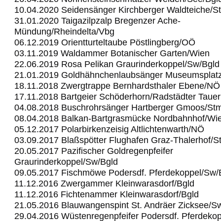
10.04.2020 Seidensänger Kirchberger Waldteiche/S
31.01.2020 Taigazilpzalp Bregenzer Ache-
Mündung/Rheindelta/Vbg
06.12.2019 Orientturteltaube Pöstlingberg/OÖ
03.11.2019 Waldammer Botanischer Garten/Wien
22.06.2019 Rosa Pelikan Graurinderkoppel/Sw/Bgld
21.01.2019 Goldhähnchenlaubsänger Museumsplat
18.11.2018 Zwergtrappe Bernhardsthaler Ebene/NÖ
17.11.2018 Bartgeier Schöderhorn/Radstädter Taue
04.08.2018 Buschrohrsänger Hartberger Gmoos/St
08.04.2018 Balkan-Bartgrasmücke Nordbahnhof/Wi
05.12.2017 Polarbirkenzeisig Altlichtenwarth/NÖ
03.09.2017 Blaßspötter Flughafen Graz-Thalerhof/S
20.05.2017 Pazifischer Goldregenpfeifer
Graurinderkoppel/Sw/Bgld
09.05.2017 Fischmöwe Podersdf. Pferdekoppel/Sw/
11.12.2016 Zwergammer Kleinwarasdorf/Bgld
11.12.2016 Fichtenammer Kleinwarasdorf/Bgld
21.05.2016 Blauwangenspint St. Andräer Zicksee/S
29.04.2016 Wüstenregenpfeifer Podersdf. Pferdeko