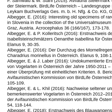
F. Samwald & W. Stani (2015): Avifauna Steiermark 
der Steiermark. BirdLife Österreich – Landesgruppe 
Leykam Buchverlags Ges. m. b. H. Nfg. & Co. KG, G
Albegger, E. (2016): Interesting old specimens of rar
in Slovenia in the collection of the Universalmuse
Graz, Austria.
Acrocephalus 36 (166/167), 173-178.
Albegger, E. & P. Kolleritsch (2016): Erstnachweis d
Isabellsteinschmätzers Oenanthe isabellina für Öster
Elanus 9, 30-35.
Albegger, E. (2016): Der Durchzug des Mornellregen
Charadrius morinellus in Österreich. Elanus 9, 108-1
Albegger, E. & J. Laber (2016): Undokumentierte Er
von Vogelarten in Österreich der Jahre 1950-2011 –
einer Überprüfung mit einheitlichen Kriterien. 8. Beri
Avifaunistischen Kommission von BirdLife Österreich
105-109.
Albegger, E. & L. Khil (2016): Nachweise seltener u
bemerkenswerter Vogelarten in Österreich 2012–2014
der Avifaunistischen Kommission von BirdLife Österr
54, 118-144.
Albegger, E. (2018): Erstnachweis des Blauwangens