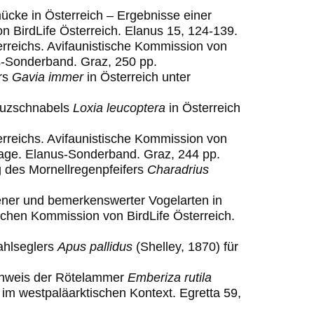
ücke in Österreich – Ergebnisse einer
n ­BirdLife ­Österre
ich. Elanus 15, 124-139.
erreichs. Avifaunistische Kommission von
s
-
Sonderband. Graz,
25
0
pp.
ers
Gavia immer
in Österreich unter
euzschnabels
Loxia leucoptera
in Österreich
erreichs. Avifaunistische Kommission von
flage. Elanus-Sonderband. Graz, 244 pp.
g des Mornellregenpfeifers
Charadrius
ener und bemerkenswerter Vogelarten in
ischen Kommission von BirdLife Österreich.
ahlseglers
Apus pallidus
(Shelley, 1870) für
achweis der Rötelammer
Emberiza rutila
 im westpaläarktischen Kontext. Egretta 59,