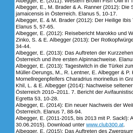
Albegger, E. (2011): Western Brown Fish Owl in T
Albegger, E., M. Brader & A. Ranner (2012): Di
jamaicensis in Österreich. Elanus 5, 10-17.
Albegger, E. & M. Brader (2012): Der Heilige Ibis 
Elanus 5, 57-65.
Albegger, E. (2012): Reisebericht Marokko und 
Zinko, S. & E. Albegger (2013): Der Rotkopfwürge
34-44.
Albegger, E. (2013): Das Auftreten der Kurzzehen
Österreich und ihre ersten Alpinnachweise. Elanu
Albegger, E. (2013): Tagestwitch in die Türkei z
Müller-Derungs, M., R. Lentner, E. Albegger & P
Mornellregenpfeifers Charadrius morinellus in Gr
Khil, L. & E. Albegger (2014): Nachweise seltene
Österreich 2010–2011. 7. Bericht der Avifaunisti
Egretta 53, 10-28.
Albegger, E. (2014): Ein neuer Nachweis der We
Österreich. Elanus 7, 88-94.
Albegger, E. (2011-2015, bis 2013 mit P. Sackl): 
30.06.2015). Download unter
www.club300.at
.
Albegger, E. (2015): Das Auftreten des Zwergsum