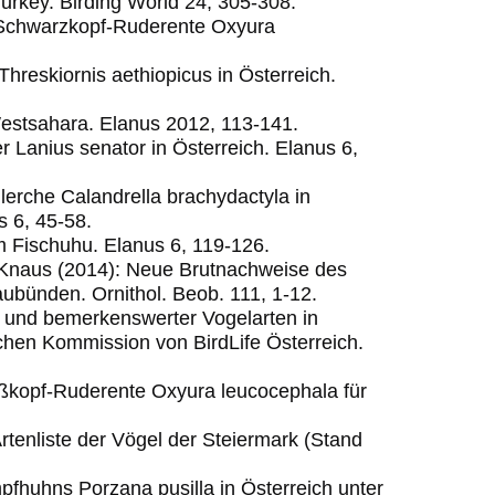
urkey. Birding World 24, 305-308.
e Schwarzkopf-Ruderente Oxyura
Threskiornis aethiopicus in Österreich.
Westsahara. Elanus 2012, 113-141.
r Lanius senator in Österreich. Elanus 6,
lerche Calandrella brachydactyla in
s 6, 45-58.
um Fischuhu. Elanus 6, 119-126.
. Knaus (2014): Neue Brutnachweise des
aubünden. Ornithol. Beob. 111, 1-12.
r und bemerkenswerter Vogelarten in
schen Kommission von BirdLife Österreich.
ißkopf-Ruderente Oxyura leucocephala für
Artenliste der Vögel der Steiermark (Stand
pfhuhns Porzana pusilla in Österreich unter