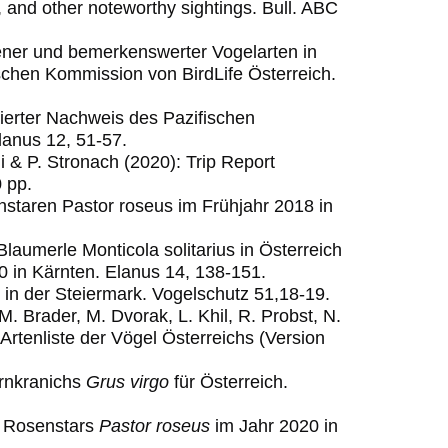
 and other noteworthy sightings.
Bull. ABC
ener und bemerkenswerter Vogelarten in
ischen Kommission von BirdLife Österreich.
tierter Nachweis des Pazifischen
lanus 12, 51-57.
i & P. Stronach (2020): Trip Report
 pp.
enstaren Pastor roseus im Frühjahr 2018 in
Blaumerle Monticola solitarius in Österreich
 in Kärnten. Elanus 14, 138-151.
 in der Steiermark. Vogelschutz 51,18-19.
M. Brader, M. Dvorak, L. Khil, R. Probst, N.
 Artenliste der Vögel Österreichs (Version
ernkranichs
Grus virgo
für Österreich.
s Rosenstars
Pastor roseus
im Jahr 2020 in