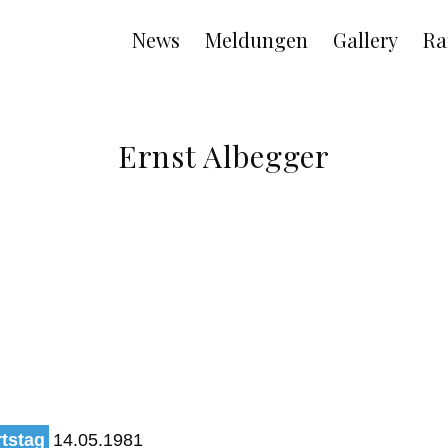
Main
News
Meldungen
Gallery
Ra
navigation
Ernst Albegger
tstag
14.05.1981