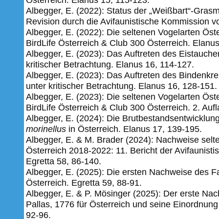
Albegger, E. (2022): Status der „Weißbart“-Grasm
Revision­ ­durch­ die ­Avifaunistische­ Kommission­ vo
Albegger, E. (2022): Die seltenen Vogelarten Öst
BirdLife Österreich & Club 300 Österreich. Elanu
Albegger, E. (2023): Das Auftreten des Eistauch
kritischer Betrachtung. Elanus 16, 114-127.
Albegger, E. (2023): Das Auftreten des Bindenkr
unter kritischer Betrachtung. Elanus 16, 128-151.
Albegger, E. (2023): Die seltenen Vogelarten Öst
BirdLife Österreich & Club 300 Österreich. 2. Au
Albegger, E. (2024): Die Brutbestandsentwicklun
morinellus
in Österreich. Elanus 17, 139-195.
Albegger, E. & M. Brader (2024): Nachweise selt
Österreich 2018-2022: 11. Bericht der Avifaunist
Egretta 58,
86-140.
Albegger, E. (2025): Die ersten Nachweise des F
Österreich. Egretta 59, 88-91.
Albegger, E. & P. Mösinger (2025): Der erste N
Pallas, 1776 für Österreich und seine Einordnung
92-96.