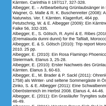
Kärnten. Carinthia II 197/117, 327-328.
Albegger, E. – Artbearbeitung Grünlaubsänger in F
Wagner, G. Malle & R. K. Buschenreiter (2008): A
Naturwiss. Ver. f. Kärnten. Klagenfurt, 464 pp.
Petutschnig, W. & E. Albegger (2009): Ein Kärntn
Falke 56, 332-335.
Albegger, E., S. Götsch, R. Aymí & E. Ribes (2010
(Eremalauda dunni dunni) for the Tafilalt, Morocc
Albegger, E. & S. Götsch (2010): Trip report Mor
2010.
25 pp.
Albegger, E. (2010): Ein Rosa Flamingo Phoenico
Steiermark. Elanus 3, 25-28.
Albegger, E. (2010): Erster Nachweis des Grünlau
Kärnten. Elanus 3, 60-63.
Albegger, E., M. Brader & P. Sackl (2011): Ohren
1758) als Winter- und seltene Sommergäste in Öst
Zinko, S. & E. Albegger (2011): Eine Schwalben
Oberösterreich im Herbst 2008. Elanus 4, 44-46.
Albegger, E. (2011): Ein Grasläufer Tryngites sub
46-49.