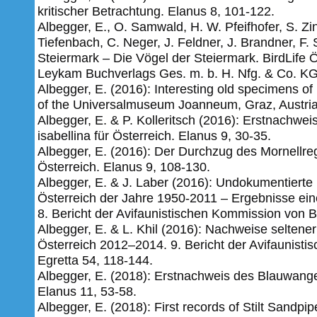
kritischer Betrachtung. Elanus 8, 101-122.
Albegger, E., O. Samwald, H. W. Pfeifhofer, S. Zink
Tiefenbach, C. Neger, J. Feldner, J. Brandner, F
Steiermark – Die Vögel der Steiermark. BirdLife 
Leykam Buchverlags Ges. m. b. H. Nfg. & Co. KG
Albegger, E. (2016): Interesting old specimens of r
of the Universalmuseum Joanneum, Graz, Austri
Albegger, E. & P. Kolleritsch (2016): Erstnachwe
isabellina für Österreich. Elanus 9, 30-35.
Albegger, E. (2016): Der Durchzug des Mornellreg
Österreich. Elanus 9, 108-130.
Albegger, E. & J. Laber (2016): Undokumentierte
Österreich der Jahre 1950-2011 – Ergebnisse einer
8. Bericht der Avifaunistischen Kommission von Bi
Albegger, E. & L. Khil (2016): Nachweise seltene
Österreich 2012–2014. 9. Bericht der Avifaunisti
Egretta 54, 118-144.
Albegger, E. (2018): Erstnachweis des Blauwange
Elanus 11, 53-58.
Albegger, E. (2018): First records of Stilt Sandp