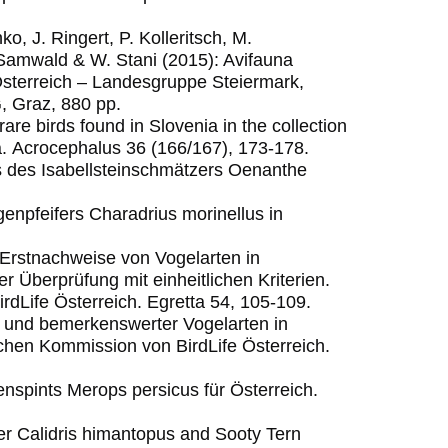
o, J. Ringert, P. Kolleritsch, M.
. Samwald & W. Stani (2015): Avifauna
Österreich – Landesgruppe Steiermark,
, Graz, 880 pp.
are birds found in Slovenia in the collection
a.
Acrocephalus 36 (166/167), 173-178.
is des Isabellsteinschmätzers Oenanthe
enpfeifers Charadrius morinellus in
 Erstnachweise von Vogelarten in
 Überprüfung mit einheitlichen Kriterien.
rdLife Österreich. Egretta 54, 105-109.
r und bemerkenswerter Vogelarten in
schen Kommission von BirdLife Österreich.
nspints Merops persicus für Österreich.
iper Calidris himantopus and Sooty Tern