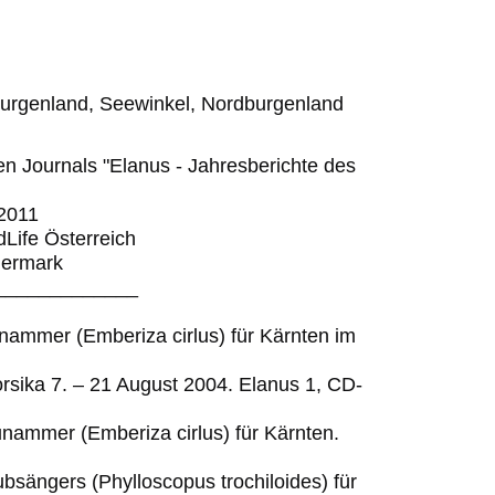
burgenland, Seewinkel, Nordburgenland
en Journals "Elanus - Jahresberichte des
2011
dLife Österreich
iermark
_____________
unammer (Emberiza cirlus) für Kärnten im
rsika 7. – 21 August 2004. Elanus 1, CD-
unammer (Emberiza cirlus) für Kärnten.
bsängers (Phylloscopus trochiloides) für