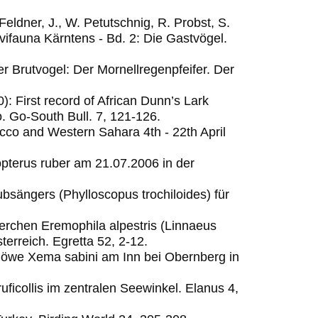
eldner, J., W. Petutschnig, R. Probst, S.
vifauna Kärntens - Bd. 2: Die Gastvögel.
er Brutvogel: Der Mornellregenpfeifer.
Der
): First record of African Dunn’s Lark
o.
Go-South Bull. 7, 121-126.
occo and Western Sahara 4th - 22th April
pterus ruber am 21.07.2006 in der
bsängers (Phylloscopus trochiloides) für
lerchen Eremophila alpestris (Linnaeus
erreich. Egretta 52, 2-12.
möwe Xema sabini am Inn bei Obernberg in
ruficollis im zentralen Seewinkel.
Elanus 4,