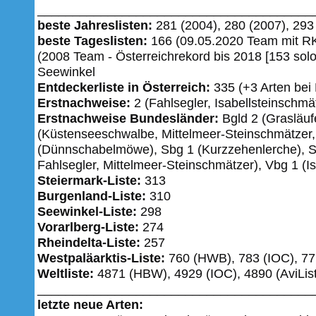
_______________________________________
beste Jahreslisten:
281 (2004), 280 (2007), 293 
beste Tageslisten:
166 (09.05.2020 Team mit RK
(2008 Team - Österreichrekord bis 2018 [153 solo
Seewinkel
Entdeckerliste in Österreich:
335 (+3 Arten be
Erstnachweise:
2 (Fahlsegler, Isabellsteinschmä
Erstnachweise Bundesländer:
Bgld 2 (Grasläufe
(Küstenseeschwalbe, Mittelmeer-Steinschmätzer
(Dünnschabelmöwe), Sbg 1 (Kurzzehenlerche), S
Fahlsegler, Mittelmeer-Steinschmätzer), Vbg 1 (I
Steiermark-Liste:
313
Burgenland-Liste:
310
Seewinkel-Liste:
298
Vorarlberg-Liste:
274
Rheindelta-Liste:
257
Westpaläarktis-Liste:
760 (HWB), 783 (IOC), 771
Weltliste:
4871 (HBW), 4929 (IOC), 4890 (AviList
_______________________________________
letzte neue Arten: