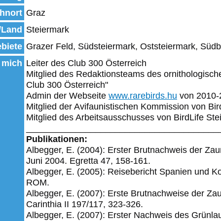
hnort
Graz
/Land
Steiermark
biete
Grazer Feld, Südsteiermark, Oststeiermark, Süd
 mich
Leiter des Club 300 Österreich
Mitglied des Redaktionsteams des ornithologisch
Club 300 Österreich"
Admin der Webseite
www.rarebirds.hu
von 2010-
Mitglied der Avifaunistischen Kommission von Bir
Mitglied des Arbeitsausschusses von BirdLife Ste
_______________________________________
Publikationen:
Albegger, E. (2004): Erster Brutnachweis der Za
Juni 2004. Egretta 47, 158-161.
Albegger, E. (2005): Reisebericht Spanien und Ko
ROM.
Albegger, E. (2007): Erste Brutnachweise der Za
Carinthia II 197/117, 323-326.
Albegger, E. (2007): Erster Nachweis des Grünlau