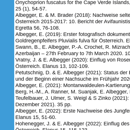
Onychoprion fuscatus for the Cape Verde Islands,
25 (1), 54-57.
Albegger, E. & M. Brader (2018): Nachweise selt
Österreich 2015-2017: 10. Bericht der Avifaunist
Egretta 56, 76-108.
Albegger, E. (2019): Erster fotografisch dokumen
Goldregenpfeifers Pluvialis fulva für Österreich.
E
Swann, B., E. Albegger, P.-A. Crochet, R. Mizrach
Azerbaijan – 27th February to 7th March 2020. 10
Vratny, J. & E. Albegger (2020): Einflug von Ros
Österreich. Elanus 13, 102-109.
Petutschnig, D. & E. Albegger (2021): Status der 
und der Beginn einer Nachsuche im Frühjahr 2020
Albegger, E. (2021): Montanwaldeulen-Kartierung
Berg, H.-M., A. Ranner, M. Suanjak, E. Albegger, 
Teufelbauer, J. Ulmer, S. Weigl & S Zinko (2021):
Dezember 2021). 35 pp.
Albegger, E. (2022): Erste Nachweise des Jungf
Elanus 15, 51-60.
Hohenegger, J. & E. Albegger (2022): Einflug de
Österreich. Elanus 15, 115-123.