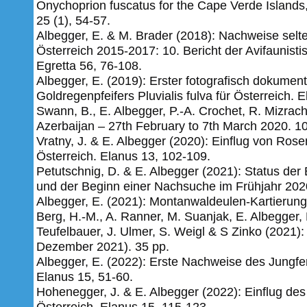
Onychoprion fuscatus for the Cape Verde Islands,
25 (1), 54-57.
Albegger, E. & M. Brader (2018): Nachweise selt
Österreich 2015-2017: 10. Bericht der Avifaunist
Egretta 56, 76-108.
Albegger, E. (2019): Erster fotografisch dokumen
Goldregenpfeifers Pluvialis fulva für Österreich.
E
Swann, B., E. Albegger, P.-A. Crochet, R. Mizrach
Azerbaijan – 27th February to 7th March 2020. 10
Vratny, J. & E. Albegger (2020): Einflug von Ros
Österreich. Elanus 13, 102-109.
Petutschnig, D. & E. Albegger (2021): Status der 
und der Beginn einer Nachsuche im Frühjahr 2020
Albegger, E. (2021): Montanwaldeulen-Kartierung
Berg, H.-M., A. Ranner, M. Suanjak, E. Albegger, 
Teufelbauer, J. Ulmer, S. Weigl & S Zinko (2021):
Dezember 2021). 35 pp.
Albegger, E. (2022): Erste Nachweise des Jungf
Elanus 15, 51-60.
Hohenegger, J. & E. Albegger (2022): Einflug de
Österreich. Elanus 15, 115-123.