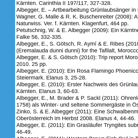
Kärnten. Carinthia II 197/117, 327-328.
Albegger, E. – Artbearbeitung Grünlaubsänger in F
Wagner, G. Malle & R. K. Buschenreiter (2008): A
Naturwiss. Ver. f. Kärnten. Klagenfurt, 464 pp.
Petutschnig, W. & E. Albegger (2009): Ein Kärntn
Falke 56, 332-335.
Albegger, E., S. Götsch, R. Aymí & E. Ribes (2010
(Eremalauda dunni dunni) for the Tafilalt, Morocc
Albegger, E. & S. Götsch (2010): Trip report Mor
2010.
25 pp.
Albegger, E. (2010): Ein Rosa Flamingo Phoenico
Steiermark. Elanus 3, 25-28.
Albegger, E. (2010): Erster Nachweis des Grünlau
Kärnten. Elanus 3, 60-63.
Albegger, E., M. Brader & P. Sackl (2011): Ohren
1758) als Winter- und seltene Sommergäste in Öst
Zinko, S. & E. Albegger (2011): Eine Schwalben
Oberösterreich im Herbst 2008. Elanus 4, 44-46.
Albegger, E. (2011): Ein Grasläufer Tryngites sub
46-49.