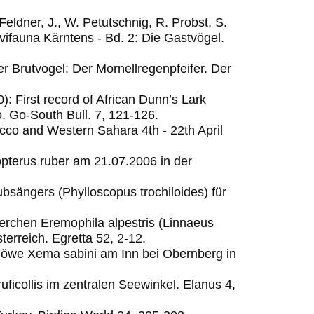
eldner, J., W. Petutschnig, R. Probst, S.
vifauna Kärntens - Bd. 2: Die Gastvögel.
er Brutvogel: Der Mornellregenpfeifer.
Der
): First record of African Dunn’s Lark
o.
Go-South Bull. 7, 121-126.
occo and Western Sahara 4th - 22th April
pterus ruber am 21.07.2006 in der
bsängers (Phylloscopus trochiloides) für
lerchen Eremophila alpestris (Linnaeus
erreich. Egretta 52, 2-12.
möwe Xema sabini am Inn bei Obernberg in
ruficollis im zentralen Seewinkel.
Elanus 4,