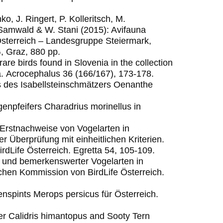
o, J. Ringert, P. Kolleritsch, M.
. Samwald & W. Stani (2015): Avifauna
Österreich – Landesgruppe Steiermark,
, Graz, 880 pp.
are birds found in Slovenia in the collection
a.
Acrocephalus 36 (166/167), 173-178.
is des Isabellsteinschmätzers Oenanthe
enpfeifers Charadrius morinellus in
 Erstnachweise von Vogelarten in
 Überprüfung mit einheitlichen Kriterien.
rdLife Österreich. Egretta 54, 105-109.
r und bemerkenswerter Vogelarten in
schen Kommission von BirdLife Österreich.
nspints Merops persicus für Österreich.
iper Calidris himantopus and Sooty Tern