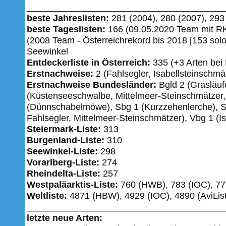
_______________________________________
beste Jahreslisten:
281 (2004), 280 (2007), 293 
beste Tageslisten:
166 (09.05.2020 Team mit RK
(2008 Team - Österreichrekord bis 2018 [153 solo
Seewinkel
Entdeckerliste in Österreich:
335 (+3 Arten be
Erstnachweise:
2 (Fahlsegler, Isabellsteinschmä
Erstnachweise Bundesländer:
Bgld 2 (Grasläufe
(Küstenseeschwalbe, Mittelmeer-Steinschmätzer
(Dünnschabelmöwe), Sbg 1 (Kurzzehenlerche), S
Fahlsegler, Mittelmeer-Steinschmätzer), Vbg 1 (I
Steiermark-Liste:
313
Burgenland-Liste:
310
Seewinkel-Liste:
298
Vorarlberg-Liste:
274
Rheindelta-Liste:
257
Westpaläarktis-Liste:
760 (HWB), 783 (IOC), 771
Weltliste:
4871 (HBW), 4929 (IOC), 4890 (AviList
_______________________________________
letzte neue Arten: