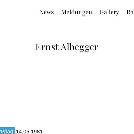
Main
News
Meldungen
Gallery
Ra
navigation
Ernst Albegger
tstag
14.05.1981