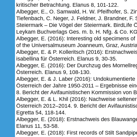
kritischer Betrachtung. Elanus 8, 101-122.
Albegger, E., O. Samwald, H. W. Pfeifhofer, S. Zink
Tiefenbach, C. Neger, J. Feldner, J. Brandner, F
Steiermark – Die Vögel der Steiermark. BirdLife 
Leykam Buchverlags Ges. m. b. H. Nfg. & Co. KG
Albegger, E. (2016): Interesting old specimens of r
of the Universalmuseum Joanneum, Graz, Austri
Albegger, E. & P. Kolleritsch (2016): Erstnachwe
isabellina für Österreich. Elanus 9, 30-35.
Albegger, E. (2016): Der Durchzug des Mornellreg
Österreich. Elanus 9, 108-130.
Albegger, E. & J. Laber (2016): Undokumentierte
Österreich der Jahre 1950-2011 – Ergebnisse einer
8. Bericht der Avifaunistischen Kommission von Bi
Albegger, E. & L. Khil (2016): Nachweise seltene
Österreich 2012–2014. 9. Bericht der Avifaunisti
Egretta 54, 118-144.
Albegger, E. (2018): Erstnachweis des Blauwange
Elanus 11, 53-58.
Albegger, E. (2018): First records of Stilt Sandp