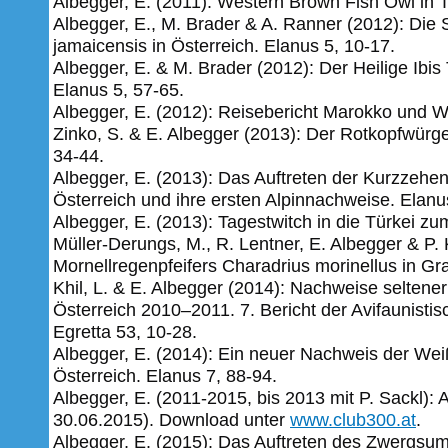
Albegger, E. (2011): Western Brown Fish Owl in T
Albegger, E., M. Brader & A. Ranner (2012): Di
jamaicensis in Österreich. Elanus 5, 10-17.
Albegger, E. & M. Brader (2012): Der Heilige Ibis 
Elanus 5, 57-65.
Albegger, E. (2012): Reisebericht Marokko und 
Zinko, S. & E. Albegger (2013): Der Rotkopfwürge
34-44.
Albegger, E. (2013): Das Auftreten der Kurzzehen
Österreich und ihre ersten Alpinnachweise. Elanu
Albegger, E. (2013): Tagestwitch in die Türkei z
Müller-Derungs, M., R. Lentner, E. Albegger & P
Mornellregenpfeifers Charadrius morinellus in Gr
Khil, L. & E. Albegger (2014): Nachweise seltene
Österreich 2010–2011. 7. Bericht der Avifaunisti
Egretta 53, 10-28.
Albegger, E. (2014): Ein neuer Nachweis der We
Österreich. Elanus 7, 88-94.
Albegger, E. (2011-2015, bis 2013 mit P. Sackl): 
30.06.2015). Download unter
www.club300.at
.
Albegger, E. (2015): Das Auftreten des Zwergsum