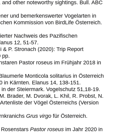
 and other noteworthy sightings.
Bull. ABC
ener und bemerkenswerter Vogelarten in
ischen Kommission von BirdLife Österreich.
tierter Nachweis des Pazifischen
lanus 12, 51-57.
i & P. Stronach (2020): Trip Report
 pp.
enstaren Pastor roseus im Frühjahr 2018 in
Blaumerle Monticola solitarius in Österreich
 in Kärnten. Elanus 14, 138-151.
 in der Steiermark. Vogelschutz 51,18-19.
M. Brader, M. Dvorak, L. Khil, R. Probst, N.
 Artenliste der Vögel Österreichs (Version
ernkranichs
Grus virgo
für Österreich.
s Rosenstars
Pastor roseus
im Jahr 2020 in