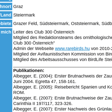
hnort
Graz
/Land
Steiermark
biete
Grazer Feld, Südsteiermark, Oststeiermark, Süd
 mich
Leiter des Club 300 Österreich
Mitglied des Redaktionsteams des ornithologisch
Club 300 Österreich"
Admin der Webseite
www.rarebirds.hu
von 2010-
Mitglied der Avifaunistischen Kommission von Bir
Mitglied des Arbeitsausschusses von BirdLife Ste
_______________________________________
Publikationen:
Albegger, E. (2004): Erster Brutnachweis der Za
Juni 2004. Egretta 47, 158-161.
Albegger, E. (2005): Reisebericht Spanien und Ko
ROM.
Albegger, E. (2007): Erste Brutnachweise der Za
Carinthia II 197/117, 323-326.
Albegger, E. (2007): Erster Nachweis des Grünlau