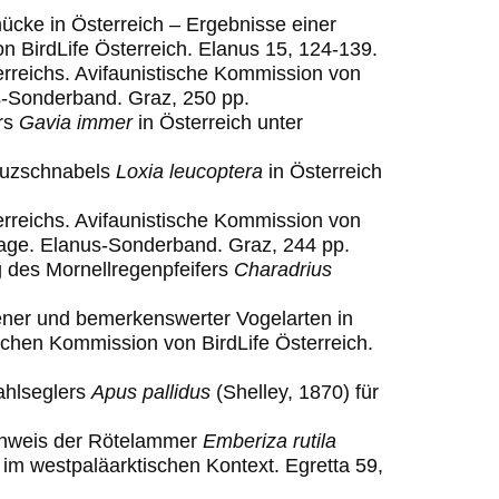
ücke in Österreich – Ergebnisse einer
n ­BirdLife ­Österre
ich. Elanus 15, 124-139.
erreichs. Avifaunistische Kommission von
s
-
Sonderband. Graz,
25
0
pp.
ers
Gavia immer
in Österreich unter
euzschnabels
Loxia leucoptera
in Österreich
erreichs. Avifaunistische Kommission von
flage. Elanus-Sonderband. Graz, 244 pp.
g des Mornellregenpfeifers
Charadrius
ener und bemerkenswerter Vogelarten in
ischen Kommission von BirdLife Österreich.
ahlseglers
Apus pallidus
(Shelley, 1870) für
achweis der Rötelammer
Emberiza rutila
 im westpaläarktischen Kontext. Egretta 59,