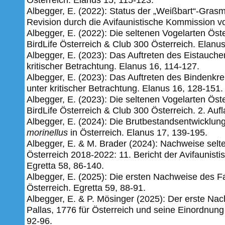
Albegger, E. (2022): Status der „Weißbart“-Grasm
Revision­ ­durch­ die ­Avifaunistische­ Kommission­ vo
Albegger, E. (2022): Die seltenen Vogelarten Öst
BirdLife Österreich & Club 300 Österreich. Elanu
Albegger, E. (2023): Das Auftreten des Eistauch
kritischer Betrachtung. Elanus 16, 114-127.
Albegger, E. (2023): Das Auftreten des Bindenkr
unter kritischer Betrachtung. Elanus 16, 128-151.
Albegger, E. (2023): Die seltenen Vogelarten Öst
BirdLife Österreich & Club 300 Österreich. 2. Au
Albegger, E. (2024): Die Brutbestandsentwicklun
morinellus
in Österreich. Elanus 17, 139-195.
Albegger, E. & M. Brader (2024): Nachweise selt
Österreich 2018-2022: 11. Bericht der Avifaunist
Egretta 58,
86-140.
Albegger, E. (2025): Die ersten Nachweise des F
Österreich. Egretta 59, 88-91.
Albegger, E. & P. Mösinger (2025): Der erste N
Pallas, 1776 für Österreich und seine Einordnung
92-96.