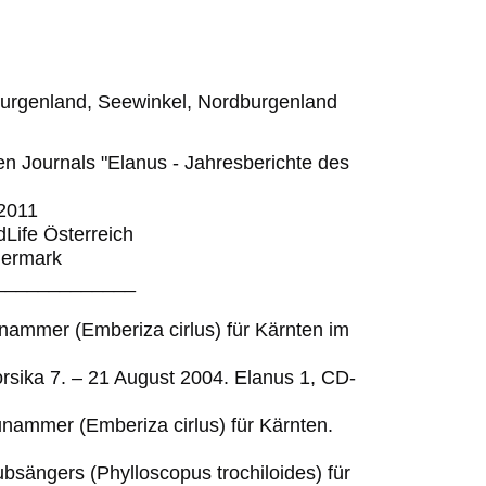
burgenland, Seewinkel, Nordburgenland
en Journals "Elanus - Jahresberichte des
2011
dLife Österreich
iermark
_____________
unammer (Emberiza cirlus) für Kärnten im
rsika 7. – 21 August 2004. Elanus 1, CD-
unammer (Emberiza cirlus) für Kärnten.
bsängers (Phylloscopus trochiloides) für