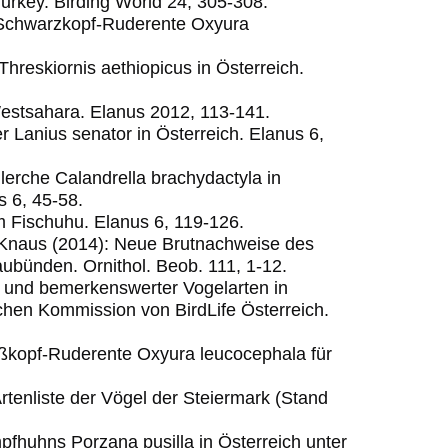
urkey. Birding World 24, 305-308.
e Schwarzkopf-Ruderente Oxyura
Threskiornis aethiopicus in Österreich.
Westsahara. Elanus 2012, 113-141.
r Lanius senator in Österreich. Elanus 6,
lerche Calandrella brachydactyla in
s 6, 45-58.
um Fischuhu. Elanus 6, 119-126.
. Knaus (2014): Neue Brutnachweise des
aubünden. Ornithol. Beob. 111, 1-12.
r und bemerkenswerter Vogelarten in
schen Kommission von BirdLife Österreich.
ißkopf-Ruderente Oxyura leucocephala für
Artenliste der Vögel der Steiermark (Stand
pfhuhns Porzana pusilla in Österreich unter