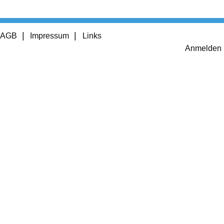
Footer
AGB
Impressum
Links
menu
User
Anmelden
account
menu