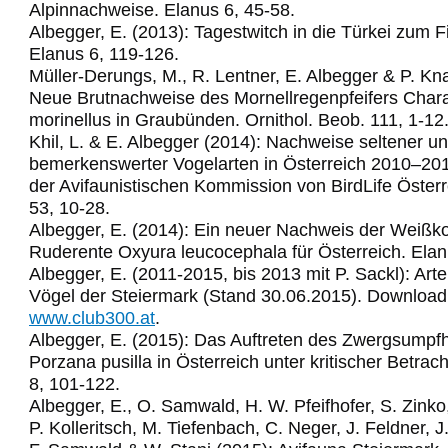
Alpinnachweise. Elanus 6, 45-58.
Albegger, E. (2013): Tagestwitch in die Türkei zum 
Elanus 6, 119-126.
Müller-Derungs, M., R. Lentner, E. Albegger & P. Kn
Neue Brutnachweise des Mornellregenpfeifers Char
morinellus in Graubünden. Ornithol. Beob. 111, 1-12
Khil, L. & E. Albegger (2014): Nachweise seltener u
bemerkenswerter Vogelarten in Österreich 2010–2011
der Avifaunistischen Kommission von BirdLife Österr
53, 10-28.
Albegger, E. (2014): Ein neuer Nachweis der Weißko
Ruderente Oxyura leucocephala für Österreich. Elan
Albegger, E. (2011-2015, bis 2013 mit P. Sackl): Arte
Vögel der Steiermark (Stand 30.06.2015). Download
www.club300.at
.
Albegger, E. (2015): Das Auftreten des Zwergsumpf
Porzana pusilla in Österreich unter kritischer Betrac
8, 101-122.
Albegger, E., O. Samwald, H. W. Pfeifhofer, S. Zinko,
P. Kolleritsch, M. Tiefenbach, C. Neger, J. Feldner, J