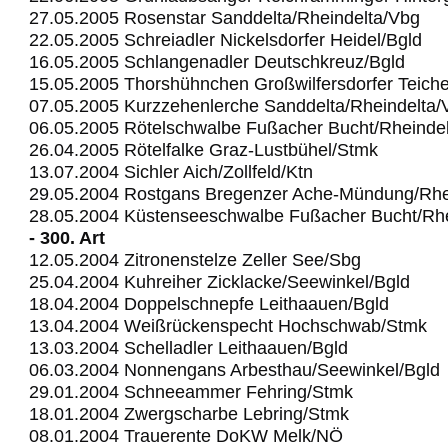
27.05.2005 Rosenstar Sanddelta/Rheindelta/Vbg
22.05.2005 Schreiadler Nickelsdorfer Heidel/Bgld
16.05.2005 Schlangenadler Deutschkreuz/Bgld
15.05.2005 Thorshühnchen Großwilfersdorfer Teich
07.05.2005 Kurzzehenlerche Sanddelta/Rheindelta/
06.05.2005 Rötelschwalbe Fußacher Bucht/Rheinde
26.04.2005 Rötelfalke Graz-Lustbühel/Stmk
13.07.2004 Sichler Aich/Zollfeld/Ktn
29.05.2004 Rostgans Bregenzer Ache-Mündung/Rhe
28.05.2004 Küstenseeschwalbe Fußacher Bucht/Rhe
- 300. Art
12.05.2004 Zitronenstelze Zeller See/Sbg
25.04.2004 Kuhreiher Zicklacke/Seewinkel/Bgld
18.04.2004 Doppelschnepfe Leithaauen/Bgld
13.04.2004 Weißrückenspecht Hochschwab/Stmk
13.03.2004 Schelladler Leithaauen/Bgld
06.03.2004 Nonnengans Arbesthau/Seewinkel/Bgld
29.01.2004 Schneeammer Fehring/Stmk
18.01.2004 Zwergscharbe Lebring/Stmk
08.01.2004 Trauerente DoKW Melk/NÖ