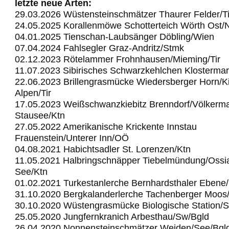
letzte neue Arten:
29.03.2026 Wüstensteinschmätzer Thaurer Felder/Ti
24.05.2025 Korallenmöwe Schotterteich Wörth Ost
04.01.2025 Tienschan-Laubsänger Döbling/Wien
07.04.2024 Fahlsegler Graz-Andritz/Stmk
02.12.2023 Rötelammer Frohnhausen/Mieming/Tir
11.07.2023 Sibirisches Schwarzkehlchen Klostermar
22.06.2023 Brillengrasmücke Wiedersberger Horn/Ki
Alpen/Tir
17.05.2023 Weißschwanzkiebitz Brenndorf/Völkerma
Stausee/Ktn
27.05.2022 Amerikanische Krickente Innstau
Frauenstein/Unterer Inn/OÖ
04.08.2021 Habichtsadler St. Lorenzen/Ktn
11.05.2021 Halbringschnäpper Tiebelmündung/Ossi
See/Ktn
01.02.2021 Turkestanlerche Bernhardsthaler Ebene
31.10.2020 Bergkalanderlerche Tachenberger Moos
30.10.2020 Wüstengrasmücke Biologische Station/
25.05.2020 Jungfernkranich Arbesthau/Sw/Bgld
26.04.2020 Nonnensteinschmätzer Weiden/See/Bgl