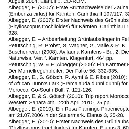
August 2004. Elanus 1, CD-ROM.
Albegger, E. (2007): Erste Brutnachweise der Zau
(Emberiza cirlus) für Kärnten. Carinthia II 197/117, 
Albegger, E. (2007): Erster Nachweis des Grünlaub
(Phylloscopus trochiloides) für Kärnten. Carinthia II
328.
Albegger, E. – Artbearbeitung Grünlaubsänger in Fel
Petutschnig, R. Probst, S. Wagner, G. Malle & R. K.
Buschenreiter (2008): Avifauna Kärntens - Bd. 2: Di
Naturwiss. Ver. f. Kärnten. Klagenfurt, 464 pp.
Petutschnig, W. & E. Albegger (2009): Ein Kärntner 
Der Mornellregenpfeifer.
Der Falke 56, 332-335.
Albegger, E., S. Götsch, R. Aymí & E. Ribes (2010): 
of African Dunn’s Lark (Eremalauda dunni dunni) for t
Morocco.
Go-South Bull. 7, 121-126.
Albegger, E. & S. Götsch (2010): Trip report Morocc
Western Sahara 4th - 22th April 2010.
25 pp.
Albegger, E. (2010): Ein Rosa Flamingo Phoenicopte
am 21.07.2006 in der Steiermark. Elanus 3, 25-28.
Albegger, E. (2010): Erster Nachweis des Grünlaub
(Phylloscopus trochiloides) für Kärnten. Elanus 3, 60