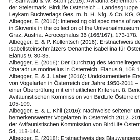
F. Samwald & W. Stani (2015): Avifauna Steiermark 
der Steiermark. BirdLife Österreich – Landesgruppe 
Leykam Buchverlags Ges. m. b. H. Nfg. & Co. KG, G
Albegger, E. (2016): Interesting old specimens of rar
in Slovenia in the collection of the Universalmuse
Graz, Austria.
Acrocephalus 36 (166/167), 173-178.
Albegger, E. & P. Kolleritsch (2016): Erstnachweis d
Isabellsteinschmätzers Oenanthe isabellina für Öster
Elanus 9, 30-35.
Albegger, E. (2016): Der Durchzug des Mornellregen
Charadrius morinellus in Österreich. Elanus 9, 108-1
Albegger, E. & J. Laber (2016): Undokumentierte Er
von Vogelarten in Österreich der Jahre 1950-2011 –
einer Überprüfung mit einheitlichen Kriterien. 8. Beri
Avifaunistischen Kommission von BirdLife Österreich
105-109.
Albegger, E. & L. Khil (2016): Nachweise seltener u
bemerkenswerter Vogelarten in Österreich 2012–2014
der Avifaunistischen Kommission von BirdLife Österr
54, 118-144.
Albegger, E. (2018): Erstnachweis des Blauwangens