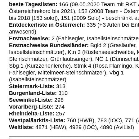
beste Tageslisten:
166 (09.05.2020 Team mit RKT 
Österreichrekord bis 2021), 152 (2008 Team - Öster
bis 2018 [153 solo]), 151 (2009 Solo) - beschränkt 
Entdeckerliste in Österreich:
335 (+3 Arten bei En
anwesend)
Erstnachweise:
2 (Fahlsegler, Isabellsteinschmätze
Erstnachweise Bundesländer:
Bgld 2 (Grasläufer,
Isabellsteinschmätzer), Ktn 3 (Küstenseeschwalbe, 
Steinschmätzer, Grünlaubsänger), NÖ 1 (Dünnscha
Sbg 1 (Kurzzehenlerche), Stmk 4 (Rosa Flamingo, K
Fahlsegler, Mittelmeer-Steinschmätzer), Vbg 1
(Isabellsteinschmätzer)
Steiermark-Liste:
313
Burgenland-Liste:
310
Seewinkel-Liste:
298
Vorarlberg-Liste:
274
Rheindelta-Liste:
257
Westpaläarktis-Liste:
760 (HWB), 783 (IOC), 771 (A
Weltliste:
4871 (HBW), 4929 (IOC), 4890 (AviList)
_________________________________________