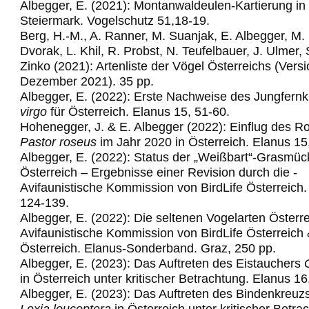
Albegger, E. (2021): Montanwaldeulen-Kartierung in
Steiermark. Vogelschutz 51,18-19.
Berg, H.-M., A. Ranner, M. Suanjak, E. Albegger, M.
Dvorak, L. Khil, R. Probst, N. Teufelbauer, J. Ulmer,
Zinko (2021): Artenliste der Vögel Österreichs (Vers
Dezember 2021). 35 pp.
Albegger, E. (2022): Erste Nachweise des Jungfern
virgo
für Österreich. Elanus 15, 51-60.
Hohenegger, J. & E. Albegger (2022): Einflug des R
Pastor roseus
im Jahr 2020 in Österreich. Elanus 15
Albegger, E. (2022): Status der „Weißbart“-Grasmüc
Österreich – Ergebnisse einer
Revision­ ­durch­ die ­
Avifaunistische­ Kommission­ von ­BirdLife ­Österre
ich
124-139.
Albegger, E. (2022): Die seltenen Vogelarten Österre
Avifaunistische Kommission von
BirdLife Österreich
Österreich. Elanus
-
Sonderband. Graz,
25
0
pp.
Albegger, E. (2023): Das Auftreten des Eistauchers
in Österreich unter kritischer Betrachtung. Elanus 16
Albegger, E. (2023): Das Auftreten des Bindenkreuz
Loxia leucoptera
in Österreich
unter kritischer Betra