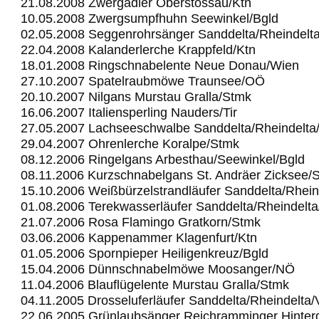
21.08.2008 Zwergadler Oberstossau/Ktn
10.05.2008 Zwergsumpfhuhn Seewinkel/Bgld
02.05.2008 Seggenrohrsänger Sanddelta/Rheindelt
22.04.2008 Kalanderlerche Krappfeld/Ktn
18.01.2008 Ringschnabelente Neue Donau/Wien
27.10.2007 Spatelraubmöwe Traunsee/OÖ
20.10.2007 Nilgans Murstau Gralla/Stmk
16.06.2007 Italiensperling Nauders/Tir
27.05.2007 Lachseeschwalbe Sanddelta/Rheindelta
29.04.2007 Ohrenlerche Koralpe/Stmk
08.12.2006 Ringelgans Arbesthau/Seewinkel/Bgld
08.11.2006 Kurzschnabelgans St. Andräer Zicksee/
15.10.2006 Weißbürzelstrandläufer Sanddelta/Rhein
01.08.2006 Terekwasserläufer Sanddelta/Rheindelt
21.07.2006 Rosa Flamingo Gratkorn/Stmk
03.06.2006 Kappenammer Klagenfurt/Ktn
01.05.2006 Spornpieper Heiligenkreuz/Bgld
15.04.2006 Dünnschnabelmöwe Moosanger/NÖ
11.04.2006 Blauflügelente Murstau Gralla/Stmk
04.11.2005 Drosseluferläufer Sanddelta/Rheindelta
22.06.2005 Grünlaubsänger Reichramminger Hinter