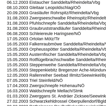
06.12.2003 Eistaucher Sanddelta/Rheindelta/Vbg
08.10.2003 Gleitaar Leopoldschlag/OÖ
20.09.2003 Grasläufer Rohrspitz/Rheindelta/Vbg
31.08.2003 Zwergseeschwalbe Rheinspitz/Rheindel
31.08.2003 Pfuhlschnepfe Sanddelta/Rheindelta/Vb
31.08.2003 Graubruststrandläufer Sanddelta/Rheind
06.08.2003 Schleiereule Haringsee/NÖ
17.05.2003 Ortolan Mötz/Tir
16.05.2003 Falkenraubmöwe Sanddelta/Rheindelta
15.05.2003 Orpheusspötter Sanddelta/Rheindelta/V
15.05.2003 Austernfischer Sanddelta/Rheindelta/Vb
15.05.2003 Rotflügelbrachschwalbe Sanddelta/Rhei
15.05.2003 Steppenweihe Sanddelta/Rheindelta/Vb
15.05.2003 Steppenkiebitz Bregenzer Ache-Mündu
12.05.2003 Rallenreiher Seebad Illmitz/Seewinkel/B
07.05.2003 Triel Steinfeld/NÖ
17.04.2003 Zwergschnepfe Hohenau/NÖ
16.03.2003 Waldschnepfe Mellach/Stmk
01.03.2003 Zwerggans St. Andräer Zicksee/Seewink
27.02.2003 Schwarzkehldrossel Oberpullendorf/Bgl