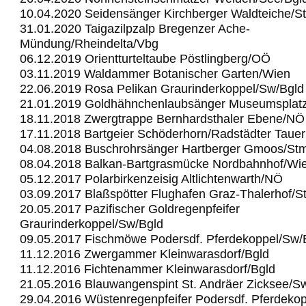
10.04.2020 Seidensänger Kirchberger Waldteiche/S
31.01.2020 Taigazilpzalp Bregenzer Ache-
Mündung/Rheindelta/Vbg
06.12.2019 Orientturteltaube Pöstlingberg/OÖ
03.11.2019 Waldammer Botanischer Garten/Wien
22.06.2019 Rosa Pelikan Graurinderkoppel/Sw/Bgld
21.01.2019 Goldhähnchenlaubsänger Museumsplat
18.11.2018 Zwergtrappe Bernhardsthaler Ebene/NÖ
17.11.2018 Bartgeier Schöderhorn/Radstädter Taue
04.08.2018 Buschrohrsänger Hartberger Gmoos/St
08.04.2018 Balkan-Bartgrasmücke Nordbahnhof/Wi
05.12.2017 Polarbirkenzeisig Altlichtenwarth/NÖ
03.09.2017 Blaßspötter Flughafen Graz-Thalerhof/S
20.05.2017 Pazifischer Goldregenpfeifer
Graurinderkoppel/Sw/Bgld
09.05.2017 Fischmöwe Podersdf. Pferdekoppel/Sw/
11.12.2016 Zwergammer Kleinwarasdorf/Bgld
11.12.2016 Fichtenammer Kleinwarasdorf/Bgld
21.05.2016 Blauwangenspint St. Andräer Zicksee/S
29.04.2016 Wüstenregenpfeifer Podersdf. Pferdeko