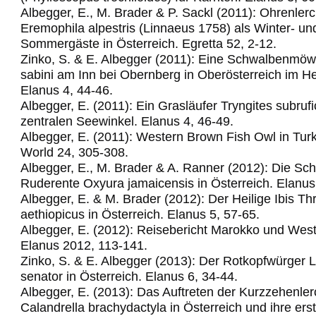
Albegger, E., M. Brader & P. Sackl (2011): Ohrenler
Eremophila alpestris (Linnaeus 1758) als Winter- un
Sommergäste in Österreich. Egretta 52, 2-12.
Zinko, S. & E. Albegger (2011): Eine Schwalbenm
sabini am Inn bei Obernberg in Oberösterreich im H
Elanus 4, 44-46.
Albegger, E. (2011): Ein Grasläufer Tryngites subrufic
zentralen Seewinkel.
Elanus 4, 46-49.
Albegger, E. (2011): Western Brown Fish Owl in Turk
World 24, 305-308.
Albegger, E., M. Brader & A. Ranner (2012): Die Sc
Ruderente Oxyura jamaicensis in Österreich. Elanus
Albegger, E. & M. Brader (2012): Der Heilige Ibis Th
aethiopicus in Österreich. Elanus 5, 57-65.
Albegger, E. (2012): Reisebericht Marokko und Wes
Elanus 2012, 113-141.
Zinko, S. & E. Albegger (2013): Der Rotkopfwürger 
senator in Österreich. Elanus 6, 34-44.
Albegger, E. (2013): Das Auftreten der Kurzzehenle
Calandrella brachydactyla in Österreich und ihre ers