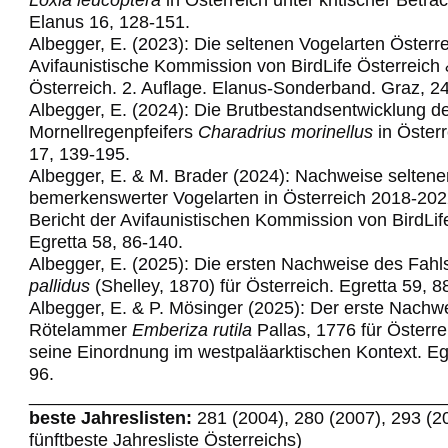
Elanus 16, 128-151.
Albegger, E. (2023): Die seltenen Vogelarten Österre
Avifaunistische Kommission von BirdLife Österreich
Österreich. 2. Auflage. Elanus-Sonderband. Graz, 2
Albegger, E. (2024): Die Brutbestandsentwicklung d
Mornellregenpfeifers
Charadrius morinellus
in Österr
17, 139-195.
Albegger, E. & M. Brader (2024): Nachweise seltene
bemerkenswerter Vogelarten in Österreich 2018-202
Bericht der Avifaunistischen Kommission von BirdLif
Egretta 58,
86-140.
Albegger, E. (2025): Die ersten Nachweise des Fahl
pallidus
(Shelley, 1870) für Österreich. Egretta 59, 8
Albegger, E. & P. Mösinger (2025): Der erste Nachw
Rötelammer
Emberiza rutila
Pallas, 1776 für Österre
seine Einordnung im westpaläarktischen Kontext. Egr
96.
_________________________________________
beste Jahreslisten:
281 (2004), 280 (2007), 293 (2
fünftbeste Jahresliste Österreichs)