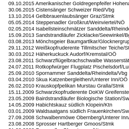
09.10.2015 Amerikanischer Goldregenpfeifer Hohe
30.06.2015 Cistensänger Schweizer Ried/Vbg
13.10.2014 Gelbbrauenlaubsänger Graz/Stmk
05.05.2014 Steppenadler Großkrut/Weinviertel/NÖ
02.05.2014 Isabellsteinschmätzer Sanddelta/Rheind
15.09.2013 Sandstrandläufer Zicklacke/Seewinkel/B
03.08.2013 Mönchsgeier Baumgartlkar/Glocknergru
29.11.2012 Weißkopfruderente Tillmitscher Teiche/
30.03.2012 Häherkuckuck Audorf/Kremstal/OÖ
23.08.2011 Schwarzflügelbrachschwalbe Wasserstä
24.07.2011 Rotkopfwürger Flugplatz Pischelsdorf/L
25.09.2010 Spornammer Sanddelta/Rheindelta/Vbg
03.04.2010 Skua Katzenbergleithen/Unterer Inn/OÖ
26.02.2010 Krauskopfpelikan Murstau Gralla/Stmk
15.11.2009 Schwarzkopfruderente DoKW Greifenst
23.05.2009 Bairdstrandläufer Biologische Station/S
14.05.2009 Habichtskauz südlich Klopein/Ktn
03.01.2009 Waldsaatgans südlich Frauenkirchen/Sw
27.09.2008 Schwalbenmöwe Obernberg/Unterer In
23.08.2008 Sprosser Hartberger Gmoos/Stmk