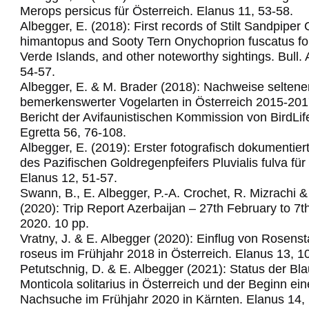
Merops persicus für Österreich.
Elanus 11, 53-58.
Albegger, E. (2018): First records of Stilt Sandpiper C
himantopus and Sooty Tern Onychoprion fuscatus fo
Verde Islands, and other noteworthy sightings.
Bull.
54-57.
Albegger, E. & M. Brader (2018): Nachweise seltene
bemerkenswerter Vogelarten in Österreich 2015-201
Bericht der Avifaunistischen Kommission von BirdLif
Egretta 56, 76-108.
Albegger, E. (2019): Erster fotografisch dokumentie
des Pazifischen Goldregenpfeifers Pluvialis fulva für
Elanus 12, 51-57.
Swann, B., E. Albegger, P.-A. Crochet, R. Mizrachi &
(2020): Trip Report Azerbaijan – 27th February to 7
2020. 10 pp.
Vratny, J. & E. Albegger (2020): Einflug von Rosens
roseus im Frühjahr 2018 in Österreich. Elanus 13, 1
Petutschnig, D. & E. Albegger (2021): Status der Bl
Monticola solitarius in Österreich und der Beginn ein
Nachsuche im Frühjahr 2020 in Kärnten. Elanus 14,