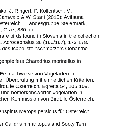
o, J. Ringert, P. Kolleritsch, M.
. Samwald & W. Stani (2015): Avifauna
Österreich – Landesgruppe Steiermark,
, Graz, 880 pp.
are birds found in Slovenia in the collection
a.
Acrocephalus 36 (166/167), 173-178.
is des Isabellsteinschmätzers Oenanthe
enpfeifers Charadrius morinellus in
 Erstnachweise von Vogelarten in
 Überprüfung mit einheitlichen Kriterien.
rdLife Österreich. Egretta 54, 105-109.
r und bemerkenswerter Vogelarten in
schen Kommission von BirdLife Österreich.
nspints Merops persicus für Österreich.
iper Calidris himantopus and Sooty Tern