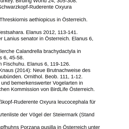
urkey. Birding World 24, 305-308.
e Schwarzkopf-Ruderente Oxyura
Threskiornis aethiopicus in Österreich.
Westsahara. Elanus 2012, 113-141.
r Lanius senator in Österreich. Elanus 6,
lerche Calandrella brachydactyla in
s 6, 45-58.
um Fischuhu. Elanus 6, 119-126.
. Knaus (2014): Neue Brutnachweise des
aubünden. Ornithol. Beob. 111, 1-12.
r und bemerkenswerter Vogelarten in
schen Kommission von BirdLife Österreich.
ißkopf-Ruderente Oxyura leucocephala für
Artenliste der Vögel der Steiermark (Stand
pfhuhns Porzana pusilla in Österreich unter