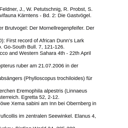
eldner, J., W. Petutschnig, R. Probst, S.
vifauna Kärntens - Bd. 2: Die Gastvögel.
er Brutvogel: Der Mornellregenpfeifer.
Der
): First record of African Dunn’s Lark
o.
Go-South Bull. 7, 121-126.
occo and Western Sahara 4th - 22th April
pterus ruber am 21.07.2006 in der
bsängers (Phylloscopus trochiloides) für
lerchen Eremophila alpestris (Linnaeus
erreich. Egretta 52, 2-12.
möwe Xema sabini am Inn bei Obernberg in
ruficollis im zentralen Seewinkel.
Elanus 4,