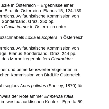
ücke in Österreich – Ergebnisse einer
n ­BirdLife ­Österre
ich. Elanus 15, 124-139.
erreichs. Avifaunistische Kommission von
s
-
Sonderband. Graz,
25
0
pp.
ers
Gavia immer
in Österreich unter
euzschnabels
Loxia leucoptera
in Österreich
erreichs. Avifaunistische Kommission von
flage. Elanus-Sonderband. Graz, 244 pp.
g des Mornellregenpfeifers
Charadrius
ener und bemerkenswerter Vogelarten in
ischen Kommission von BirdLife Österreich.
ahlseglers
Apus pallidus
(Shelley, 1870) für
achweis der Rötelammer
Emberiza rutila
 im westpaläarktischen Kontext. Egretta 59,