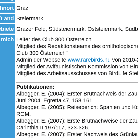
hnort
Graz
/Land
Steiermark
biete
Grazer Feld, Südsteiermark, Oststeiermark, Süd
 mich
Leiter des Club 300 Österreich
Mitglied des Redaktionsteams des ornithologisch
Club 300 Österreich"
Admin der Webseite
www.rarebirds.hu
von 2010-
Mitglied der Avifaunistischen Kommission von Bir
Mitglied des Arbeitsausschusses von BirdLife Ste
_______________________________________
Publikationen:
Albegger, E. (2004): Erster Brutnachweis der Za
Juni 2004. Egretta 47, 158-161.
Albegger, E. (2005): Reisebericht Spanien und Ko
ROM.
Albegger, E. (2007): Erste Brutnachweise der Za
Carinthia II 197/117, 323-326.
Albegger, E. (2007): Erster Nachweis des Grünlau