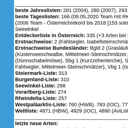
_______________________________________
beste Jahreslisten:
281 (2004), 280 (2007), 293 
beste Tageslisten:
166 (09.05.2020 Team mit RK
(2008 Team - Österreichrekord bis 2018 [153 solo
Seewinkel
Entdeckerliste in Österreich:
335 (+3 Arten be
Erstnachweise:
2 (Fahlsegler, Isabellsteinschmä
Erstnachweise Bundesländer:
Bgld 2 (Grasläufe
(Küstenseeschwalbe, Mittelmeer-Steinschmätzer
(Dünnschabelmöwe), Sbg 1 (Kurzzehenlerche), S
Fahlsegler, Mittelmeer-Steinschmätzer), Vbg 1 (I
Steiermark-Liste:
313
Burgenland-Liste:
310
Seewinkel-Liste:
298
Vorarlberg-Liste:
274
Rheindelta-Liste:
257
Westpaläarktis-Liste:
760 (HWB), 783 (IOC), 771
Weltliste:
4871 (HBW), 4929 (IOC), 4890 (AviList
_______________________________________
letzte neue Arten: