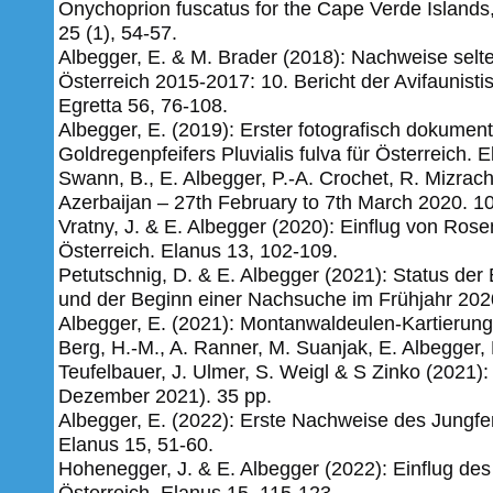
Onychoprion fuscatus for the Cape Verde Islands,
25 (1), 54-57.
Albegger, E. & M. Brader (2018): Nachweise selt
Österreich 2015-2017: 10. Bericht der Avifaunist
Egretta 56, 76-108.
Albegger, E. (2019): Erster fotografisch dokumen
Goldregenpfeifers Pluvialis fulva für Österreich.
E
Swann, B., E. Albegger, P.-A. Crochet, R. Mizrach
Azerbaijan – 27th February to 7th March 2020. 10
Vratny, J. & E. Albegger (2020): Einflug von Ros
Österreich. Elanus 13, 102-109.
Petutschnig, D. & E. Albegger (2021): Status der 
und der Beginn einer Nachsuche im Frühjahr 2020
Albegger, E. (2021): Montanwaldeulen-Kartierung
Berg, H.-M., A. Ranner, M. Suanjak, E. Albegger, 
Teufelbauer, J. Ulmer, S. Weigl & S Zinko (2021):
Dezember 2021). 35 pp.
Albegger, E. (2022): Erste Nachweise des Jungf
Elanus 15, 51-60.
Hohenegger, J. & E. Albegger (2022): Einflug de
Österreich. Elanus 15, 115-123.