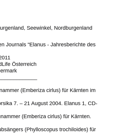
burgenland, Seewinkel, Nordburgenland
en Journals "Elanus - Jahresberichte des
2011
dLife Österreich
iermark
_____________
unammer (Emberiza cirlus) für Kärnten im
rsika 7. – 21 August 2004. Elanus 1, CD-
unammer (Emberiza cirlus) für Kärnten.
bsängers (Phylloscopus trochiloides) für