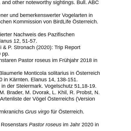
 and other noteworthy sightings.
Bull. ABC
ener und bemerkenswerter Vogelarten in
ischen Kommission von BirdLife Österreich.
tierter Nachweis des Pazifischen
lanus 12, 51-57.
i & P. Stronach (2020): Trip Report
 pp.
enstaren Pastor roseus im Frühjahr 2018 in
Blaumerle Monticola solitarius in Österreich
 in Kärnten. Elanus 14, 138-151.
 in der Steiermark. Vogelschutz 51,18-19.
M. Brader, M. Dvorak, L. Khil, R. Probst, N.
 Artenliste der Vögel Österreichs (Version
ernkranichs
Grus virgo
für Österreich.
s Rosenstars
Pastor roseus
im Jahr 2020 in