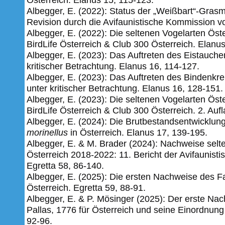
Albegger, E. (2022): Status der „Weißbart“-Grasm
Revision­ ­durch­ die ­Avifaunistische­ Kommission­ vo
Albegger, E. (2022): Die seltenen Vogelarten Öst
BirdLife Österreich & Club 300 Österreich. Elanu
Albegger, E. (2023): Das Auftreten des Eistauch
kritischer Betrachtung. Elanus 16, 114-127.
Albegger, E. (2023): Das Auftreten des Bindenkr
unter kritischer Betrachtung. Elanus 16, 128-151.
Albegger, E. (2023): Die seltenen Vogelarten Öst
BirdLife Österreich & Club 300 Österreich. 2. Au
Albegger, E. (2024): Die Brutbestandsentwicklun
morinellus
in Österreich. Elanus 17, 139-195.
Albegger, E. & M. Brader (2024): Nachweise selt
Österreich 2018-2022: 11. Bericht der Avifaunist
Egretta 58,
86-140.
Albegger, E. (2025): Die ersten Nachweise des F
Österreich. Egretta 59, 88-91.
Albegger, E. & P. Mösinger (2025): Der erste N
Pallas, 1776 für Österreich und seine Einordnung
92-96.