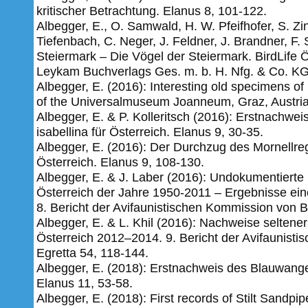
kritischer Betrachtung. Elanus 8, 101-122.
Albegger, E., O. Samwald, H. W. Pfeifhofer, S. Zink
Tiefenbach, C. Neger, J. Feldner, J. Brandner, F
Steiermark – Die Vögel der Steiermark. BirdLife 
Leykam Buchverlags Ges. m. b. H. Nfg. & Co. KG
Albegger, E. (2016): Interesting old specimens of r
of the Universalmuseum Joanneum, Graz, Austri
Albegger, E. & P. Kolleritsch (2016): Erstnachwe
isabellina für Österreich. Elanus 9, 30-35.
Albegger, E. (2016): Der Durchzug des Mornellreg
Österreich. Elanus 9, 108-130.
Albegger, E. & J. Laber (2016): Undokumentierte
Österreich der Jahre 1950-2011 – Ergebnisse einer
8. Bericht der Avifaunistischen Kommission von Bi
Albegger, E. & L. Khil (2016): Nachweise seltene
Österreich 2012–2014. 9. Bericht der Avifaunisti
Egretta 54, 118-144.
Albegger, E. (2018): Erstnachweis des Blauwange
Elanus 11, 53-58.
Albegger, E. (2018): First records of Stilt Sandp