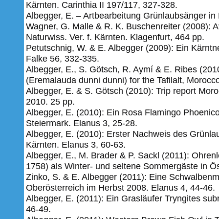
Kärnten. Carinthia II 197/117, 327-328.
Albegger, E. – Artbearbeitung Grünlaubsänger in F
Wagner, G. Malle & R. K. Buschenreiter (2008): A
Naturwiss. Ver. f. Kärnten. Klagenfurt, 464 pp.
Petutschnig, W. & E. Albegger (2009): Ein Kärntn
Falke 56, 332-335.
Albegger, E., S. Götsch, R. Aymí & E. Ribes (2010
(Eremalauda dunni dunni) for the Tafilalt, Morocc
Albegger, E. & S. Götsch (2010): Trip report Mor
2010.
25 pp.
Albegger, E. (2010): Ein Rosa Flamingo Phoenico
Steiermark. Elanus 3, 25-28.
Albegger, E. (2010): Erster Nachweis des Grünlau
Kärnten. Elanus 3, 60-63.
Albegger, E., M. Brader & P. Sackl (2011): Ohren
1758) als Winter- und seltene Sommergäste in Öst
Zinko, S. & E. Albegger (2011): Eine Schwalben
Oberösterreich im Herbst 2008. Elanus 4, 44-46.
Albegger, E. (2011): Ein Grasläufer Tryngites sub
46-49.