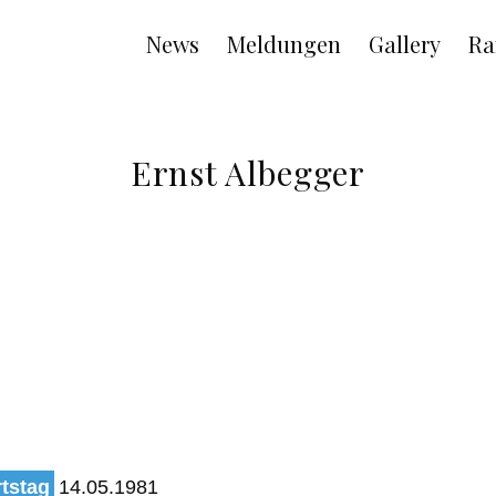
Main
News
Meldungen
Gallery
Ra
navigation
Ernst Albegger
tstag
14.05.1981