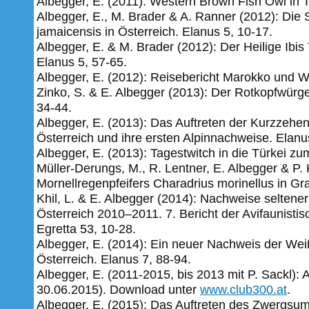
Albegger, E. (2011): Western Brown Fish Owl in T
Albegger, E., M. Brader & A. Ranner (2012): Di
jamaicensis in Österreich. Elanus 5, 10-17.
Albegger, E. & M. Brader (2012): Der Heilige Ibis 
Elanus 5, 57-65.
Albegger, E. (2012): Reisebericht Marokko und 
Zinko, S. & E. Albegger (2013): Der Rotkopfwürge
34-44.
Albegger, E. (2013): Das Auftreten der Kurzzehen
Österreich und ihre ersten Alpinnachweise. Elanu
Albegger, E. (2013): Tagestwitch in die Türkei z
Müller-Derungs, M., R. Lentner, E. Albegger & P
Mornellregenpfeifers Charadrius morinellus in Gr
Khil, L. & E. Albegger (2014): Nachweise seltene
Österreich 2010–2011. 7. Bericht der Avifaunisti
Egretta 53, 10-28.
Albegger, E. (2014): Ein neuer Nachweis der We
Österreich. Elanus 7, 88-94.
Albegger, E. (2011-2015, bis 2013 mit P. Sackl): 
30.06.2015). Download unter
www.club300.at
.
Albegger, E. (2015): Das Auftreten des Zwergsum