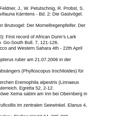
eldner, J., W. Petutschnig, R. Probst, S.
vifauna Kärntens - Bd. 2: Die Gastvögel.
er Brutvogel: Der Mornellregenpfeifer.
Der
): First record of African Dunn’s Lark
o.
Go-South Bull. 7, 121-126.
occo and Western Sahara 4th - 22th April
pterus ruber am 21.07.2006 in der
bsängers (Phylloscopus trochiloides) für
lerchen Eremophila alpestris (Linnaeus
erreich. Egretta 52, 2-12.
möwe Xema sabini am Inn bei Obernberg in
ruficollis im zentralen Seewinkel.
Elanus 4,