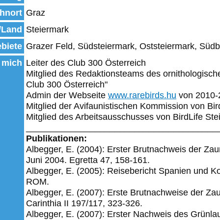
hnort
Graz
/Land
Steiermark
biete
Grazer Feld, Südsteiermark, Oststeiermark, Süd
 mich
Leiter des Club 300 Österreich
Mitglied des Redaktionsteams des ornithologisch
Club 300 Österreich"
Admin der Webseite
www.rarebirds.hu
von 2010-
Mitglied der Avifaunistischen Kommission von Bir
Mitglied des Arbeitsausschusses von BirdLife Ste
_______________________________________
Publikationen:
Albegger, E. (2004): Erster Brutnachweis der Za
Juni 2004. Egretta 47, 158-161.
Albegger, E. (2005): Reisebericht Spanien und Ko
ROM.
Albegger, E. (2007): Erste Brutnachweise der Za
Carinthia II 197/117, 323-326.
Albegger, E. (2007): Erster Nachweis des Grünlau