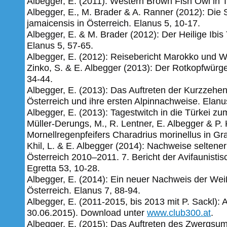
Albegger, E. (2011): Western Brown Fish Owl in T
Albegger, E., M. Brader & A. Ranner (2012): Di
jamaicensis in Österreich. Elanus 5, 10-17.
Albegger, E. & M. Brader (2012): Der Heilige Ibis 
Elanus 5, 57-65.
Albegger, E. (2012): Reisebericht Marokko und 
Zinko, S. & E. Albegger (2013): Der Rotkopfwürge
34-44.
Albegger, E. (2013): Das Auftreten der Kurzzehen
Österreich und ihre ersten Alpinnachweise. Elanu
Albegger, E. (2013): Tagestwitch in die Türkei z
Müller-Derungs, M., R. Lentner, E. Albegger & P
Mornellregenpfeifers Charadrius morinellus in Gr
Khil, L. & E. Albegger (2014): Nachweise seltene
Österreich 2010–2011. 7. Bericht der Avifaunisti
Egretta 53, 10-28.
Albegger, E. (2014): Ein neuer Nachweis der We
Österreich. Elanus 7, 88-94.
Albegger, E. (2011-2015, bis 2013 mit P. Sackl): 
30.06.2015). Download unter
www.club300.at
.
Albegger, E. (2015): Das Auftreten des Zwergsum