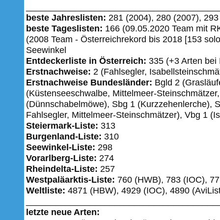
_______________________________________
beste Jahreslisten:
281 (2004), 280 (2007), 293 
beste Tageslisten:
166 (09.05.2020 Team mit RK
(2008 Team - Österreichrekord bis 2018 [153 solo
Seewinkel
Entdeckerliste in Österreich:
335 (+3 Arten be
Erstnachweise:
2 (Fahlsegler, Isabellsteinschmä
Erstnachweise Bundesländer:
Bgld 2 (Grasläufe
(Küstenseeschwalbe, Mittelmeer-Steinschmätzer
(Dünnschabelmöwe), Sbg 1 (Kurzzehenlerche), S
Fahlsegler, Mittelmeer-Steinschmätzer), Vbg 1 (I
Steiermark-Liste:
313
Burgenland-Liste:
310
Seewinkel-Liste:
298
Vorarlberg-Liste:
274
Rheindelta-Liste:
257
Westpaläarktis-Liste:
760 (HWB), 783 (IOC), 771
Weltliste:
4871 (HBW), 4929 (IOC), 4890 (AviList
_______________________________________
letzte neue Arten: