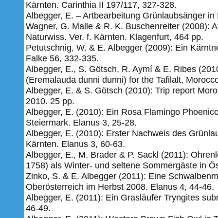
Kärnten. Carinthia II 197/117, 327-328.
Albegger, E. – Artbearbeitung Grünlaubsänger in F
Wagner, G. Malle & R. K. Buschenreiter (2008): A
Naturwiss. Ver. f. Kärnten. Klagenfurt, 464 pp.
Petutschnig, W. & E. Albegger (2009): Ein Kärntn
Falke 56, 332-335.
Albegger, E., S. Götsch, R. Aymí & E. Ribes (2010
(Eremalauda dunni dunni) for the Tafilalt, Morocc
Albegger, E. & S. Götsch (2010): Trip report Mor
2010.
25 pp.
Albegger, E. (2010): Ein Rosa Flamingo Phoenico
Steiermark. Elanus 3, 25-28.
Albegger, E. (2010): Erster Nachweis des Grünlau
Kärnten. Elanus 3, 60-63.
Albegger, E., M. Brader & P. Sackl (2011): Ohren
1758) als Winter- und seltene Sommergäste in Öst
Zinko, S. & E. Albegger (2011): Eine Schwalben
Oberösterreich im Herbst 2008. Elanus 4, 44-46.
Albegger, E. (2011): Ein Grasläufer Tryngites sub
46-49.