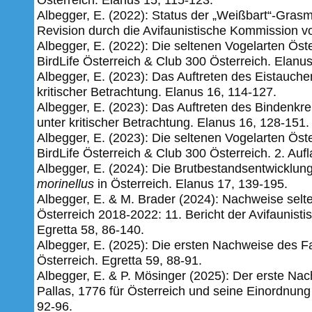
Albegger, E. (2022): Status der „Weißbart“-Grasm
Revision­ ­durch­ die ­Avifaunistische­ Kommission­ vo
Albegger, E. (2022): Die seltenen Vogelarten Öst
BirdLife Österreich & Club 300 Österreich. Elanu
Albegger, E. (2023): Das Auftreten des Eistauch
kritischer Betrachtung. Elanus 16, 114-127.
Albegger, E. (2023): Das Auftreten des Bindenkr
unter kritischer Betrachtung. Elanus 16, 128-151.
Albegger, E. (2023): Die seltenen Vogelarten Öst
BirdLife Österreich & Club 300 Österreich. 2. Au
Albegger, E. (2024): Die Brutbestandsentwicklun
morinellus
in Österreich. Elanus 17, 139-195.
Albegger, E. & M. Brader (2024): Nachweise selt
Österreich 2018-2022: 11. Bericht der Avifaunist
Egretta 58,
86-140.
Albegger, E. (2025): Die ersten Nachweise des F
Österreich. Egretta 59, 88-91.
Albegger, E. & P. Mösinger (2025): Der erste N
Pallas, 1776 für Österreich und seine Einordnung
92-96.