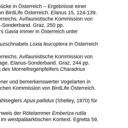
ücke in Österreich – Ergebnisse einer
n ­BirdLife ­Österre
ich. Elanus 15, 124-139.
erreichs. Avifaunistische Kommission von
s
-
Sonderband. Graz,
25
0
pp.
ers
Gavia immer
in Österreich unter
euzschnabels
Loxia leucoptera
in Österreich
erreichs. Avifaunistische Kommission von
flage. Elanus-Sonderband. Graz, 244 pp.
g des Mornellregenpfeifers
Charadrius
ener und bemerkenswerter Vogelarten in
ischen Kommission von BirdLife Österreich.
ahlseglers
Apus pallidus
(Shelley, 1870) für
achweis der Rötelammer
Emberiza rutila
 im westpaläarktischen Kontext. Egretta 59,