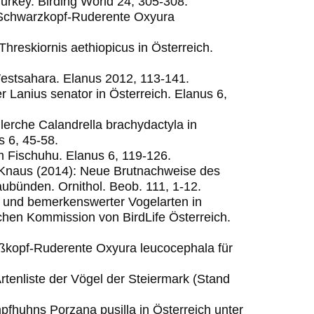
urkey. Birding World 24, 305-308.
e Schwarzkopf-Ruderente Oxyura
Threskiornis aethiopicus in Österreich.
Westsahara. Elanus 2012, 113-141.
r Lanius senator in Österreich. Elanus 6,
lerche Calandrella brachydactyla in
s 6, 45-58.
um Fischuhu. Elanus 6, 119-126.
. Knaus (2014): Neue Brutnachweise des
aubünden. Ornithol. Beob. 111, 1-12.
r und bemerkenswerter Vogelarten in
schen Kommission von BirdLife Österreich.
ißkopf-Ruderente Oxyura leucocephala für
Artenliste der Vögel der Steiermark (Stand
pfhuhns Porzana pusilla in Österreich unter