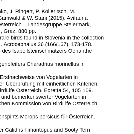
o, J. Ringert, P. Kolleritsch, M.
. Samwald & W. Stani (2015): Avifauna
Österreich – Landesgruppe Steiermark,
, Graz, 880 pp.
are birds found in Slovenia in the collection
a.
Acrocephalus 36 (166/167), 173-178.
is des Isabellsteinschmätzers Oenanthe
enpfeifers Charadrius morinellus in
 Erstnachweise von Vogelarten in
 Überprüfung mit einheitlichen Kriterien.
rdLife Österreich. Egretta 54, 105-109.
r und bemerkenswerter Vogelarten in
schen Kommission von BirdLife Österreich.
nspints Merops persicus für Österreich.
iper Calidris himantopus and Sooty Tern