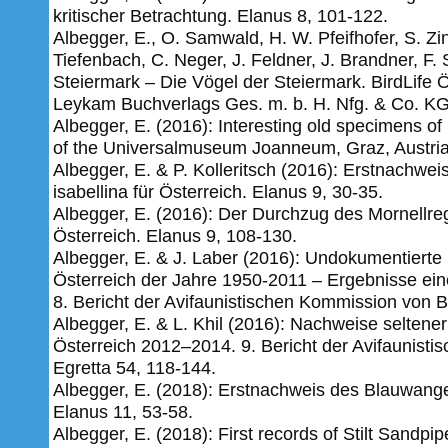
kritischer Betrachtung. Elanus 8, 101-122.
Albegger, E., O. Samwald, H. W. Pfeifhofer, S. Zink
Tiefenbach, C. Neger, J. Feldner, J. Brandner, F
Steiermark – Die Vögel der Steiermark. BirdLife 
Leykam Buchverlags Ges. m. b. H. Nfg. & Co. KG
Albegger, E. (2016): Interesting old specimens of r
of the Universalmuseum Joanneum, Graz, Austri
Albegger, E. & P. Kolleritsch (2016): Erstnachwe
isabellina für Österreich. Elanus 9, 30-35.
Albegger, E. (2016): Der Durchzug des Mornellreg
Österreich. Elanus 9, 108-130.
Albegger, E. & J. Laber (2016): Undokumentierte
Österreich der Jahre 1950-2011 – Ergebnisse einer
8. Bericht der Avifaunistischen Kommission von Bi
Albegger, E. & L. Khil (2016): Nachweise seltene
Österreich 2012–2014. 9. Bericht der Avifaunisti
Egretta 54, 118-144.
Albegger, E. (2018): Erstnachweis des Blauwange
Elanus 11, 53-58.
Albegger, E. (2018): First records of Stilt Sandp