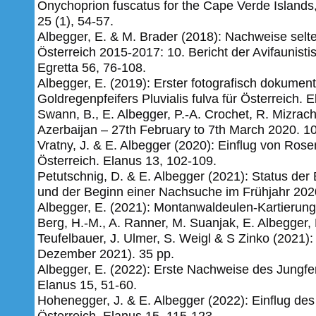
Onychoprion fuscatus for the Cape Verde Islands,
25 (1), 54-57.
Albegger, E. & M. Brader (2018): Nachweise selt
Österreich 2015-2017: 10. Bericht der Avifaunist
Egretta 56, 76-108.
Albegger, E. (2019): Erster fotografisch dokumen
Goldregenpfeifers Pluvialis fulva für Österreich.
E
Swann, B., E. Albegger, P.-A. Crochet, R. Mizrach
Azerbaijan – 27th February to 7th March 2020. 10
Vratny, J. & E. Albegger (2020): Einflug von Ros
Österreich. Elanus 13, 102-109.
Petutschnig, D. & E. Albegger (2021): Status der 
und der Beginn einer Nachsuche im Frühjahr 2020
Albegger, E. (2021): Montanwaldeulen-Kartierung
Berg, H.-M., A. Ranner, M. Suanjak, E. Albegger, 
Teufelbauer, J. Ulmer, S. Weigl & S Zinko (2021):
Dezember 2021). 35 pp.
Albegger, E. (2022): Erste Nachweise des Jungf
Elanus 15, 51-60.
Hohenegger, J. & E. Albegger (2022): Einflug de
Österreich. Elanus 15, 115-123.