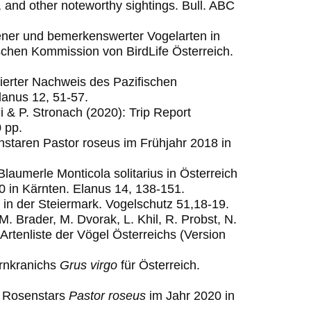
 and other noteworthy sightings.
Bull. ABC
ener und bemerkenswerter Vogelarten in
ischen Kommission von BirdLife Österreich.
tierter Nachweis des Pazifischen
lanus 12, 51-57.
i & P. Stronach (2020): Trip Report
 pp.
enstaren Pastor roseus im Frühjahr 2018 in
Blaumerle Monticola solitarius in Österreich
 in Kärnten. Elanus 14, 138-151.
 in der Steiermark. Vogelschutz 51,18-19.
M. Brader, M. Dvorak, L. Khil, R. Probst, N.
 Artenliste der Vögel Österreichs (Version
ernkranichs
Grus virgo
für Österreich.
s Rosenstars
Pastor roseus
im Jahr 2020 in