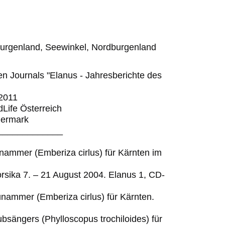
burgenland, Seewinkel, Nordburgenland
en Journals "Elanus - Jahresberichte des
2011
dLife Österreich
iermark
_____________
unammer (Emberiza cirlus) für Kärnten im
rsika 7. – 21 August 2004. Elanus 1, CD-
unammer (Emberiza cirlus) für Kärnten.
bsängers (Phylloscopus trochiloides) für