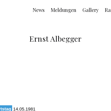
Main
News
Meldungen
Gallery
Ra
navigation
Ernst Albegger
tstag
14.05.1981