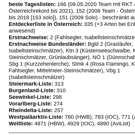
beste Tageslisten:
166 (09.05.2020 Team mit RKT 
Österreichrekord bis 2021), 152 (2008 Team - Öster
bis 2018 [153 solo]), 151 (2009 Solo) - beschränkt 
Entdeckerliste in Österreich:
335 (+3 Arten bei En
anwesend)
Erstnachweise:
2 (Fahlsegler, Isabellsteinschmätze
Erstnachweise Bundesländer:
Bgld 2 (Grasläufer,
Isabellsteinschmätzer), Ktn 3 (Küstenseeschwalbe, 
Steinschmätzer, Grünlaubsänger), NÖ 1 (Dünnscha
Sbg 1 (Kurzzehenlerche), Stmk 4 (Rosa Flamingo, K
Fahlsegler, Mittelmeer-Steinschmätzer), Vbg 1
(Isabellsteinschmätzer)
Steiermark-Liste:
313
Burgenland-Liste:
310
Seewinkel-Liste:
298
Vorarlberg-Liste:
274
Rheindelta-Liste:
257
Westpaläarktis-Liste:
760 (HWB), 783 (IOC), 771 (A
Weltliste:
4871 (HBW), 4929 (IOC), 4890 (AviList)
_________________________________________