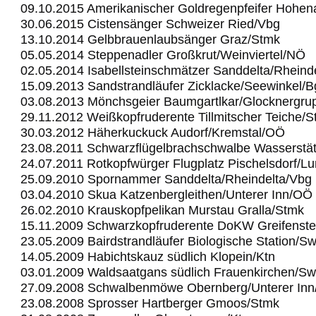
09.10.2015 Amerikanischer Goldregenpfeifer Hohe
30.06.2015 Cistensänger Schweizer Ried/Vbg
13.10.2014 Gelbbrauenlaubsänger Graz/Stmk
05.05.2014 Steppenadler Großkrut/Weinviertel/NÖ
02.05.2014 Isabellsteinschmätzer Sanddelta/Rheind
15.09.2013 Sandstrandläufer Zicklacke/Seewinkel/B
03.08.2013 Mönchsgeier Baumgartlkar/Glocknergru
29.11.2012 Weißkopfruderente Tillmitscher Teiche/
30.03.2012 Häherkuckuck Audorf/Kremstal/OÖ
23.08.2011 Schwarzflügelbrachschwalbe Wasserstä
24.07.2011 Rotkopfwürger Flugplatz Pischelsdorf/L
25.09.2010 Spornammer Sanddelta/Rheindelta/Vbg
03.04.2010 Skua Katzenbergleithen/Unterer Inn/OÖ
26.02.2010 Krauskopfpelikan Murstau Gralla/Stmk
15.11.2009 Schwarzkopfruderente DoKW Greifenst
23.05.2009 Bairdstrandläufer Biologische Station/S
14.05.2009 Habichtskauz südlich Klopein/Ktn
03.01.2009 Waldsaatgans südlich Frauenkirchen/Sw
27.09.2008 Schwalbenmöwe Obernberg/Unterer In
23.08.2008 Sprosser Hartberger Gmoos/Stmk