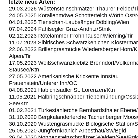
letzte neue Arten:
29.03.2026 Wüstensteinschmätzer Thaurer Felder/Ti
24.05.2025 Korallenmöwe Schotterteich Wörth Ost
04.01.2025 Tienschan-Laubsänger Döbling/Wien
07.04.2024 Fahlsegler Graz-Andritz/Stmk
02.12.2023 Rötelammer Frohnhausen/Mieming/Tir
11.07.2023 Sibirisches Schwarzkehlchen Klostermar
22.06.2023 Brillengrasmücke Wiedersberger Horn/Ki
Alpen/Tir
17.05.2023 Weißschwanzkiebitz Brenndorf/Völkerma
Stausee/Ktn
27.05.2022 Amerikanische Krickente Innstau
Frauenstein/Unterer Inn/OÖ
04.08.2021 Habichtsadler St. Lorenzen/Ktn
11.05.2021 Halbringschnäpper Tiebelmündung/Ossi
See/Ktn
01.02.2021 Turkestanlerche Bernhardsthaler Ebene
31.10.2020 Bergkalanderlerche Tachenberger Moos
30.10.2020 Wüstengrasmücke Biologische Station/
25.05.2020 Jungfernkranich Arbesthau/Sw/Bgld
26.04.2020 Nonnensteinschmätzer Weiden/See/Bgl