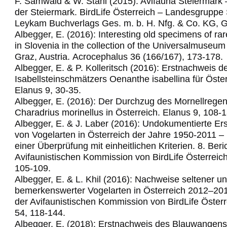
F. Samwald & W. Stani (2015): Avifauna Steiermark 
der Steiermark. BirdLife Österreich – Landesgruppe 
Leykam Buchverlags Ges. m. b. H. Nfg. & Co. KG, G
Albegger, E. (2016): Interesting old specimens of rar
in Slovenia in the collection of the Universalmuse
Graz, Austria.
Acrocephalus 36 (166/167), 173-178.
Albegger, E. & P. Kolleritsch (2016): Erstnachweis d
Isabellsteinschmätzers Oenanthe isabellina für Öster
Elanus 9, 30-35.
Albegger, E. (2016): Der Durchzug des Mornellregen
Charadrius morinellus in Österreich. Elanus 9, 108-1
Albegger, E. & J. Laber (2016): Undokumentierte Er
von Vogelarten in Österreich der Jahre 1950-2011 –
einer Überprüfung mit einheitlichen Kriterien. 8. Beri
Avifaunistischen Kommission von BirdLife Österreich
105-109.
Albegger, E. & L. Khil (2016): Nachweise seltener u
bemerkenswerter Vogelarten in Österreich 2012–2014
der Avifaunistischen Kommission von BirdLife Österr
54, 118-144.
Albegger, E. (2018): Erstnachweis des Blauwangens