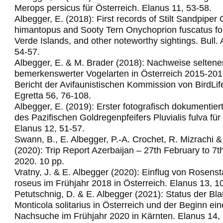
Merops persicus für Österreich.
Elanus 11, 53-58.
Albegger, E. (2018): First records of Stilt Sandpiper C
himantopus and Sooty Tern Onychoprion fuscatus fo
Verde Islands, and other noteworthy sightings.
Bull.
54-57.
Albegger, E. & M. Brader (2018): Nachweise seltene
bemerkenswerter Vogelarten in Österreich 2015-201
Bericht der Avifaunistischen Kommission von BirdLif
Egretta 56, 76-108.
Albegger, E. (2019): Erster fotografisch dokumentie
des Pazifischen Goldregenpfeifers Pluvialis fulva für
Elanus 12, 51-57.
Swann, B., E. Albegger, P.-A. Crochet, R. Mizrachi &
(2020): Trip Report Azerbaijan – 27th February to 7
2020. 10 pp.
Vratny, J. & E. Albegger (2020): Einflug von Rosens
roseus im Frühjahr 2018 in Österreich. Elanus 13, 1
Petutschnig, D. & E. Albegger (2021): Status der Bl
Monticola solitarius in Österreich und der Beginn ein
Nachsuche im Frühjahr 2020 in Kärnten. Elanus 14,