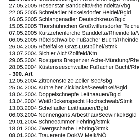
27.05.2005 Rosenstar Sanddelta/Rheindelta/Vbg
22.05.2005 Schreiadler Nickelsdorfer Heidel/Bgld
16.05.2005 Schlangenadler Deutschkreuz/Bgld
15.05.2005 Thorshühnchen Großwilfersdorfer Teich
07.05.2005 Kurzzehenlerche Sanddelta/Rheindelta/
06.05.2005 Rötelschwalbe Fußacher Bucht/Rheinde
26.04.2005 Rötelfalke Graz-Lustbühel/Stmk
13.07.2004 Sichler Aich/Zollfeld/Ktn
29.05.2004 Rostgans Bregenzer Ache-Mündung/Rhe
28.05.2004 Küstenseeschwalbe Fußacher Bucht/Rhe
- 300. Art
12.05.2004 Zitronenstelze Zeller See/Sbg
25.04.2004 Kuhreiher Zicklacke/Seewinkel/Bgld
18.04.2004 Doppelschnepfe Leithaauen/Bgld
13.04.2004 Weißrückenspecht Hochschwab/Stmk
13.03.2004 Schelladler Leithaauen/Bgld
06.03.2004 Nonnengans Arbesthau/Seewinkel/Bgld
29.01.2004 Schneeammer Fehring/Stmk
18.01.2004 Zwergscharbe Lebring/Stmk
08.01.2004 Trauerente DoKW Melk/NÖ