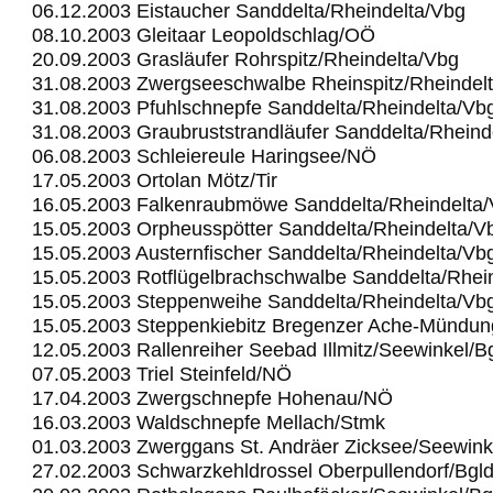
06.12.2003 Eistaucher Sanddelta/Rheindelta/Vbg
08.10.2003 Gleitaar Leopoldschlag/OÖ
20.09.2003 Grasläufer Rohrspitz/Rheindelta/Vbg
31.08.2003 Zwergseeschwalbe Rheinspitz/Rheindel
31.08.2003 Pfuhlschnepfe Sanddelta/Rheindelta/Vb
31.08.2003 Graubruststrandläufer Sanddelta/Rheind
06.08.2003 Schleiereule Haringsee/NÖ
17.05.2003 Ortolan Mötz/Tir
16.05.2003 Falkenraubmöwe Sanddelta/Rheindelta
15.05.2003 Orpheusspötter Sanddelta/Rheindelta/V
15.05.2003 Austernfischer Sanddelta/Rheindelta/Vb
15.05.2003 Rotflügelbrachschwalbe Sanddelta/Rhei
15.05.2003 Steppenweihe Sanddelta/Rheindelta/Vb
15.05.2003 Steppenkiebitz Bregenzer Ache-Mündu
12.05.2003 Rallenreiher Seebad Illmitz/Seewinkel/B
07.05.2003 Triel Steinfeld/NÖ
17.04.2003 Zwergschnepfe Hohenau/NÖ
16.03.2003 Waldschnepfe Mellach/Stmk
01.03.2003 Zwerggans St. Andräer Zicksee/Seewink
27.02.2003 Schwarzkehldrossel Oberpullendorf/Bgl