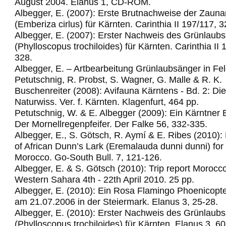
August 2004. Elanus 1, CD-ROM.
Albegger, E. (2007): Erste Brutnachweise der Zau
(Emberiza cirlus) für Kärnten. Carinthia II 197/117, 
Albegger, E. (2007): Erster Nachweis des Grünlaub
(Phylloscopus trochiloides) für Kärnten. Carinthia II
328.
Albegger, E. – Artbearbeitung Grünlaubsänger in Fel
Petutschnig, R. Probst, S. Wagner, G. Malle & R. K.
Buschenreiter (2008): Avifauna Kärntens - Bd. 2: Di
Naturwiss. Ver. f. Kärnten. Klagenfurt, 464 pp.
Petutschnig, W. & E. Albegger (2009): Ein Kärntner 
Der Mornellregenpfeifer.
Der Falke 56, 332-335.
Albegger, E., S. Götsch, R. Aymí & E. Ribes (2010): 
of African Dunn’s Lark (Eremalauda dunni dunni) for t
Morocco.
Go-South Bull. 7, 121-126.
Albegger, E. & S. Götsch (2010): Trip report Morocc
Western Sahara 4th - 22th April 2010.
25 pp.
Albegger, E. (2010): Ein Rosa Flamingo Phoenicopte
am 21.07.2006 in der Steiermark. Elanus 3, 25-28.
Albegger, E. (2010): Erster Nachweis des Grünlaub
(Phylloscopus trochiloides) für Kärnten. Elanus 3, 60