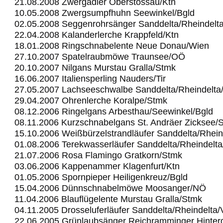
21.08.2008 Zwergadler Oberstossau/Ktn
10.05.2008 Zwergsumpfhuhn Seewinkel/Bgld
02.05.2008 Seggenrohrsänger Sanddelta/Rheindelt
22.04.2008 Kalanderlerche Krappfeld/Ktn
18.01.2008 Ringschnabelente Neue Donau/Wien
27.10.2007 Spatelraubmöwe Traunsee/OÖ
20.10.2007 Nilgans Murstau Gralla/Stmk
16.06.2007 Italiensperling Nauders/Tir
27.05.2007 Lachseeschwalbe Sanddelta/Rheindelta
29.04.2007 Ohrenlerche Koralpe/Stmk
08.12.2006 Ringelgans Arbesthau/Seewinkel/Bgld
08.11.2006 Kurzschnabelgans St. Andräer Zicksee/
15.10.2006 Weißbürzelstrandläufer Sanddelta/Rhein
01.08.2006 Terekwasserläufer Sanddelta/Rheindelt
21.07.2006 Rosa Flamingo Gratkorn/Stmk
03.06.2006 Kappenammer Klagenfurt/Ktn
01.05.2006 Spornpieper Heiligenkreuz/Bgld
15.04.2006 Dünnschnabelmöwe Moosanger/NÖ
11.04.2006 Blauflügelente Murstau Gralla/Stmk
04.11.2005 Drosseluferläufer Sanddelta/Rheindelta
22.06.2005 Grünlaubsänger Reichramminger Hinter