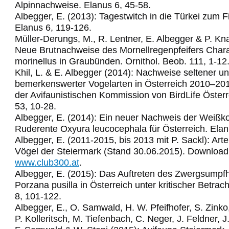
Alpinnachweise. Elanus 6, 45-58.
Albegger, E. (2013): Tagestwitch in die Türkei zum 
Elanus 6, 119-126.
Müller-Derungs, M., R. Lentner, E. Albegger & P. Kn
Neue Brutnachweise des Mornellregenpfeifers Char
morinellus in Graubünden. Ornithol. Beob. 111, 1-12
Khil, L. & E. Albegger (2014): Nachweise seltener u
bemerkenswerter Vogelarten in Österreich 2010–2011
der Avifaunistischen Kommission von BirdLife Österr
53, 10-28.
Albegger, E. (2014): Ein neuer Nachweis der Weißko
Ruderente Oxyura leucocephala für Österreich. Elan
Albegger, E. (2011-2015, bis 2013 mit P. Sackl): Arte
Vögel der Steiermark (Stand 30.06.2015). Download
www.club300.at
.
Albegger, E. (2015): Das Auftreten des Zwergsumpf
Porzana pusilla in Österreich unter kritischer Betrac
8, 101-122.
Albegger, E., O. Samwald, H. W. Pfeifhofer, S. Zinko,
P. Kolleritsch, M. Tiefenbach, C. Neger, J. Feldner, J