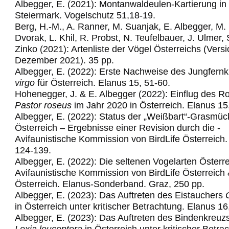
Albegger, E. (2021): Montanwaldeulen-Kartierung in
Steiermark. Vogelschutz 51,18-19.
Berg, H.-M., A. Ranner, M. Suanjak, E. Albegger, M.
Dvorak, L. Khil, R. Probst, N. Teufelbauer, J. Ulmer,
Zinko (2021): Artenliste der Vögel Österreichs (Vers
Dezember 2021). 35 pp.
Albegger, E. (2022): Erste Nachweise des Jungfern
virgo
für Österreich. Elanus 15, 51-60.
Hohenegger, J. & E. Albegger (2022): Einflug des R
Pastor roseus
im Jahr 2020 in Österreich. Elanus 15
Albegger, E. (2022): Status der „Weißbart“-Grasmüc
Österreich – Ergebnisse einer
Revision­ ­durch­ die ­
Avifaunistische­ Kommission­ von ­BirdLife ­Österre
ich
124-139.
Albegger, E. (2022): Die seltenen Vogelarten Österre
Avifaunistische Kommission von
BirdLife Österreich
Österreich. Elanus
-
Sonderband. Graz,
25
0
pp.
Albegger, E. (2023): Das Auftreten des Eistauchers
in Österreich unter kritischer Betrachtung. Elanus 16
Albegger, E. (2023): Das Auftreten des Bindenkreuz
Loxia leucoptera
in Österreich
unter kritischer Betra