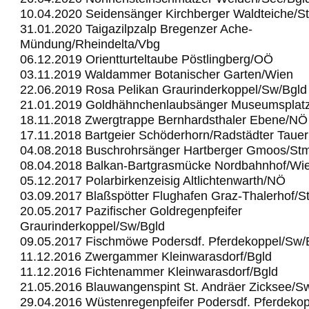
10.04.2020 Seidensänger Kirchberger Waldteiche/S
31.01.2020 Taigazilpzalp Bregenzer Ache-
Mündung/Rheindelta/Vbg
06.12.2019 Orientturteltaube Pöstlingberg/OÖ
03.11.2019 Waldammer Botanischer Garten/Wien
22.06.2019 Rosa Pelikan Graurinderkoppel/Sw/Bgld
21.01.2019 Goldhähnchenlaubsänger Museumsplat
18.11.2018 Zwergtrappe Bernhardsthaler Ebene/NÖ
17.11.2018 Bartgeier Schöderhorn/Radstädter Taue
04.08.2018 Buschrohrsänger Hartberger Gmoos/St
08.04.2018 Balkan-Bartgrasmücke Nordbahnhof/Wi
05.12.2017 Polarbirkenzeisig Altlichtenwarth/NÖ
03.09.2017 Blaßspötter Flughafen Graz-Thalerhof/S
20.05.2017 Pazifischer Goldregenpfeifer
Graurinderkoppel/Sw/Bgld
09.05.2017 Fischmöwe Podersdf. Pferdekoppel/Sw/
11.12.2016 Zwergammer Kleinwarasdorf/Bgld
11.12.2016 Fichtenammer Kleinwarasdorf/Bgld
21.05.2016 Blauwangenspint St. Andräer Zicksee/S
29.04.2016 Wüstenregenpfeifer Podersdf. Pferdeko