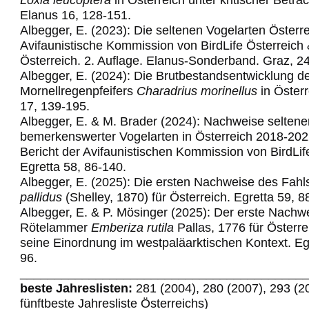
Elanus 16, 128-151.
Albegger, E. (2023): Die seltenen Vogelarten Österre
Avifaunistische Kommission von BirdLife Österreich
Österreich. 2. Auflage. Elanus-Sonderband. Graz, 2
Albegger, E. (2024): Die Brutbestandsentwicklung d
Mornellregenpfeifers
Charadrius morinellus
in Österr
17, 139-195.
Albegger, E. & M. Brader (2024): Nachweise seltene
bemerkenswerter Vogelarten in Österreich 2018-202
Bericht der Avifaunistischen Kommission von BirdLif
Egretta 58,
86-140.
Albegger, E. (2025): Die ersten Nachweise des Fahl
pallidus
(Shelley, 1870) für Österreich. Egretta 59, 8
Albegger, E. & P. Mösinger (2025): Der erste Nachw
Rötelammer
Emberiza rutila
Pallas, 1776 für Österre
seine Einordnung im westpaläarktischen Kontext. Egr
96.
_________________________________________
beste Jahreslisten:
281 (2004), 280 (2007), 293 (2
fünftbeste Jahresliste Österreichs)