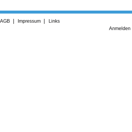
Footer
AGB
Impressum
Links
menu
User
Anmelden
account
menu