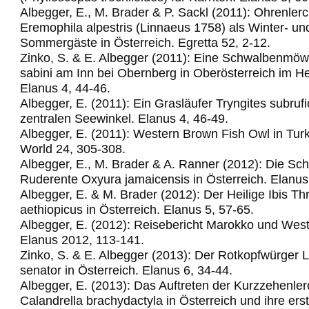
Albegger, E., M. Brader & P. Sackl (2011): Ohrenler
Eremophila alpestris (Linnaeus 1758) als Winter- un
Sommergäste in Österreich. Egretta 52, 2-12.
Zinko, S. & E. Albegger (2011): Eine Schwalbenm
sabini am Inn bei Obernberg in Oberösterreich im H
Elanus 4, 44-46.
Albegger, E. (2011): Ein Grasläufer Tryngites subrufic
zentralen Seewinkel.
Elanus 4, 46-49.
Albegger, E. (2011): Western Brown Fish Owl in Turk
World 24, 305-308.
Albegger, E., M. Brader & A. Ranner (2012): Die Sc
Ruderente Oxyura jamaicensis in Österreich. Elanus
Albegger, E. & M. Brader (2012): Der Heilige Ibis Th
aethiopicus in Österreich. Elanus 5, 57-65.
Albegger, E. (2012): Reisebericht Marokko und Wes
Elanus 2012, 113-141.
Zinko, S. & E. Albegger (2013): Der Rotkopfwürger 
senator in Österreich. Elanus 6, 34-44.
Albegger, E. (2013): Das Auftreten der Kurzzehenle
Calandrella brachydactyla in Österreich und ihre ers