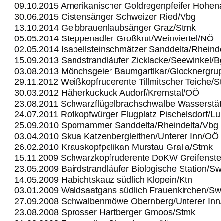
09.10.2015 Amerikanischer Goldregenpfeifer Hohe
30.06.2015 Cistensänger Schweizer Ried/Vbg
13.10.2014 Gelbbrauenlaubsänger Graz/Stmk
05.05.2014 Steppenadler Großkrut/Weinviertel/NÖ
02.05.2014 Isabellsteinschmätzer Sanddelta/Rheind
15.09.2013 Sandstrandläufer Zicklacke/Seewinkel/B
03.08.2013 Mönchsgeier Baumgartlkar/Glocknergru
29.11.2012 Weißkopfruderente Tillmitscher Teiche/
30.03.2012 Häherkuckuck Audorf/Kremstal/OÖ
23.08.2011 Schwarzflügelbrachschwalbe Wasserstä
24.07.2011 Rotkopfwürger Flugplatz Pischelsdorf/L
25.09.2010 Spornammer Sanddelta/Rheindelta/Vbg
03.04.2010 Skua Katzenbergleithen/Unterer Inn/OÖ
26.02.2010 Krauskopfpelikan Murstau Gralla/Stmk
15.11.2009 Schwarzkopfruderente DoKW Greifenst
23.05.2009 Bairdstrandläufer Biologische Station/S
14.05.2009 Habichtskauz südlich Klopein/Ktn
03.01.2009 Waldsaatgans südlich Frauenkirchen/Sw
27.09.2008 Schwalbenmöwe Obernberg/Unterer In
23.08.2008 Sprosser Hartberger Gmoos/Stmk