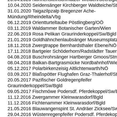
10.04.2020 Seidensänger Kirchberger Waldteiche/S
31.01.2020 Taigazilpzalp Bregenzer Ache-
Mündung/Rheindelta/Vbg
06.12.2019 Orientturteltaube Pöstlingberg/OÖ
03.11.2019 Waldammer Botanischer Garten/Wien
22.06.2019 Rosa Pelikan Graurinderkoppel/Sw/Bgld
21.01.2019 Goldhähnchenlaubsänger Museumsplat
18.11.2018 Zwergtrappe Bernhardsthaler Ebene/NÖ
17.11.2018 Bartgeier Schöderhorn/Radstädter Taue
04.08.2018 Buschrohrsänger Hartberger Gmoos/St
08.04.2018 Balkan-Bartgrasmücke Nordbahnhof/Wi
05.12.2017 Polarbirkenzeisig Altlichtenwarth/NÖ
03.09.2017 Blaßspötter Flughafen Graz-Thalerhof/S
20.05.2017 Pazifischer Goldregenpfeifer
Graurinderkoppel/Sw/Bgld
09.05.2017 Fischmöwe Podersdf. Pferdekoppel/Sw/
11.12.2016 Zwergammer Kleinwarasdorf/Bgld
11.12.2016 Fichtenammer Kleinwarasdorf/Bgld
21.05.2016 Blauwangenspint St. Andräer Zicksee/S
29.04.2016 Wüstenregenpfeifer Podersdf. Pferdeko