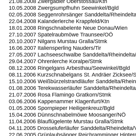
21.08.2008 Zwergadler Oberstossau/Ktn
10.05.2008 Zwergsumpfhuhn Seewinkel/Bgld
02.05.2008 Seggenrohrsänger Sanddelta/Rheindelt
22.04.2008 Kalanderlerche Krappfeld/Ktn
18.01.2008 Ringschnabelente Neue Donau/Wien
27.10.2007 Spatelraubmöwe Traunsee/OÖ
20.10.2007 Nilgans Murstau Gralla/Stmk
16.06.2007 Italiensperling Nauders/Tir
27.05.2007 Lachseeschwalbe Sanddelta/Rheindelta
29.04.2007 Ohrenlerche Koralpe/Stmk
08.12.2006 Ringelgans Arbesthau/Seewinkel/Bgld
08.11.2006 Kurzschnabelgans St. Andräer Zicksee/
15.10.2006 Weißbürzelstrandläufer Sanddelta/Rhein
01.08.2006 Terekwasserläufer Sanddelta/Rheindelt
21.07.2006 Rosa Flamingo Gratkorn/Stmk
03.06.2006 Kappenammer Klagenfurt/Ktn
01.05.2006 Spornpieper Heiligenkreuz/Bgld
15.04.2006 Dünnschnabelmöwe Moosanger/NÖ
11.04.2006 Blauflügelente Murstau Gralla/Stmk
04.11.2005 Drosseluferläufer Sanddelta/Rheindelta
22.06.2005 Grünlaubsänger Reichramminger Hinter