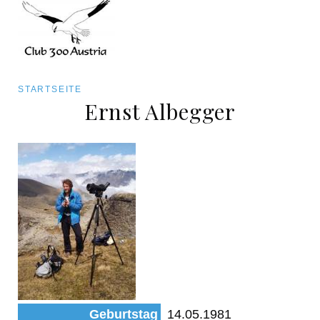
Art/Species
Status
Pfadnavigation
STARTSEITE
Kategorie für die Österreich-Liste
Ernst Albegger
Direkt
zum
Beobachtungen
Inhalt
Geburtstag
14.05.1981