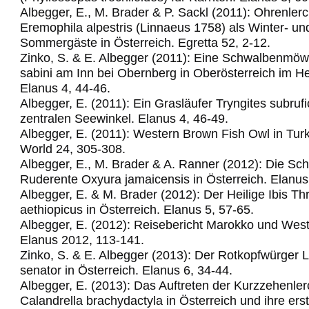
Albegger, E., M. Brader & P. Sackl (2011): Ohrenler
Eremophila alpestris (Linnaeus 1758) als Winter- un
Sommergäste in Österreich. Egretta 52, 2-12.
Zinko, S. & E. Albegger (2011): Eine Schwalbenm
sabini am Inn bei Obernberg in Oberösterreich im H
Elanus 4, 44-46.
Albegger, E. (2011): Ein Grasläufer Tryngites subrufic
zentralen Seewinkel.
Elanus 4, 46-49.
Albegger, E. (2011): Western Brown Fish Owl in Turk
World 24, 305-308.
Albegger, E., M. Brader & A. Ranner (2012): Die Sc
Ruderente Oxyura jamaicensis in Österreich. Elanus
Albegger, E. & M. Brader (2012): Der Heilige Ibis Th
aethiopicus in Österreich. Elanus 5, 57-65.
Albegger, E. (2012): Reisebericht Marokko und Wes
Elanus 2012, 113-141.
Zinko, S. & E. Albegger (2013): Der Rotkopfwürger 
senator in Österreich. Elanus 6, 34-44.
Albegger, E. (2013): Das Auftreten der Kurzzehenle
Calandrella brachydactyla in Österreich und ihre ers