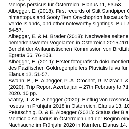
Merops persicus für Österreich.
Elanus 11, 53-58.
Albegger, E. (2018): First records of Stilt Sandpiper C
himantopus and Sooty Tern Onychoprion fuscatus fo
Verde Islands, and other noteworthy sightings.
Bull.
54-57.
Albegger, E. & M. Brader (2018): Nachweise seltene
bemerkenswerter Vogelarten in Österreich 2015-201
Bericht der Avifaunistischen Kommission von BirdLif
Egretta 56, 76-108.
Albegger, E. (2019): Erster fotografisch dokumentie
des Pazifischen Goldregenpfeifers Pluvialis fulva für
Elanus 12, 51-57.
Swann, B., E. Albegger, P.-A. Crochet, R. Mizrachi &
(2020): Trip Report Azerbaijan – 27th February to 7
2020. 10 pp.
Vratny, J. & E. Albegger (2020): Einflug von Rosens
roseus im Frühjahr 2018 in Österreich. Elanus 13, 1
Petutschnig, D. & E. Albegger (2021): Status der Bl
Monticola solitarius in Österreich und der Beginn ein
Nachsuche im Frühjahr 2020 in Kärnten. Elanus 14,