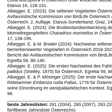
Elanus 16, 128-151.
Albegger, E. (2023): Die seltenen Vogelarten Österre
Avifaunistische Kommission von BirdLife Österreich
Österreich. 2. Auflage. Elanus-Sonderband. Graz, 2
Albegger, E. (2024): Die Brutbestandsentwicklung d
Mornellregenpfeifers
Charadrius morinellus
in Österr
17, 139-195.
Albegger, E. & M. Brader (2024): Nachweise seltene
bemerkenswerter Vogelarten in Österreich 2018-202
Bericht der Avifaunistischen Kommission von BirdLif
Egretta 58,
86-140.
Albegger, E. (2025): Die ersten Nachweise des Fahl
pallidus
(Shelley, 1870) für Österreich. Egretta 59, 8
Albegger, E. & P. Mösinger (2025): Der erste Nachw
Rötelammer
Emberiza rutila
Pallas, 1776 für Österre
seine Einordnung im westpaläarktischen Kontext. Egr
96.
_________________________________________
beste Jahreslisten:
281 (2004), 280 (2007), 293 (2
fünftbeste Jahresliste Österreichs)