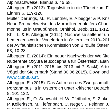
Alpinnachweise. Elanus 6, 45-58.
Albegger, E. (2013): Tagestwitch in die Türkei zum 
Elanus 6, 119-126.
Müller-Derungs, M., R. Lentner, E. Albegger & P. Kn
Neue Brutnachweise des Mornellregenpfeifers Char
morinellus in Graubünden. Ornithol. Beob. 111, 1-12
Khil, L. & E. Albegger (2014): Nachweise seltener u
bemerkenswerter Vogelarten in Österreich 2010–2011
der Avifaunistischen Kommission von BirdLife Österr
53, 10-28.
Albegger, E. (2014): Ein neuer Nachweis der Weißko
Ruderente Oxyura leucocephala für Österreich. Elan
Albegger, E. (2011-2015, bis 2013 mit P. Sackl): Arte
Vögel der Steiermark (Stand 30.06.2015). Download
www.club300.at
.
Albegger, E. (2015): Das Auftreten des Zwergsumpf
Porzana pusilla in Österreich unter kritischer Betrac
8, 101-122.
Albegger, E., O. Samwald, H. W. Pfeifhofer, S. Zinko,
P. Kolleritsch, M. Tiefenbach, C. Neger, J. Feldner, J