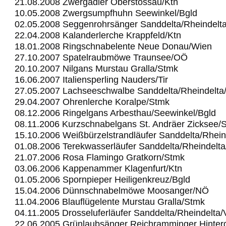
21.08.2008 Zwergadler Oberstossau/Ktn
10.05.2008 Zwergsumpfhuhn Seewinkel/Bgld
02.05.2008 Seggenrohrsänger Sanddelta/Rheindelt
22.04.2008 Kalanderlerche Krappfeld/Ktn
18.01.2008 Ringschnabelente Neue Donau/Wien
27.10.2007 Spatelraubmöwe Traunsee/OÖ
20.10.2007 Nilgans Murstau Gralla/Stmk
16.06.2007 Italiensperling Nauders/Tir
27.05.2007 Lachseeschwalbe Sanddelta/Rheindelta
29.04.2007 Ohrenlerche Koralpe/Stmk
08.12.2006 Ringelgans Arbesthau/Seewinkel/Bgld
08.11.2006 Kurzschnabelgans St. Andräer Zicksee/
15.10.2006 Weißbürzelstrandläufer Sanddelta/Rhein
01.08.2006 Terekwasserläufer Sanddelta/Rheindelt
21.07.2006 Rosa Flamingo Gratkorn/Stmk
03.06.2006 Kappenammer Klagenfurt/Ktn
01.05.2006 Spornpieper Heiligenkreuz/Bgld
15.04.2006 Dünnschnabelmöwe Moosanger/NÖ
11.04.2006 Blauflügelente Murstau Gralla/Stmk
04.11.2005 Drosseluferläufer Sanddelta/Rheindelta
22.06.2005 Grünlaubsänger Reichramminger Hinter