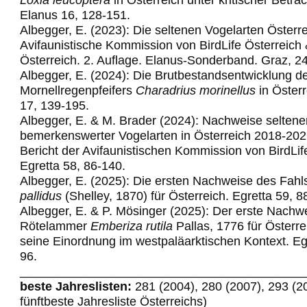
Elanus 16, 128-151.
Albegger, E. (2023): Die seltenen Vogelarten Österre
Avifaunistische Kommission von BirdLife Österreich
Österreich. 2. Auflage. Elanus-Sonderband. Graz, 2
Albegger, E. (2024): Die Brutbestandsentwicklung d
Mornellregenpfeifers
Charadrius morinellus
in Österr
17, 139-195.
Albegger, E. & M. Brader (2024): Nachweise seltene
bemerkenswerter Vogelarten in Österreich 2018-202
Bericht der Avifaunistischen Kommission von BirdLif
Egretta 58,
86-140.
Albegger, E. (2025): Die ersten Nachweise des Fahl
pallidus
(Shelley, 1870) für Österreich. Egretta 59, 8
Albegger, E. & P. Mösinger (2025): Der erste Nachw
Rötelammer
Emberiza rutila
Pallas, 1776 für Österre
seine Einordnung im westpaläarktischen Kontext. Egr
96.
_________________________________________
beste Jahreslisten:
281 (2004), 280 (2007), 293 (2
fünftbeste Jahresliste Österreichs)