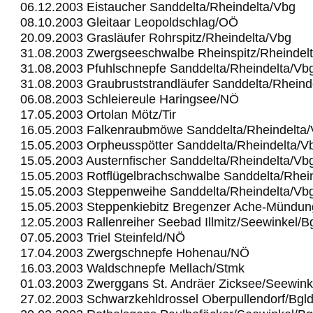
06.12.2003 Eistaucher Sanddelta/Rheindelta/Vbg
08.10.2003 Gleitaar Leopoldschlag/OÖ
20.09.2003 Grasläufer Rohrspitz/Rheindelta/Vbg
31.08.2003 Zwergseeschwalbe Rheinspitz/Rheindel
31.08.2003 Pfuhlschnepfe Sanddelta/Rheindelta/Vb
31.08.2003 Graubruststrandläufer Sanddelta/Rheind
06.08.2003 Schleiereule Haringsee/NÖ
17.05.2003 Ortolan Mötz/Tir
16.05.2003 Falkenraubmöwe Sanddelta/Rheindelta
15.05.2003 Orpheusspötter Sanddelta/Rheindelta/V
15.05.2003 Austernfischer Sanddelta/Rheindelta/Vb
15.05.2003 Rotflügelbrachschwalbe Sanddelta/Rhei
15.05.2003 Steppenweihe Sanddelta/Rheindelta/Vb
15.05.2003 Steppenkiebitz Bregenzer Ache-Mündu
12.05.2003 Rallenreiher Seebad Illmitz/Seewinkel/B
07.05.2003 Triel Steinfeld/NÖ
17.04.2003 Zwergschnepfe Hohenau/NÖ
16.03.2003 Waldschnepfe Mellach/Stmk
01.03.2003 Zwerggans St. Andräer Zicksee/Seewink
27.02.2003 Schwarzkehldrossel Oberpullendorf/Bgl