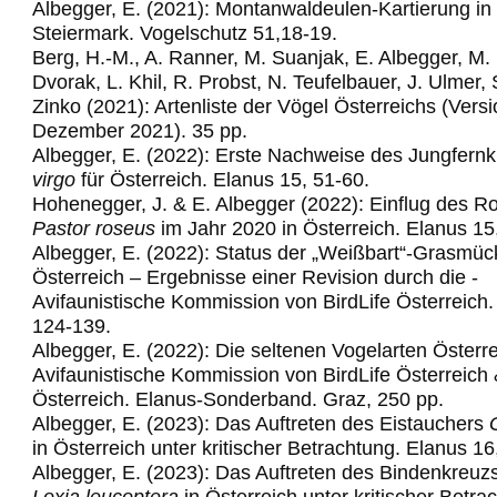
Albegger, E. (2021): Montanwaldeulen-Kartierung in
Steiermark. Vogelschutz 51,18-19.
Berg, H.-M., A. Ranner, M. Suanjak, E. Albegger, M.
Dvorak, L. Khil, R. Probst, N. Teufelbauer, J. Ulmer,
Zinko (2021): Artenliste der Vögel Österreichs (Vers
Dezember 2021). 35 pp.
Albegger, E. (2022): Erste Nachweise des Jungfern
virgo
für Österreich. Elanus 15, 51-60.
Hohenegger, J. & E. Albegger (2022): Einflug des R
Pastor roseus
im Jahr 2020 in Österreich. Elanus 15
Albegger, E. (2022): Status der „Weißbart“-Grasmüc
Österreich – Ergebnisse einer
Revision­ ­durch­ die ­
Avifaunistische­ Kommission­ von ­BirdLife ­Österre
ich
124-139.
Albegger, E. (2022): Die seltenen Vogelarten Österre
Avifaunistische Kommission von
BirdLife Österreich
Österreich. Elanus
-
Sonderband. Graz,
25
0
pp.
Albegger, E. (2023): Das Auftreten des Eistauchers
in Österreich unter kritischer Betrachtung. Elanus 16
Albegger, E. (2023): Das Auftreten des Bindenkreuz
Loxia leucoptera
in Österreich
unter kritischer Betra