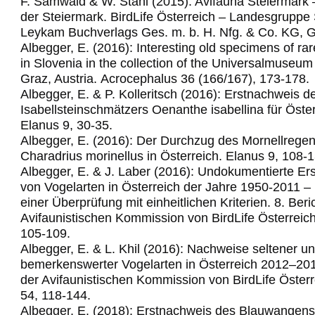
F. Samwald & W. Stani (2015): Avifauna Steiermark 
der Steiermark. BirdLife Österreich – Landesgruppe 
Leykam Buchverlags Ges. m. b. H. Nfg. & Co. KG, G
Albegger, E. (2016): Interesting old specimens of rar
in Slovenia in the collection of the Universalmuse
Graz, Austria.
Acrocephalus 36 (166/167), 173-178.
Albegger, E. & P. Kolleritsch (2016): Erstnachweis d
Isabellsteinschmätzers Oenanthe isabellina für Öster
Elanus 9, 30-35.
Albegger, E. (2016): Der Durchzug des Mornellregen
Charadrius morinellus in Österreich. Elanus 9, 108-1
Albegger, E. & J. Laber (2016): Undokumentierte Er
von Vogelarten in Österreich der Jahre 1950-2011 –
einer Überprüfung mit einheitlichen Kriterien. 8. Beri
Avifaunistischen Kommission von BirdLife Österreich
105-109.
Albegger, E. & L. Khil (2016): Nachweise seltener u
bemerkenswerter Vogelarten in Österreich 2012–2014
der Avifaunistischen Kommission von BirdLife Österr
54, 118-144.
Albegger, E. (2018): Erstnachweis des Blauwangens