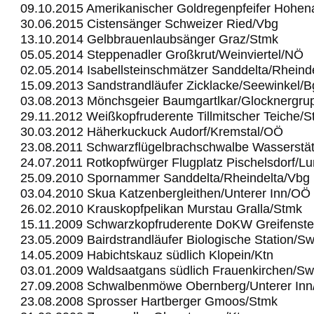
09.10.2015 Amerikanischer Goldregenpfeifer Hohe
30.06.2015 Cistensänger Schweizer Ried/Vbg
13.10.2014 Gelbbrauenlaubsänger Graz/Stmk
05.05.2014 Steppenadler Großkrut/Weinviertel/NÖ
02.05.2014 Isabellsteinschmätzer Sanddelta/Rheind
15.09.2013 Sandstrandläufer Zicklacke/Seewinkel/B
03.08.2013 Mönchsgeier Baumgartlkar/Glocknergru
29.11.2012 Weißkopfruderente Tillmitscher Teiche/
30.03.2012 Häherkuckuck Audorf/Kremstal/OÖ
23.08.2011 Schwarzflügelbrachschwalbe Wasserstä
24.07.2011 Rotkopfwürger Flugplatz Pischelsdorf/L
25.09.2010 Spornammer Sanddelta/Rheindelta/Vbg
03.04.2010 Skua Katzenbergleithen/Unterer Inn/OÖ
26.02.2010 Krauskopfpelikan Murstau Gralla/Stmk
15.11.2009 Schwarzkopfruderente DoKW Greifenst
23.05.2009 Bairdstrandläufer Biologische Station/S
14.05.2009 Habichtskauz südlich Klopein/Ktn
03.01.2009 Waldsaatgans südlich Frauenkirchen/Sw
27.09.2008 Schwalbenmöwe Obernberg/Unterer In
23.08.2008 Sprosser Hartberger Gmoos/Stmk