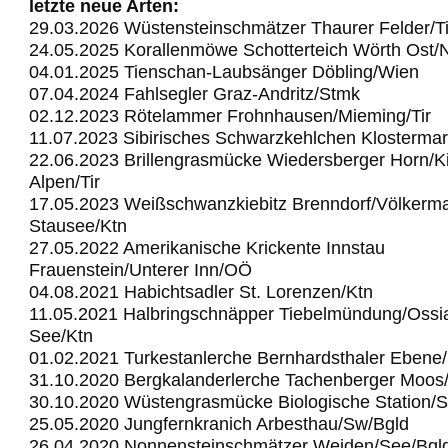
letzte neue Arten:
29.03.2026 Wüstensteinschmätzer Thaurer Felder/Ti
24.05.2025 Korallenmöwe Schotterteich Wörth Ost
04.01.2025 Tienschan-Laubsänger Döbling/Wien
07.04.2024 Fahlsegler Graz-Andritz/Stmk
02.12.2023 Rötelammer Frohnhausen/Mieming/Tir
11.07.2023 Sibirisches Schwarzkehlchen Klostermar
22.06.2023 Brillengrasmücke Wiedersberger Horn/Ki
Alpen/Tir
17.05.2023 Weißschwanzkiebitz Brenndorf/Völkerma
Stausee/Ktn
27.05.2022 Amerikanische Krickente Innstau
Frauenstein/Unterer Inn/OÖ
04.08.2021 Habichtsadler St. Lorenzen/Ktn
11.05.2021 Halbringschnäpper Tiebelmündung/Ossi
See/Ktn
01.02.2021 Turkestanlerche Bernhardsthaler Ebene
31.10.2020 Bergkalanderlerche Tachenberger Moos
30.10.2020 Wüstengrasmücke Biologische Station/
25.05.2020 Jungfernkranich Arbesthau/Sw/Bgld
26.04.2020 Nonnensteinschmätzer Weiden/See/Bgl