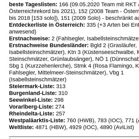
beste Tageslisten:
166 (09.05.2020 Team mit RKT 
Österreichrekord bis 2021), 152 (2008 Team - Öster
bis 2018 [153 solo]), 151 (2009 Solo) - beschränkt 
Entdeckerliste in Österreich:
335 (+3 Arten bei En
anwesend)
Erstnachweise:
2 (Fahlsegler, Isabellsteinschmätze
Erstnachweise Bundesländer:
Bgld 2 (Grasläufer,
Isabellsteinschmätzer), Ktn 3 (Küstenseeschwalbe, 
Steinschmätzer, Grünlaubsänger), NÖ 1 (Dünnscha
Sbg 1 (Kurzzehenlerche), Stmk 4 (Rosa Flamingo, K
Fahlsegler, Mittelmeer-Steinschmätzer), Vbg 1
(Isabellsteinschmätzer)
Steiermark-Liste:
313
Burgenland-Liste:
310
Seewinkel-Liste:
298
Vorarlberg-Liste:
274
Rheindelta-Liste:
257
Westpaläarktis-Liste:
760 (HWB), 783 (IOC), 771 (A
Weltliste:
4871 (HBW), 4929 (IOC), 4890 (AviList)
_________________________________________