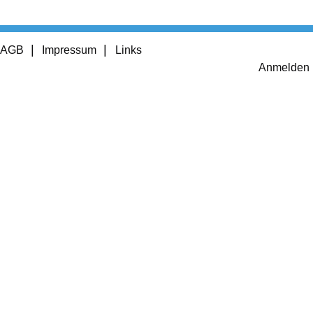
Footer
AGB
Impressum
Links
menu
User
Anmelden
account
menu