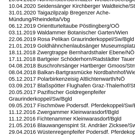
10.04.2020 Seidensänger Kirchberger Waldteiche/S
31.01.2020 Taigazilpzalp Bregenzer Ache-
Mündung/Rheindelta/Vbg
06.12.2019 Orientturteltaube Pöstlingberg/OÖ
03.11.2019 Waldammer Botanischer Garten/Wien
22.06.2019 Rosa Pelikan Graurinderkoppel/Sw/Bgld
21.01.2019 Goldhähnchenlaubsänger Museumsplat
18.11.2018 Zwergtrappe Bernhardsthaler Ebene/NÖ
17.11.2018 Bartgeier Schöderhorn/Radstädter Taue
04.08.2018 Buschrohrsänger Hartberger Gmoos/St
08.04.2018 Balkan-Bartgrasmücke Nordbahnhof/Wi
05.12.2017 Polarbirkenzeisig Altlichtenwarth/NÖ
03.09.2017 Blaßspötter Flughafen Graz-Thalerhof/S
20.05.2017 Pazifischer Goldregenpfeifer
Graurinderkoppel/Sw/Bgld
09.05.2017 Fischmöwe Podersdf. Pferdekoppel/Sw/
11.12.2016 Zwergammer Kleinwarasdorf/Bgld
11.12.2016 Fichtenammer Kleinwarasdorf/Bgld
21.05.2016 Blauwangenspint St. Andräer Zicksee/S
29.04.2016 Wüstenregenpfeifer Podersdf. Pferdeko