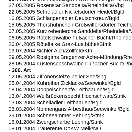
27.05.2005 Rosenstar Sanddelta/Rheindelta/Vbg
22.05.2005 Schreiadler Nickelsdorfer Heidel/Bgld
16.05.2005 Schlangenadler Deutschkreuz/Bgld
15.05.2005 Thorshühnchen Großwilfersdorfer Teich
07.05.2005 Kurzzehenlerche Sanddelta/Rheindelta/
06.05.2005 Rötelschwalbe Fußacher Bucht/Rheinde
26.04.2005 Rötelfalke Graz-Lustbühel/Stmk
13.07.2004 Sichler Aich/Zollfeld/Ktn
29.05.2004 Rostgans Bregenzer Ache-Mündung/Rhe
28.05.2004 Küstenseeschwalbe Fußacher Bucht/Rhe
- 300. Art
12.05.2004 Zitronenstelze Zeller See/Sbg
25.04.2004 Kuhreiher Zicklacke/Seewinkel/Bgld
18.04.2004 Doppelschnepfe Leithaauen/Bgld
13.04.2004 Weißrückenspecht Hochschwab/Stmk
13.03.2004 Schelladler Leithaauen/Bgld
06.03.2004 Nonnengans Arbesthau/Seewinkel/Bgld
29.01.2004 Schneeammer Fehring/Stmk
18.01.2004 Zwergscharbe Lebring/Stmk
08.01.2004 Trauerente DoKW Melk/NÖ