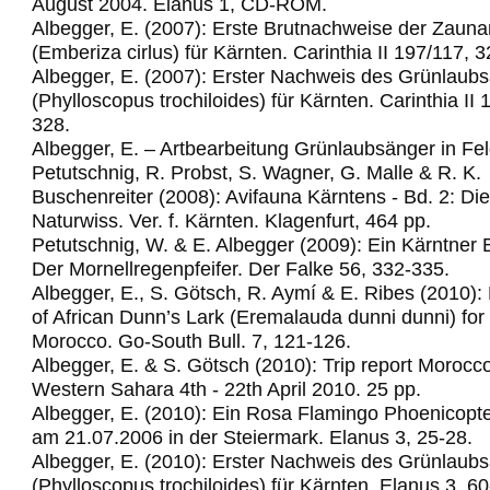
August 2004. Elanus 1, CD-ROM.
Albegger, E. (2007): Erste Brutnachweise der Zau
(Emberiza cirlus) für Kärnten. Carinthia II 197/117, 
Albegger, E. (2007): Erster Nachweis des Grünlaub
(Phylloscopus trochiloides) für Kärnten. Carinthia II
328.
Albegger, E. – Artbearbeitung Grünlaubsänger in Fel
Petutschnig, R. Probst, S. Wagner, G. Malle & R. K.
Buschenreiter (2008): Avifauna Kärntens - Bd. 2: Di
Naturwiss. Ver. f. Kärnten. Klagenfurt, 464 pp.
Petutschnig, W. & E. Albegger (2009): Ein Kärntner 
Der Mornellregenpfeifer.
Der Falke 56, 332-335.
Albegger, E., S. Götsch, R. Aymí & E. Ribes (2010): 
of African Dunn’s Lark (Eremalauda dunni dunni) for t
Morocco.
Go-South Bull. 7, 121-126.
Albegger, E. & S. Götsch (2010): Trip report Morocc
Western Sahara 4th - 22th April 2010.
25 pp.
Albegger, E. (2010): Ein Rosa Flamingo Phoenicopte
am 21.07.2006 in der Steiermark. Elanus 3, 25-28.
Albegger, E. (2010): Erster Nachweis des Grünlaub
(Phylloscopus trochiloides) für Kärnten. Elanus 3, 60