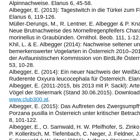
Alpinnachweise. Elanus 6, 45-58.
Albegger, E. (2013): Tagestwitch in die Türkei zum 
Elanus 6, 119-126.
Müller-Derungs, M., R. Lentner, E. Albegger & P. Kn
Neue Brutnachweise des Mornellregenpfeifers Char
morinellus in Graubünden. Ornithol. Beob. 111, 1-12
Khil, L. & E. Albegger (2014): Nachweise seltener u
bemerkenswerter Vogelarten in Österreich 2010–2011
der Avifaunistischen Kommission von BirdLife Österr
53, 10-28.
Albegger, E. (2014): Ein neuer Nachweis der Weißko
Ruderente Oxyura leucocephala für Österreich. Elan
Albegger, E. (2011-2015, bis 2013 mit P. Sackl): Arte
Vögel der Steiermark (Stand 30.06.2015). Download
www.club300.at
.
Albegger, E. (2015): Das Auftreten des Zwergsumpf
Porzana pusilla in Österreich unter kritischer Betrac
8, 101-122.
Albegger, E., O. Samwald, H. W. Pfeifhofer, S. Zinko,
P. Kolleritsch, M. Tiefenbach, C. Neger, J. Feldner, J