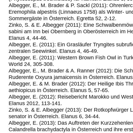
Albegger, E., M. Brader & P. Sackl (2011): Ohrenler
Eremophila alpestris (Linnaeus 1758) als Winter- un
Sommergäste in Österreich. Egretta 52, 2-12.
Zinko, S. & E. Albegger (2011): Eine Schwalbenm
sabini am Inn bei Obernberg in Oberösterreich im H
Elanus 4, 44-46.
Albegger, E. (2011): Ein Grasläufer Tryngites subrufic
zentralen Seewinkel.
Elanus 4, 46-49.
Albegger, E. (2011): Western Brown Fish Owl in Turk
World 24, 305-308.
Albegger, E., M. Brader & A. Ranner (2012): Die Sc
Ruderente Oxyura jamaicensis in Österreich. Elanus
Albegger, E. & M. Brader (2012): Der Heilige Ibis Th
aethiopicus in Österreich. Elanus 5, 57-65.
Albegger, E. (2012): Reisebericht Marokko und Wes
Elanus 2012, 113-141.
Zinko, S. & E. Albegger (2013): Der Rotkopfwürger 
senator in Österreich. Elanus 6, 34-44.
Albegger, E. (2013): Das Auftreten der Kurzzehenle
Calandrella brachydactyla in Österreich und ihre ers