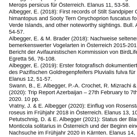
Merops persicus für Österreich.
Elanus 11, 53-58.
Albegger, E. (2018): First records of Stilt Sandpiper C
himantopus and Sooty Tern Onychoprion fuscatus fo
Verde Islands, and other noteworthy sightings.
Bull.
54-57.
Albegger, E. & M. Brader (2018): Nachweise seltene
bemerkenswerter Vogelarten in Österreich 2015-201
Bericht der Avifaunistischen Kommission von BirdLif
Egretta 56, 76-108.
Albegger, E. (2019): Erster fotografisch dokumentie
des Pazifischen Goldregenpfeifers Pluvialis fulva für
Elanus 12, 51-57.
Swann, B., E. Albegger, P.-A. Crochet, R. Mizrachi &
(2020): Trip Report Azerbaijan – 27th February to 7
2020. 10 pp.
Vratny, J. & E. Albegger (2020): Einflug von Rosens
roseus im Frühjahr 2018 in Österreich. Elanus 13, 1
Petutschnig, D. & E. Albegger (2021): Status der Bl
Monticola solitarius in Österreich und der Beginn ein
Nachsuche im Frühjahr 2020 in Kärnten. Elanus 14,