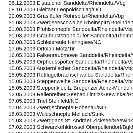
06.12.2003 Eistaucher Sanddelta/Rheindelta/Vbg
08.10.2003 Gleitaar Leopoldschlag/OÖ
20.09.2003 Grasläufer Rohrspitz/Rheindelta/Vbg
31.08.2003 Zwergseeschwalbe Rheinspitz/Rheindel
31.08.2003 Pfuhlschnepfe Sanddelta/Rheindelta/Vb
31.08.2003 Graubruststrandläufer Sanddelta/Rheind
06.08.2003 Schleiereule Haringsee/NÖ
17.05.2003 Ortolan Mötz/Tir
16.05.2003 Falkenraubmöwe Sanddelta/Rheindelta
15.05.2003 Orpheusspötter Sanddelta/Rheindelta/V
15.05.2003 Austernfischer Sanddelta/Rheindelta/Vb
15.05.2003 Rotflügelbrachschwalbe Sanddelta/Rhei
15.05.2003 Steppenweihe Sanddelta/Rheindelta/Vb
15.05.2003 Steppenkiebitz Bregenzer Ache-Mündu
12.05.2003 Rallenreiher Seebad Illmitz/Seewinkel/B
07.05.2003 Triel Steinfeld/NÖ
17.04.2003 Zwergschnepfe Hohenau/NÖ
16.03.2003 Waldschnepfe Mellach/Stmk
01.03.2003 Zwerggans St. Andräer Zicksee/Seewink
27.02.2003 Schwarzkehldrossel Oberpullendorf/Bgl