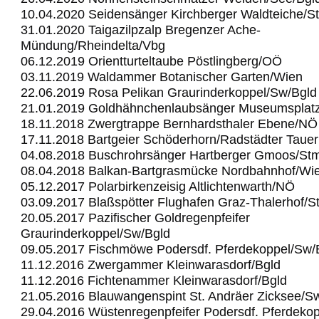
10.04.2020 Seidensänger Kirchberger Waldteiche/S
31.01.2020 Taigazilpzalp Bregenzer Ache-
Mündung/Rheindelta/Vbg
06.12.2019 Orientturteltaube Pöstlingberg/OÖ
03.11.2019 Waldammer Botanischer Garten/Wien
22.06.2019 Rosa Pelikan Graurinderkoppel/Sw/Bgld
21.01.2019 Goldhähnchenlaubsänger Museumsplat
18.11.2018 Zwergtrappe Bernhardsthaler Ebene/NÖ
17.11.2018 Bartgeier Schöderhorn/Radstädter Taue
04.08.2018 Buschrohrsänger Hartberger Gmoos/St
08.04.2018 Balkan-Bartgrasmücke Nordbahnhof/Wi
05.12.2017 Polarbirkenzeisig Altlichtenwarth/NÖ
03.09.2017 Blaßspötter Flughafen Graz-Thalerhof/S
20.05.2017 Pazifischer Goldregenpfeifer
Graurinderkoppel/Sw/Bgld
09.05.2017 Fischmöwe Podersdf. Pferdekoppel/Sw/
11.12.2016 Zwergammer Kleinwarasdorf/Bgld
11.12.2016 Fichtenammer Kleinwarasdorf/Bgld
21.05.2016 Blauwangenspint St. Andräer Zicksee/S
29.04.2016 Wüstenregenpfeifer Podersdf. Pferdeko