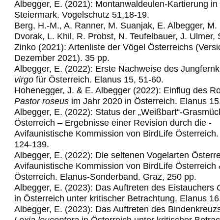
Albegger, E. (2021): Montanwaldeulen-Kartierung in
Steiermark. Vogelschutz 51,18-19.
Berg, H.-M., A. Ranner, M. Suanjak, E. Albegger, M.
Dvorak, L. Khil, R. Probst, N. Teufelbauer, J. Ulmer,
Zinko (2021): Artenliste der Vögel Österreichs (Vers
Dezember 2021). 35 pp.
Albegger, E. (2022): Erste Nachweise des Jungfern
virgo
für Österreich. Elanus 15, 51-60.
Hohenegger, J. & E. Albegger (2022): Einflug des R
Pastor roseus
im Jahr 2020 in Österreich. Elanus 15
Albegger, E. (2022): Status der „Weißbart“-Grasmüc
Österreich – Ergebnisse einer
Revision­ ­durch­ die ­
Avifaunistische­ Kommission­ von ­BirdLife ­Österre
ich
124-139.
Albegger, E. (2022): Die seltenen Vogelarten Österre
Avifaunistische Kommission von
BirdLife Österreich
Österreich. Elanus
-
Sonderband. Graz,
25
0
pp.
Albegger, E. (2023): Das Auftreten des Eistauchers
in Österreich unter kritischer Betrachtung. Elanus 16
Albegger, E. (2023): Das Auftreten des Bindenkreuz
Loxia leucoptera
in Österreich
unter kritischer Betra