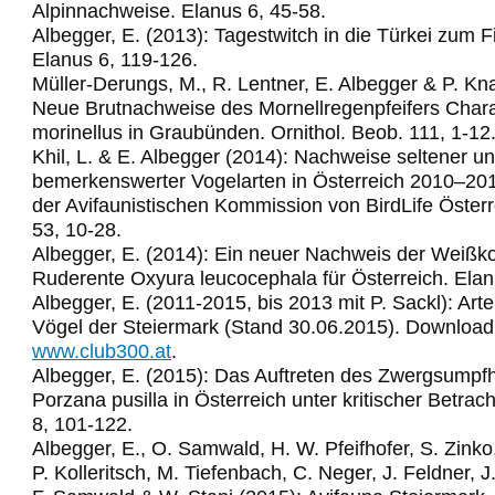
Alpinnachweise. Elanus 6, 45-58.
Albegger, E. (2013): Tagestwitch in die Türkei zum 
Elanus 6, 119-126.
Müller-Derungs, M., R. Lentner, E. Albegger & P. Kn
Neue Brutnachweise des Mornellregenpfeifers Char
morinellus in Graubünden. Ornithol. Beob. 111, 1-12
Khil, L. & E. Albegger (2014): Nachweise seltener u
bemerkenswerter Vogelarten in Österreich 2010–2011
der Avifaunistischen Kommission von BirdLife Österr
53, 10-28.
Albegger, E. (2014): Ein neuer Nachweis der Weißko
Ruderente Oxyura leucocephala für Österreich. Elan
Albegger, E. (2011-2015, bis 2013 mit P. Sackl): Arte
Vögel der Steiermark (Stand 30.06.2015). Download
www.club300.at
.
Albegger, E. (2015): Das Auftreten des Zwergsumpf
Porzana pusilla in Österreich unter kritischer Betrac
8, 101-122.
Albegger, E., O. Samwald, H. W. Pfeifhofer, S. Zinko,
P. Kolleritsch, M. Tiefenbach, C. Neger, J. Feldner, J