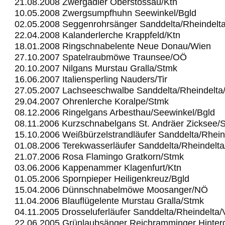
21.08.2008 Zwergadler Oberstossau/Ktn
10.05.2008 Zwergsumpfhuhn Seewinkel/Bgld
02.05.2008 Seggenrohrsänger Sanddelta/Rheindelt
22.04.2008 Kalanderlerche Krappfeld/Ktn
18.01.2008 Ringschnabelente Neue Donau/Wien
27.10.2007 Spatelraubmöwe Traunsee/OÖ
20.10.2007 Nilgans Murstau Gralla/Stmk
16.06.2007 Italiensperling Nauders/Tir
27.05.2007 Lachseeschwalbe Sanddelta/Rheindelta
29.04.2007 Ohrenlerche Koralpe/Stmk
08.12.2006 Ringelgans Arbesthau/Seewinkel/Bgld
08.11.2006 Kurzschnabelgans St. Andräer Zicksee/
15.10.2006 Weißbürzelstrandläufer Sanddelta/Rhein
01.08.2006 Terekwasserläufer Sanddelta/Rheindelt
21.07.2006 Rosa Flamingo Gratkorn/Stmk
03.06.2006 Kappenammer Klagenfurt/Ktn
01.05.2006 Spornpieper Heiligenkreuz/Bgld
15.04.2006 Dünnschnabelmöwe Moosanger/NÖ
11.04.2006 Blauflügelente Murstau Gralla/Stmk
04.11.2005 Drosseluferläufer Sanddelta/Rheindelta
22.06.2005 Grünlaubsänger Reichramminger Hinter