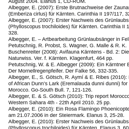
August 2004. Elanus 1, CD-ROM.
Albegger, E. (2007): Erste Brutnachweise der Zau
(Emberiza cirlus) für Kärnten. Carinthia II 197/117, 
Albegger, E. (2007): Erster Nachweis des Grünlaub
(Phylloscopus trochiloides) für Kärnten. Carinthia II
328.
Albegger, E. – Artbearbeitung Grünlaubsänger in Fel
Petutschnig, R. Probst, S. Wagner, G. Malle & R. K.
Buschenreiter (2008): Avifauna Kärntens - Bd. 2: Di
Naturwiss. Ver. f. Kärnten. Klagenfurt, 464 pp.
Petutschnig, W. & E. Albegger (2009): Ein Kärntner 
Der Mornellregenpfeifer.
Der Falke 56, 332-335.
Albegger, E., S. Götsch, R. Aymí & E. Ribes (2010): 
of African Dunn’s Lark (Eremalauda dunni dunni) for t
Morocco.
Go-South Bull. 7, 121-126.
Albegger, E. & S. Götsch (2010): Trip report Morocc
Western Sahara 4th - 22th April 2010.
25 pp.
Albegger, E. (2010): Ein Rosa Flamingo Phoenicopte
am 21.07.2006 in der Steiermark. Elanus 3, 25-28.
Albegger, E. (2010): Erster Nachweis des Grünlaub
(Phylloscopus trochiloides) für Kärnten. Elanus 3, 60