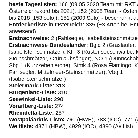
beste Tageslisten:
166 (09.05.2020 Team mit RKT 
Österreichrekord bis 2021), 152 (2008 Team - Öster
bis 2018 [153 solo]), 151 (2009 Solo) - beschränkt 
Entdeckerliste in Österreich:
335 (+3 Arten bei En
anwesend)
Erstnachweise:
2 (Fahlsegler, Isabellsteinschmätze
Erstnachweise Bundesländer:
Bgld 2 (Grasläufer,
Isabellsteinschmätzer), Ktn 3 (Küstenseeschwalbe, 
Steinschmätzer, Grünlaubsänger), NÖ 1 (Dünnscha
Sbg 1 (Kurzzehenlerche), Stmk 4 (Rosa Flamingo, K
Fahlsegler, Mittelmeer-Steinschmätzer), Vbg 1
(Isabellsteinschmätzer)
Steiermark-Liste:
313
Burgenland-Liste:
310
Seewinkel-Liste:
298
Vorarlberg-Liste:
274
Rheindelta-Liste:
257
Westpaläarktis-Liste:
760 (HWB), 783 (IOC), 771 (A
Weltliste:
4871 (HBW), 4929 (IOC), 4890 (AviList)
_________________________________________