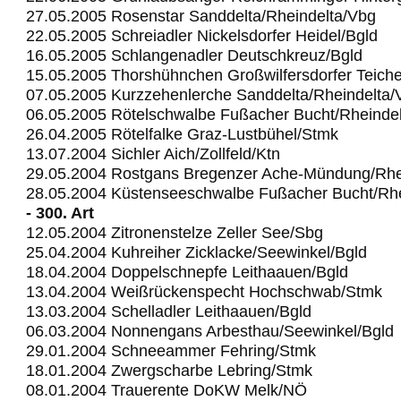
27.05.2005 Rosenstar Sanddelta/Rheindelta/Vbg
22.05.2005 Schreiadler Nickelsdorfer Heidel/Bgld
16.05.2005 Schlangenadler Deutschkreuz/Bgld
15.05.2005 Thorshühnchen Großwilfersdorfer Teich
07.05.2005 Kurzzehenlerche Sanddelta/Rheindelta/
06.05.2005 Rötelschwalbe Fußacher Bucht/Rheinde
26.04.2005 Rötelfalke Graz-Lustbühel/Stmk
13.07.2004 Sichler Aich/Zollfeld/Ktn
29.05.2004 Rostgans Bregenzer Ache-Mündung/Rhe
28.05.2004 Küstenseeschwalbe Fußacher Bucht/Rhe
- 300. Art
12.05.2004 Zitronenstelze Zeller See/Sbg
25.04.2004 Kuhreiher Zicklacke/Seewinkel/Bgld
18.04.2004 Doppelschnepfe Leithaauen/Bgld
13.04.2004 Weißrückenspecht Hochschwab/Stmk
13.03.2004 Schelladler Leithaauen/Bgld
06.03.2004 Nonnengans Arbesthau/Seewinkel/Bgld
29.01.2004 Schneeammer Fehring/Stmk
18.01.2004 Zwergscharbe Lebring/Stmk
08.01.2004 Trauerente DoKW Melk/NÖ