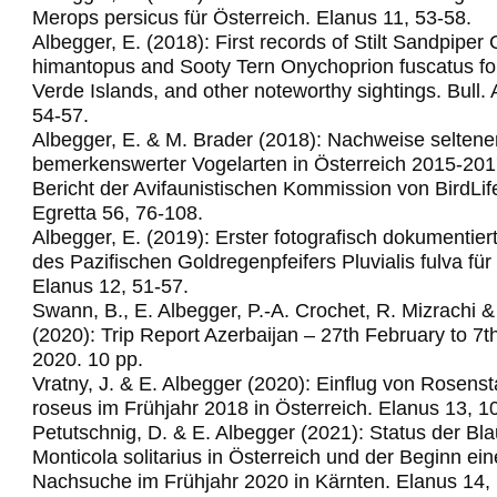
Merops persicus für Österreich.
Elanus 11, 53-58.
Albegger, E. (2018): First records of Stilt Sandpiper C
himantopus and Sooty Tern Onychoprion fuscatus fo
Verde Islands, and other noteworthy sightings.
Bull.
54-57.
Albegger, E. & M. Brader (2018): Nachweise seltene
bemerkenswerter Vogelarten in Österreich 2015-201
Bericht der Avifaunistischen Kommission von BirdLif
Egretta 56, 76-108.
Albegger, E. (2019): Erster fotografisch dokumentie
des Pazifischen Goldregenpfeifers Pluvialis fulva für
Elanus 12, 51-57.
Swann, B., E. Albegger, P.-A. Crochet, R. Mizrachi &
(2020): Trip Report Azerbaijan – 27th February to 7
2020. 10 pp.
Vratny, J. & E. Albegger (2020): Einflug von Rosens
roseus im Frühjahr 2018 in Österreich. Elanus 13, 1
Petutschnig, D. & E. Albegger (2021): Status der Bl
Monticola solitarius in Österreich und der Beginn ein
Nachsuche im Frühjahr 2020 in Kärnten. Elanus 14,