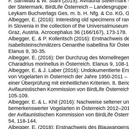
F. Samwald & W. Stani (2015): Avifauna Steiermark 
der Steiermark. BirdLife Österreich – Landesgruppe 
Leykam Buchverlags Ges. m. b. H. Nfg. & Co. KG, G
Albegger, E. (2016): Interesting old specimens of rar
in Slovenia in the collection of the Universalmuse
Graz, Austria.
Acrocephalus 36 (166/167), 173-178.
Albegger, E. & P. Kolleritsch (2016): Erstnachweis d
Isabellsteinschmätzers Oenanthe isabellina für Öster
Elanus 9, 30-35.
Albegger, E. (2016): Der Durchzug des Mornellregen
Charadrius morinellus in Österreich. Elanus 9, 108-1
Albegger, E. & J. Laber (2016): Undokumentierte Er
von Vogelarten in Österreich der Jahre 1950-2011 –
einer Überprüfung mit einheitlichen Kriterien. 8. Beri
Avifaunistischen Kommission von BirdLife Österreich
105-109.
Albegger, E. & L. Khil (2016): Nachweise seltener u
bemerkenswerter Vogelarten in Österreich 2012–2014
der Avifaunistischen Kommission von BirdLife Österr
54, 118-144.
Albegger, E. (2018): Erstnachweis des Blauwangens