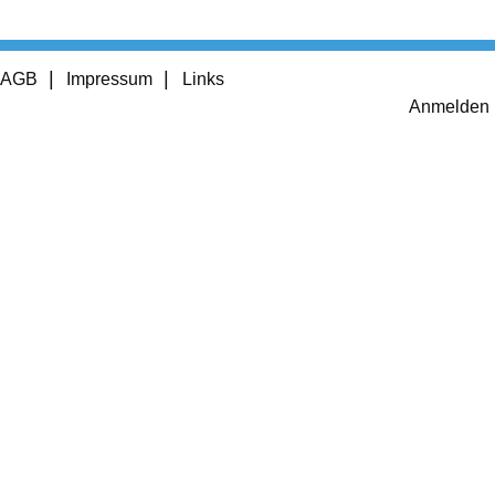
Footer
AGB
Impressum
Links
menu
User
Anmelden
account
menu