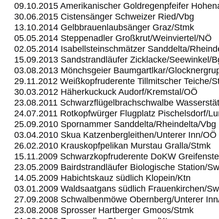
09.10.2015 Amerikanischer Goldregenpfeifer Hohe
30.06.2015 Cistensänger Schweizer Ried/Vbg
13.10.2014 Gelbbrauenlaubsänger Graz/Stmk
05.05.2014 Steppenadler Großkrut/Weinviertel/NÖ
02.05.2014 Isabellsteinschmätzer Sanddelta/Rheind
15.09.2013 Sandstrandläufer Zicklacke/Seewinkel/B
03.08.2013 Mönchsgeier Baumgartlkar/Glocknergru
29.11.2012 Weißkopfruderente Tillmitscher Teiche/
30.03.2012 Häherkuckuck Audorf/Kremstal/OÖ
23.08.2011 Schwarzflügelbrachschwalbe Wasserstä
24.07.2011 Rotkopfwürger Flugplatz Pischelsdorf/L
25.09.2010 Spornammer Sanddelta/Rheindelta/Vbg
03.04.2010 Skua Katzenbergleithen/Unterer Inn/OÖ
26.02.2010 Krauskopfpelikan Murstau Gralla/Stmk
15.11.2009 Schwarzkopfruderente DoKW Greifenst
23.05.2009 Bairdstrandläufer Biologische Station/S
14.05.2009 Habichtskauz südlich Klopein/Ktn
03.01.2009 Waldsaatgans südlich Frauenkirchen/Sw
27.09.2008 Schwalbenmöwe Obernberg/Unterer In
23.08.2008 Sprosser Hartberger Gmoos/Stmk