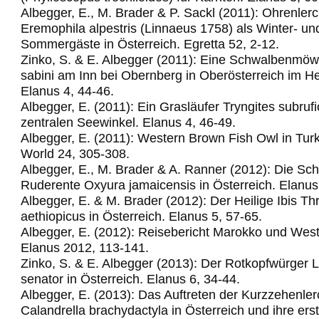
Albegger, E., M. Brader & P. Sackl (2011): Ohrenler
Eremophila alpestris (Linnaeus 1758) als Winter- un
Sommergäste in Österreich. Egretta 52, 2-12.
Zinko, S. & E. Albegger (2011): Eine Schwalbenm
sabini am Inn bei Obernberg in Oberösterreich im H
Elanus 4, 44-46.
Albegger, E. (2011): Ein Grasläufer Tryngites subrufic
zentralen Seewinkel.
Elanus 4, 46-49.
Albegger, E. (2011): Western Brown Fish Owl in Turk
World 24, 305-308.
Albegger, E., M. Brader & A. Ranner (2012): Die Sc
Ruderente Oxyura jamaicensis in Österreich. Elanus
Albegger, E. & M. Brader (2012): Der Heilige Ibis Th
aethiopicus in Österreich. Elanus 5, 57-65.
Albegger, E. (2012): Reisebericht Marokko und Wes
Elanus 2012, 113-141.
Zinko, S. & E. Albegger (2013): Der Rotkopfwürger 
senator in Österreich. Elanus 6, 34-44.
Albegger, E. (2013): Das Auftreten der Kurzzehenle
Calandrella brachydactyla in Österreich und ihre ers