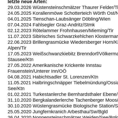
letzte neue Arten:
29.03.2026 Wüstensteinschmätzer Thaurer Felder/Ti
24.05.2025 Korallenmöwe Schotterteich Wörth Ost
04.01.2025 Tienschan-Laubsänger Döbling/Wien
07.04.2024 Fahlsegler Graz-Andritz/Stmk
02.12.2023 Rötelammer Frohnhausen/Mieming/Tir
11.07.2023 Sibirisches Schwarzkehlchen Klostermar
22.06.2023 Brillengrasmücke Wiedersberger Horn/Ki
Alpen/Tir
17.05.2023 Weißschwanzkiebitz Brenndorf/Völkerma
Stausee/Ktn
27.05.2022 Amerikanische Krickente Innstau
Frauenstein/Unterer Inn/OÖ
04.08.2021 Habichtsadler St. Lorenzen/Ktn
11.05.2021 Halbringschnäpper Tiebelmündung/Ossi
See/Ktn
01.02.2021 Turkestanlerche Bernhardsthaler Ebene
31.10.2020 Bergkalanderlerche Tachenberger Moos
30.10.2020 Wüstengrasmücke Biologische Station/
25.05.2020 Jungfernkranich Arbesthau/Sw/Bgld
26.04.2020 Nonnensteinschmätzer Weiden/See/Bgl