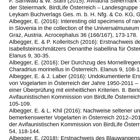
F. Samwald & W. Stani (2015): Avifauna Steiermark 
der Steiermark. BirdLife Österreich – Landesgruppe 
Leykam Buchverlags Ges. m. b. H. Nfg. & Co. KG, G
Albegger, E. (2016): Interesting old specimens of rar
in Slovenia in the collection of the Universalmuse
Graz, Austria.
Acrocephalus 36 (166/167), 173-178.
Albegger, E. & P. Kolleritsch (2016): Erstnachweis d
Isabellsteinschmätzers Oenanthe isabellina für Öster
Elanus 9, 30-35.
Albegger, E. (2016): Der Durchzug des Mornellregen
Charadrius morinellus in Österreich. Elanus 9, 108-1
Albegger, E. & J. Laber (2016): Undokumentierte Er
von Vogelarten in Österreich der Jahre 1950-2011 –
einer Überprüfung mit einheitlichen Kriterien. 8. Beri
Avifaunistischen Kommission von BirdLife Österreich
105-109.
Albegger, E. & L. Khil (2016): Nachweise seltener u
bemerkenswerter Vogelarten in Österreich 2012–2014
der Avifaunistischen Kommission von BirdLife Österr
54, 118-144.
Albegger, E. (2018): Erstnachweis des Blauwangens