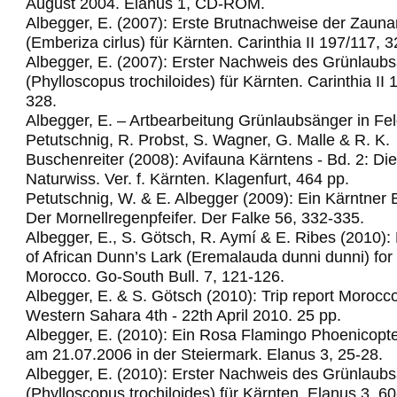
August 2004. Elanus 1, CD-ROM.
Albegger, E. (2007): Erste Brutnachweise der Zau
(Emberiza cirlus) für Kärnten. Carinthia II 197/117, 
Albegger, E. (2007): Erster Nachweis des Grünlaub
(Phylloscopus trochiloides) für Kärnten. Carinthia II
328.
Albegger, E. – Artbearbeitung Grünlaubsänger in Fel
Petutschnig, R. Probst, S. Wagner, G. Malle & R. K.
Buschenreiter (2008): Avifauna Kärntens - Bd. 2: Di
Naturwiss. Ver. f. Kärnten. Klagenfurt, 464 pp.
Petutschnig, W. & E. Albegger (2009): Ein Kärntner 
Der Mornellregenpfeifer.
Der Falke 56, 332-335.
Albegger, E., S. Götsch, R. Aymí & E. Ribes (2010): 
of African Dunn’s Lark (Eremalauda dunni dunni) for t
Morocco.
Go-South Bull. 7, 121-126.
Albegger, E. & S. Götsch (2010): Trip report Morocc
Western Sahara 4th - 22th April 2010.
25 pp.
Albegger, E. (2010): Ein Rosa Flamingo Phoenicopte
am 21.07.2006 in der Steiermark. Elanus 3, 25-28.
Albegger, E. (2010): Erster Nachweis des Grünlaub
(Phylloscopus trochiloides) für Kärnten. Elanus 3, 60