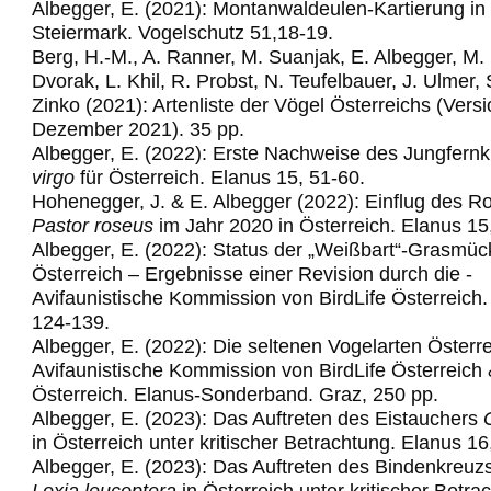
Albegger, E. (2021): Montanwaldeulen-Kartierung in
Steiermark. Vogelschutz 51,18-19.
Berg, H.-M., A. Ranner, M. Suanjak, E. Albegger, M.
Dvorak, L. Khil, R. Probst, N. Teufelbauer, J. Ulmer,
Zinko (2021): Artenliste der Vögel Österreichs (Vers
Dezember 2021). 35 pp.
Albegger, E. (2022): Erste Nachweise des Jungfern
virgo
für Österreich. Elanus 15, 51-60.
Hohenegger, J. & E. Albegger (2022): Einflug des R
Pastor roseus
im Jahr 2020 in Österreich. Elanus 15
Albegger, E. (2022): Status der „Weißbart“-Grasmüc
Österreich – Ergebnisse einer
Revision­ ­durch­ die ­
Avifaunistische­ Kommission­ von ­BirdLife ­Österre
ich
124-139.
Albegger, E. (2022): Die seltenen Vogelarten Österre
Avifaunistische Kommission von
BirdLife Österreich
Österreich. Elanus
-
Sonderband. Graz,
25
0
pp.
Albegger, E. (2023): Das Auftreten des Eistauchers
in Österreich unter kritischer Betrachtung. Elanus 16
Albegger, E. (2023): Das Auftreten des Bindenkreuz
Loxia leucoptera
in Österreich
unter kritischer Betra