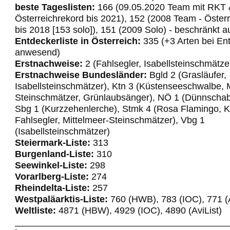
beste Tageslisten:
166 (09.05.2020 Team mit RKT 
Österreichrekord bis 2021), 152 (2008 Team - Öster
bis 2018 [153 solo]), 151 (2009 Solo) - beschränkt 
Entdeckerliste in Österreich:
335 (+3 Arten bei En
anwesend)
Erstnachweise:
2 (Fahlsegler, Isabellsteinschmätze
Erstnachweise Bundesländer:
Bgld 2 (Grasläufer,
Isabellsteinschmätzer), Ktn 3 (Küstenseeschwalbe, 
Steinschmätzer, Grünlaubsänger), NÖ 1 (Dünnscha
Sbg 1 (Kurzzehenlerche), Stmk 4 (Rosa Flamingo, K
Fahlsegler, Mittelmeer-Steinschmätzer), Vbg 1
(Isabellsteinschmätzer)
Steiermark-Liste:
313
Burgenland-Liste:
310
Seewinkel-Liste:
298
Vorarlberg-Liste:
274
Rheindelta-Liste:
257
Westpaläarktis-Liste:
760 (HWB), 783 (IOC), 771 (A
Weltliste:
4871 (HBW), 4929 (IOC), 4890 (AviList)
_________________________________________