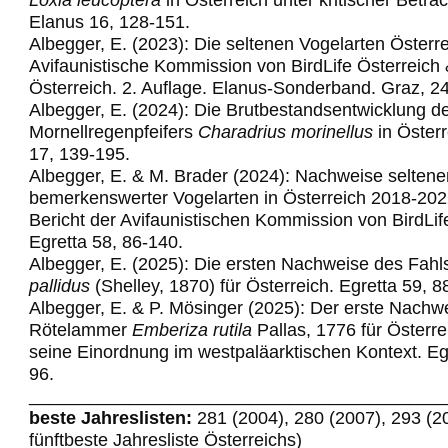
Elanus 16, 128-151.
Albegger, E. (2023): Die seltenen Vogelarten Österre
Avifaunistische Kommission von BirdLife Österreich
Österreich. 2. Auflage. Elanus-Sonderband. Graz, 2
Albegger, E. (2024): Die Brutbestandsentwicklung d
Mornellregenpfeifers
Charadrius morinellus
in Österr
17, 139-195.
Albegger, E. & M. Brader (2024): Nachweise seltene
bemerkenswerter Vogelarten in Österreich 2018-202
Bericht der Avifaunistischen Kommission von BirdLif
Egretta 58,
86-140.
Albegger, E. (2025): Die ersten Nachweise des Fahl
pallidus
(Shelley, 1870) für Österreich. Egretta 59, 8
Albegger, E. & P. Mösinger (2025): Der erste Nachw
Rötelammer
Emberiza rutila
Pallas, 1776 für Österre
seine Einordnung im westpaläarktischen Kontext. Egr
96.
_________________________________________
beste Jahreslisten:
281 (2004), 280 (2007), 293 (2
fünftbeste Jahresliste Österreichs)