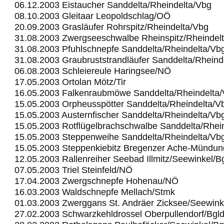
06.12.2003 Eistaucher Sanddelta/Rheindelta/Vbg
08.10.2003 Gleitaar Leopoldschlag/OÖ
20.09.2003 Grasläufer Rohrspitz/Rheindelta/Vbg
31.08.2003 Zwergseeschwalbe Rheinspitz/Rheindel
31.08.2003 Pfuhlschnepfe Sanddelta/Rheindelta/Vb
31.08.2003 Graubruststrandläufer Sanddelta/Rheind
06.08.2003 Schleiereule Haringsee/NÖ
17.05.2003 Ortolan Mötz/Tir
16.05.2003 Falkenraubmöwe Sanddelta/Rheindelta
15.05.2003 Orpheusspötter Sanddelta/Rheindelta/V
15.05.2003 Austernfischer Sanddelta/Rheindelta/Vb
15.05.2003 Rotflügelbrachschwalbe Sanddelta/Rhei
15.05.2003 Steppenweihe Sanddelta/Rheindelta/Vb
15.05.2003 Steppenkiebitz Bregenzer Ache-Mündu
12.05.2003 Rallenreiher Seebad Illmitz/Seewinkel/B
07.05.2003 Triel Steinfeld/NÖ
17.04.2003 Zwergschnepfe Hohenau/NÖ
16.03.2003 Waldschnepfe Mellach/Stmk
01.03.2003 Zwerggans St. Andräer Zicksee/Seewink
27.02.2003 Schwarzkehldrossel Oberpullendorf/Bgl