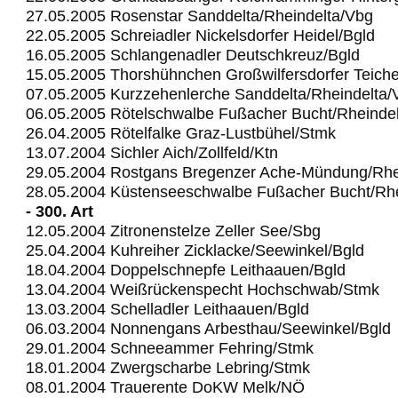
27.05.2005 Rosenstar Sanddelta/Rheindelta/Vbg
22.05.2005 Schreiadler Nickelsdorfer Heidel/Bgld
16.05.2005 Schlangenadler Deutschkreuz/Bgld
15.05.2005 Thorshühnchen Großwilfersdorfer Teich
07.05.2005 Kurzzehenlerche Sanddelta/Rheindelta/
06.05.2005 Rötelschwalbe Fußacher Bucht/Rheinde
26.04.2005 Rötelfalke Graz-Lustbühel/Stmk
13.07.2004 Sichler Aich/Zollfeld/Ktn
29.05.2004 Rostgans Bregenzer Ache-Mündung/Rhe
28.05.2004 Küstenseeschwalbe Fußacher Bucht/Rhe
- 300. Art
12.05.2004 Zitronenstelze Zeller See/Sbg
25.04.2004 Kuhreiher Zicklacke/Seewinkel/Bgld
18.04.2004 Doppelschnepfe Leithaauen/Bgld
13.04.2004 Weißrückenspecht Hochschwab/Stmk
13.03.2004 Schelladler Leithaauen/Bgld
06.03.2004 Nonnengans Arbesthau/Seewinkel/Bgld
29.01.2004 Schneeammer Fehring/Stmk
18.01.2004 Zwergscharbe Lebring/Stmk
08.01.2004 Trauerente DoKW Melk/NÖ