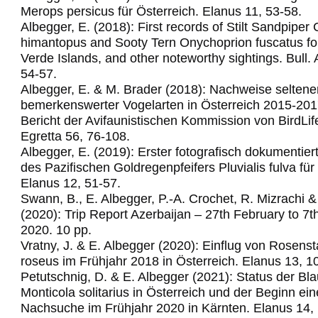
Merops persicus für Österreich.
Elanus 11, 53-58.
Albegger, E. (2018): First records of Stilt Sandpiper C
himantopus and Sooty Tern Onychoprion fuscatus fo
Verde Islands, and other noteworthy sightings.
Bull.
54-57.
Albegger, E. & M. Brader (2018): Nachweise seltene
bemerkenswerter Vogelarten in Österreich 2015-201
Bericht der Avifaunistischen Kommission von BirdLif
Egretta 56, 76-108.
Albegger, E. (2019): Erster fotografisch dokumentie
des Pazifischen Goldregenpfeifers Pluvialis fulva für
Elanus 12, 51-57.
Swann, B., E. Albegger, P.-A. Crochet, R. Mizrachi &
(2020): Trip Report Azerbaijan – 27th February to 7
2020. 10 pp.
Vratny, J. & E. Albegger (2020): Einflug von Rosens
roseus im Frühjahr 2018 in Österreich. Elanus 13, 1
Petutschnig, D. & E. Albegger (2021): Status der Bl
Monticola solitarius in Österreich und der Beginn ein
Nachsuche im Frühjahr 2020 in Kärnten. Elanus 14,