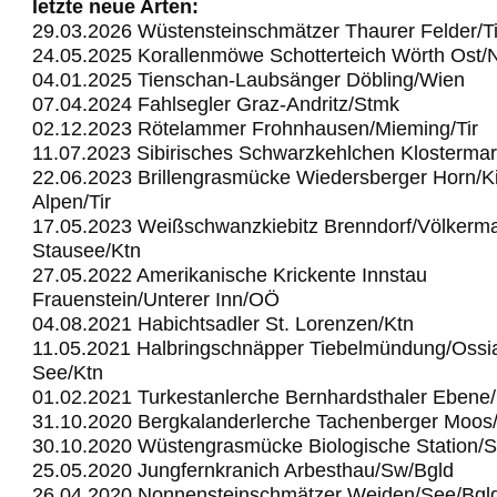
letzte neue Arten:
29.03.2026 Wüstensteinschmätzer Thaurer Felder/Ti
24.05.2025 Korallenmöwe Schotterteich Wörth Ost
04.01.2025 Tienschan-Laubsänger Döbling/Wien
07.04.2024 Fahlsegler Graz-Andritz/Stmk
02.12.2023 Rötelammer Frohnhausen/Mieming/Tir
11.07.2023 Sibirisches Schwarzkehlchen Klostermar
22.06.2023 Brillengrasmücke Wiedersberger Horn/Ki
Alpen/Tir
17.05.2023 Weißschwanzkiebitz Brenndorf/Völkerma
Stausee/Ktn
27.05.2022 Amerikanische Krickente Innstau
Frauenstein/Unterer Inn/OÖ
04.08.2021 Habichtsadler St. Lorenzen/Ktn
11.05.2021 Halbringschnäpper Tiebelmündung/Ossi
See/Ktn
01.02.2021 Turkestanlerche Bernhardsthaler Ebene
31.10.2020 Bergkalanderlerche Tachenberger Moos
30.10.2020 Wüstengrasmücke Biologische Station/
25.05.2020 Jungfernkranich Arbesthau/Sw/Bgld
26.04.2020 Nonnensteinschmätzer Weiden/See/Bgl