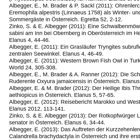
Albegger, E., M. Brader & P. Sackl (2011): Ohrenler
Eremophila alpestris (Linnaeus 1758) als Winter- un
Sommergäste in Österreich. Egretta 52, 2-12.
Zinko, S. & E. Albegger (2011): Eine Schwalbenm
sabini am Inn bei Obernberg in Oberösterreich im H
Elanus 4, 44-46.
Albegger, E. (2011): Ein Grasläufer Tryngites subrufic
zentralen Seewinkel.
Elanus 4, 46-49.
Albegger, E. (2011): Western Brown Fish Owl in Turk
World 24, 305-308.
Albegger, E., M. Brader & A. Ranner (2012): Die Sc
Ruderente Oxyura jamaicensis in Österreich. Elanus
Albegger, E. & M. Brader (2012): Der Heilige Ibis Th
aethiopicus in Österreich. Elanus 5, 57-65.
Albegger, E. (2012): Reisebericht Marokko und Wes
Elanus 2012, 113-141.
Zinko, S. & E. Albegger (2013): Der Rotkopfwürger 
senator in Österreich. Elanus 6, 34-44.
Albegger, E. (2013): Das Auftreten der Kurzzehenle
Calandrella brachydactyla in Österreich und ihre ers