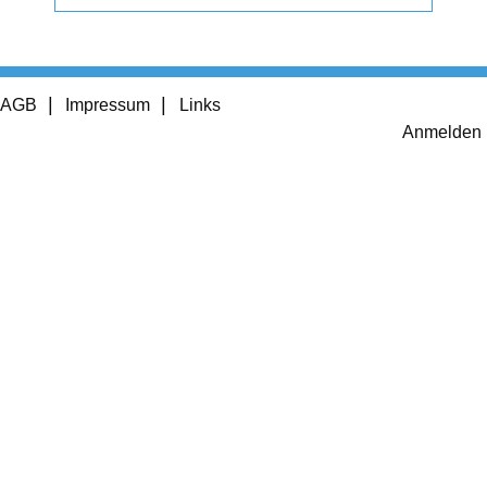
Footer
AGB
Impressum
Links
menu
User
Anmelden
account
menu