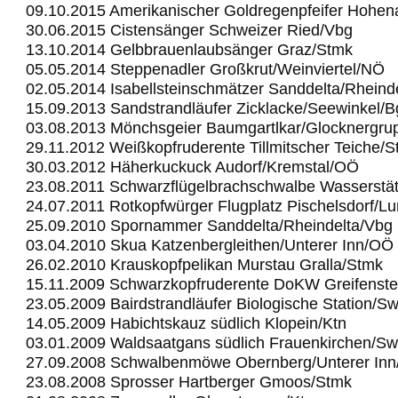
09.10.2015 Amerikanischer Goldregenpfeifer Hohe
30.06.2015 Cistensänger Schweizer Ried/Vbg
13.10.2014 Gelbbrauenlaubsänger Graz/Stmk
05.05.2014 Steppenadler Großkrut/Weinviertel/NÖ
02.05.2014 Isabellsteinschmätzer Sanddelta/Rheind
15.09.2013 Sandstrandläufer Zicklacke/Seewinkel/B
03.08.2013 Mönchsgeier Baumgartlkar/Glocknergru
29.11.2012 Weißkopfruderente Tillmitscher Teiche/
30.03.2012 Häherkuckuck Audorf/Kremstal/OÖ
23.08.2011 Schwarzflügelbrachschwalbe Wasserstä
24.07.2011 Rotkopfwürger Flugplatz Pischelsdorf/L
25.09.2010 Spornammer Sanddelta/Rheindelta/Vbg
03.04.2010 Skua Katzenbergleithen/Unterer Inn/OÖ
26.02.2010 Krauskopfpelikan Murstau Gralla/Stmk
15.11.2009 Schwarzkopfruderente DoKW Greifenst
23.05.2009 Bairdstrandläufer Biologische Station/S
14.05.2009 Habichtskauz südlich Klopein/Ktn
03.01.2009 Waldsaatgans südlich Frauenkirchen/Sw
27.09.2008 Schwalbenmöwe Obernberg/Unterer In
23.08.2008 Sprosser Hartberger Gmoos/Stmk