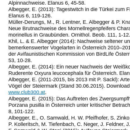
Alpinnachweise. Elanus 6, 45-58.
Albegger, E. (2013): Tagestwitch in die Türkei zum 
Elanus 6, 119-126.
Müller-Derungs, M., R. Lentner, E. Albegger & P. Kn
Neue Brutnachweise des Mornellregenpfeifers Char
morinellus in Graubünden. Ornithol. Beob. 111, 1-12
Khil, L. & E. Albegger (2014): Nachweise seltener u
bemerkenswerter Vogelarten in Österreich 2010–2011
der Avifaunistischen Kommission von BirdLife Österr
53, 10-28.
Albegger, E. (2014): Ein neuer Nachweis der Weißko
Ruderente Oxyura leucocephala für Österreich. Elan
Albegger, E. (2011-2015, bis 2013 mit P. Sackl): Arte
Vögel der Steiermark (Stand 30.06.2015). Download
www.club300.at
.
Albegger, E. (2015): Das Auftreten des Zwergsumpf
Porzana pusilla in Österreich unter kritischer Betrac
8, 101-122.
Albegger, E., O. Samwald, H. W. Pfeifhofer, S. Zinko,
P. Kolleritsch, M. Tiefenbach, C. Neger, J. Feldner, J