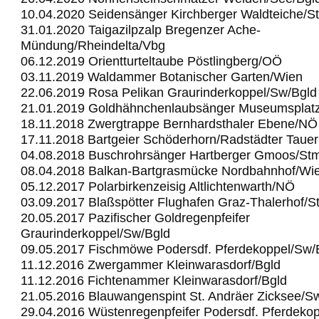
10.04.2020 Seidensänger Kirchberger Waldteiche/S
31.01.2020 Taigazilpzalp Bregenzer Ache-
Mündung/Rheindelta/Vbg
06.12.2019 Orientturteltaube Pöstlingberg/OÖ
03.11.2019 Waldammer Botanischer Garten/Wien
22.06.2019 Rosa Pelikan Graurinderkoppel/Sw/Bgld
21.01.2019 Goldhähnchenlaubsänger Museumsplat
18.11.2018 Zwergtrappe Bernhardsthaler Ebene/NÖ
17.11.2018 Bartgeier Schöderhorn/Radstädter Taue
04.08.2018 Buschrohrsänger Hartberger Gmoos/St
08.04.2018 Balkan-Bartgrasmücke Nordbahnhof/Wi
05.12.2017 Polarbirkenzeisig Altlichtenwarth/NÖ
03.09.2017 Blaßspötter Flughafen Graz-Thalerhof/S
20.05.2017 Pazifischer Goldregenpfeifer
Graurinderkoppel/Sw/Bgld
09.05.2017 Fischmöwe Podersdf. Pferdekoppel/Sw/
11.12.2016 Zwergammer Kleinwarasdorf/Bgld
11.12.2016 Fichtenammer Kleinwarasdorf/Bgld
21.05.2016 Blauwangenspint St. Andräer Zicksee/S
29.04.2016 Wüstenregenpfeifer Podersdf. Pferdeko