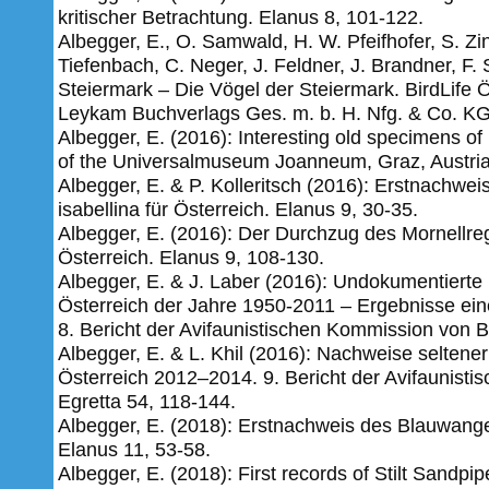
kritischer Betrachtung. Elanus 8, 101-122.
Albegger, E., O. Samwald, H. W. Pfeifhofer, S. Zink
Tiefenbach, C. Neger, J. Feldner, J. Brandner, F
Steiermark – Die Vögel der Steiermark. BirdLife 
Leykam Buchverlags Ges. m. b. H. Nfg. & Co. KG
Albegger, E. (2016): Interesting old specimens of r
of the Universalmuseum Joanneum, Graz, Austri
Albegger, E. & P. Kolleritsch (2016): Erstnachwe
isabellina für Österreich. Elanus 9, 30-35.
Albegger, E. (2016): Der Durchzug des Mornellreg
Österreich. Elanus 9, 108-130.
Albegger, E. & J. Laber (2016): Undokumentierte
Österreich der Jahre 1950-2011 – Ergebnisse einer
8. Bericht der Avifaunistischen Kommission von Bi
Albegger, E. & L. Khil (2016): Nachweise seltene
Österreich 2012–2014. 9. Bericht der Avifaunisti
Egretta 54, 118-144.
Albegger, E. (2018): Erstnachweis des Blauwange
Elanus 11, 53-58.
Albegger, E. (2018): First records of Stilt Sandp