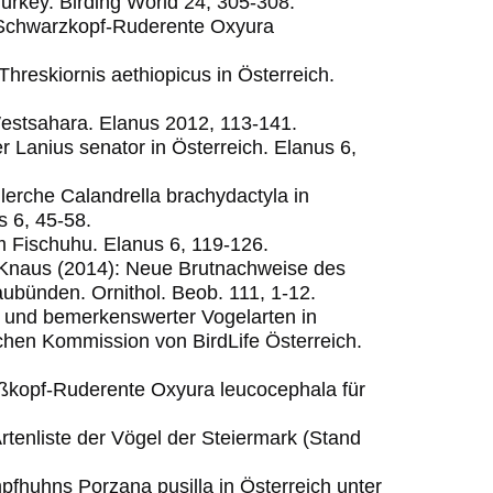
urkey. Birding World 24, 305-308.
e Schwarzkopf-Ruderente Oxyura
Threskiornis aethiopicus in Österreich.
Westsahara. Elanus 2012, 113-141.
r Lanius senator in Österreich. Elanus 6,
lerche Calandrella brachydactyla in
s 6, 45-58.
um Fischuhu. Elanus 6, 119-126.
. Knaus (2014): Neue Brutnachweise des
aubünden. Ornithol. Beob. 111, 1-12.
r und bemerkenswerter Vogelarten in
schen Kommission von BirdLife Österreich.
ißkopf-Ruderente Oxyura leucocephala für
Artenliste der Vögel der Steiermark (Stand
pfhuhns Porzana pusilla in Österreich unter