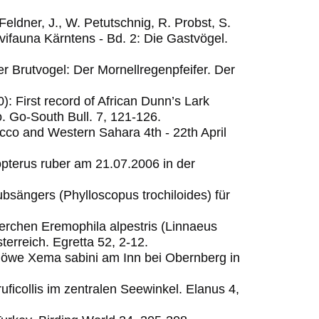
eldner, J., W. Petutschnig, R. Probst, S.
vifauna Kärntens - Bd. 2: Die Gastvögel.
er Brutvogel: Der Mornellregenpfeifer.
Der
): First record of African Dunn’s Lark
o.
Go-South Bull. 7, 121-126.
occo and Western Sahara 4th - 22th April
pterus ruber am 21.07.2006 in der
bsängers (Phylloscopus trochiloides) für
lerchen Eremophila alpestris (Linnaeus
erreich. Egretta 52, 2-12.
möwe Xema sabini am Inn bei Obernberg in
ruficollis im zentralen Seewinkel.
Elanus 4,