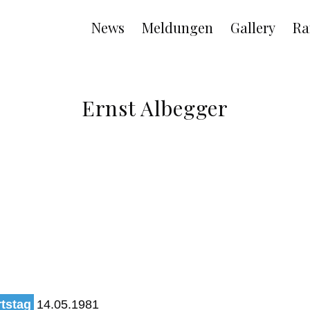
Main
News
Meldungen
Gallery
Ra
navigation
Ernst Albegger
tstag
14.05.1981