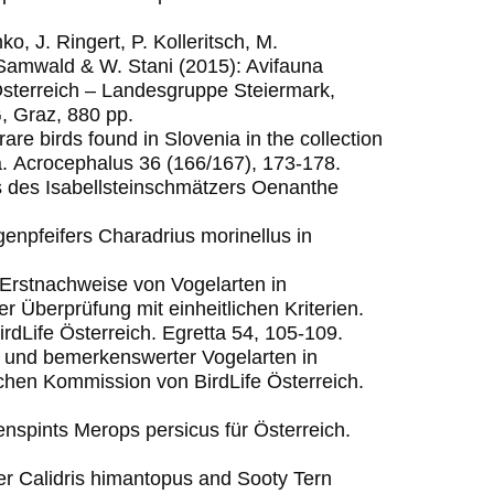
o, J. Ringert, P. Kolleritsch, M.
. Samwald & W. Stani (2015): Avifauna
Österreich – Landesgruppe Steiermark,
, Graz, 880 pp.
are birds found in Slovenia in the collection
a.
Acrocephalus 36 (166/167), 173-178.
is des Isabellsteinschmätzers Oenanthe
enpfeifers Charadrius morinellus in
 Erstnachweise von Vogelarten in
 Überprüfung mit einheitlichen Kriterien.
rdLife Österreich. Egretta 54, 105-109.
r und bemerkenswerter Vogelarten in
schen Kommission von BirdLife Österreich.
nspints Merops persicus für Österreich.
iper Calidris himantopus and Sooty Tern