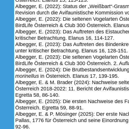
Albegger, E. (2022): Status der „Weißbart“-Grasm
Revision­ ­durch­ die ­Avifaunistische­ Kommission­ vo
Albegger, E. (2022): Die seltenen Vogelarten Öst
BirdLife Österreich & Club 300 Österreich. Elanu
Albegger, E. (2023): Das Auftreten des Eistauch
kritischer Betrachtung. Elanus 16, 114-127.
Albegger, E. (2023): Das Auftreten des Bindenkr
unter kritischer Betrachtung. Elanus 16, 128-151.
Albegger, E. (2023): Die seltenen Vogelarten Öst
BirdLife Österreich & Club 300 Österreich. 2. Au
Albegger, E. (2024): Die Brutbestandsentwicklun
morinellus
in Österreich. Elanus 17, 139-195.
Albegger, E. & M. Brader (2024): Nachweise selt
Österreich 2018-2022: 11. Bericht der Avifaunist
Egretta 58,
86-140.
Albegger, E. (2025): Die ersten Nachweise des F
Österreich. Egretta 59, 88-91.
Albegger, E. & P. Mösinger (2025): Der erste N
Pallas, 1776 für Österreich und seine Einordnung
92-96.