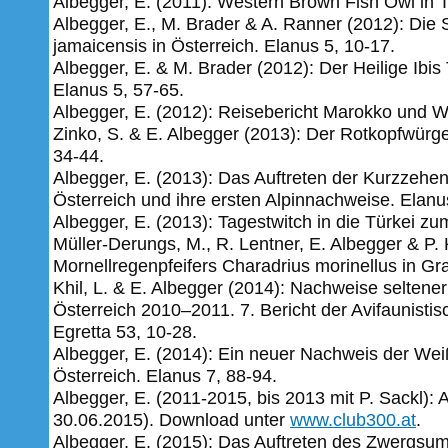
Albegger, E. (2011): Western Brown Fish Owl in T
Albegger, E., M. Brader & A. Ranner (2012): Di
jamaicensis in Österreich. Elanus 5, 10-17.
Albegger, E. & M. Brader (2012): Der Heilige Ibis 
Elanus 5, 57-65.
Albegger, E. (2012): Reisebericht Marokko und 
Zinko, S. & E. Albegger (2013): Der Rotkopfwürge
34-44.
Albegger, E. (2013): Das Auftreten der Kurzzehen
Österreich und ihre ersten Alpinnachweise. Elanu
Albegger, E. (2013): Tagestwitch in die Türkei z
Müller-Derungs, M., R. Lentner, E. Albegger & P
Mornellregenpfeifers Charadrius morinellus in Gr
Khil, L. & E. Albegger (2014): Nachweise seltene
Österreich 2010–2011. 7. Bericht der Avifaunisti
Egretta 53, 10-28.
Albegger, E. (2014): Ein neuer Nachweis der We
Österreich. Elanus 7, 88-94.
Albegger, E. (2011-2015, bis 2013 mit P. Sackl): 
30.06.2015). Download unter
www.club300.at
.
Albegger, E. (2015): Das Auftreten des Zwergsum