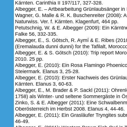
Kärnten. Carinthia II 197/117, 327-328.
Albegger, E. – Artbearbeitung Grünlaubsänger in F
Wagner, G. Malle & R. K. Buschenreiter (2008): A
Naturwiss. Ver. f. Kärnten. Klagenfurt, 464 pp.
Petutschnig, W. & E. Albegger (2009): Ein Kärntn
Falke 56, 332-335.
Albegger, E., S. Götsch, R. Aymí & E. Ribes (2010
(Eremalauda dunni dunni) for the Tafilalt, Morocc
Albegger, E. & S. Götsch (2010): Trip report Mor
2010.
25 pp.
Albegger, E. (2010): Ein Rosa Flamingo Phoenico
Steiermark. Elanus 3, 25-28.
Albegger, E. (2010): Erster Nachweis des Grünlau
Kärnten. Elanus 3, 60-63.
Albegger, E., M. Brader & P. Sackl (2011): Ohren
1758) als Winter- und seltene Sommergäste in Öst
Zinko, S. & E. Albegger (2011): Eine Schwalben
Oberösterreich im Herbst 2008. Elanus 4, 44-46.
Albegger, E. (2011): Ein Grasläufer Tryngites sub
46-49.