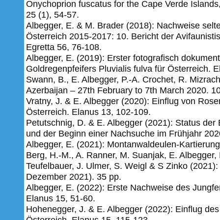
Onychoprion fuscatus for the Cape Verde Islands,
25 (1), 54-57.
Albegger, E. & M. Brader (2018): Nachweise selt
Österreich 2015-2017: 10. Bericht der Avifaunist
Egretta 56, 76-108.
Albegger, E. (2019): Erster fotografisch dokumen
Goldregenpfeifers Pluvialis fulva für Österreich.
E
Swann, B., E. Albegger, P.-A. Crochet, R. Mizrach
Azerbaijan – 27th February to 7th March 2020. 10
Vratny, J. & E. Albegger (2020): Einflug von Ros
Österreich. Elanus 13, 102-109.
Petutschnig, D. & E. Albegger (2021): Status der 
und der Beginn einer Nachsuche im Frühjahr 2020
Albegger, E. (2021): Montanwaldeulen-Kartierung
Berg, H.-M., A. Ranner, M. Suanjak, E. Albegger, 
Teufelbauer, J. Ulmer, S. Weigl & S Zinko (2021):
Dezember 2021). 35 pp.
Albegger, E. (2022): Erste Nachweise des Jungf
Elanus 15, 51-60.
Hohenegger, J. & E. Albegger (2022): Einflug de
Österreich. Elanus 15, 115-123.