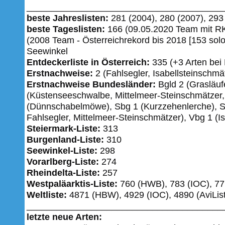
_______________________________________
beste Jahreslisten:
281 (2004), 280 (2007), 293 
beste Tageslisten:
166 (09.05.2020 Team mit RK
(2008 Team - Österreichrekord bis 2018 [153 solo
Seewinkel
Entdeckerliste in Österreich:
335 (+3 Arten be
Erstnachweise:
2 (Fahlsegler, Isabellsteinschmä
Erstnachweise Bundesländer:
Bgld 2 (Grasläufe
(Küstenseeschwalbe, Mittelmeer-Steinschmätzer
(Dünnschabelmöwe), Sbg 1 (Kurzzehenlerche), S
Fahlsegler, Mittelmeer-Steinschmätzer), Vbg 1 (I
Steiermark-Liste:
313
Burgenland-Liste:
310
Seewinkel-Liste:
298
Vorarlberg-Liste:
274
Rheindelta-Liste:
257
Westpaläarktis-Liste:
760 (HWB), 783 (IOC), 771
Weltliste:
4871 (HBW), 4929 (IOC), 4890 (AviList
_______________________________________
letzte neue Arten: