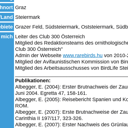
hnort
Graz
/Land
Steiermark
biete
Grazer Feld, Südsteiermark, Oststeiermark, Süd
 mich
Leiter des Club 300 Österreich
Mitglied des Redaktionsteams des ornithologisch
Club 300 Österreich"
Admin der Webseite
www.rarebirds.hu
von 2010-
Mitglied der Avifaunistischen Kommission von Bir
Mitglied des Arbeitsausschusses von BirdLife Ste
_______________________________________
Publikationen:
Albegger, E. (2004): Erster Brutnachweis der Za
Juni 2004. Egretta 47, 158-161.
Albegger, E. (2005): Reisebericht Spanien und Ko
ROM.
Albegger, E. (2007): Erste Brutnachweise der Za
Carinthia II 197/117, 323-326.
Albegger, E. (2007): Erster Nachweis des Grünlau