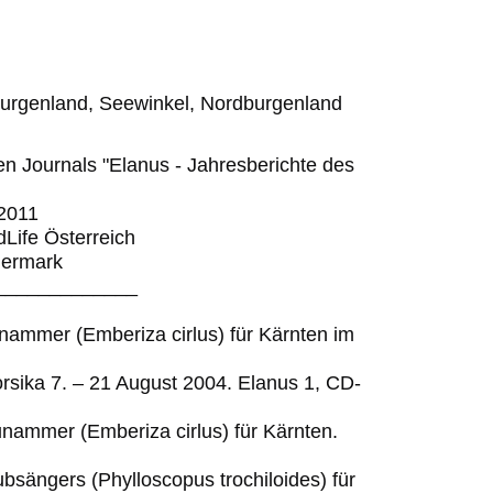
burgenland, Seewinkel, Nordburgenland
en Journals "Elanus - Jahresberichte des
2011
dLife Österreich
iermark
_____________
unammer (Emberiza cirlus) für Kärnten im
rsika 7. – 21 August 2004. Elanus 1, CD-
unammer (Emberiza cirlus) für Kärnten.
bsängers (Phylloscopus trochiloides) für