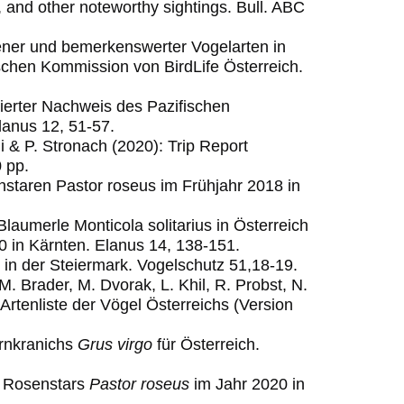
 and other noteworthy sightings.
Bull. ABC
ener und bemerkenswerter Vogelarten in
ischen Kommission von BirdLife Österreich.
tierter Nachweis des Pazifischen
lanus 12, 51-57.
i & P. Stronach (2020): Trip Report
 pp.
enstaren Pastor roseus im Frühjahr 2018 in
Blaumerle Monticola solitarius in Österreich
 in Kärnten. Elanus 14, 138-151.
 in der Steiermark. Vogelschutz 51,18-19.
M. Brader, M. Dvorak, L. Khil, R. Probst, N.
 Artenliste der Vögel Österreichs (Version
ernkranichs
Grus virgo
für Österreich.
s Rosenstars
Pastor roseus
im Jahr 2020 in