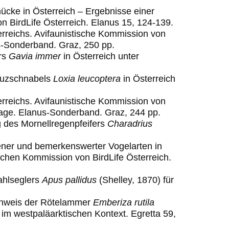
ücke in Österreich – Ergebnisse einer
n ­BirdLife ­Österre
ich. Elanus 15, 124-139.
erreichs. Avifaunistische Kommission von
s
-
Sonderband. Graz,
25
0
pp.
ers
Gavia immer
in Österreich unter
euzschnabels
Loxia leucoptera
in Österreich
erreichs. Avifaunistische Kommission von
flage. Elanus-Sonderband. Graz, 244 pp.
g des Mornellregenpfeifers
Charadrius
ener und bemerkenswerter Vogelarten in
ischen Kommission von BirdLife Österreich.
ahlseglers
Apus pallidus
(Shelley, 1870) für
achweis der Rötelammer
Emberiza rutila
 im westpaläarktischen Kontext. Egretta 59,