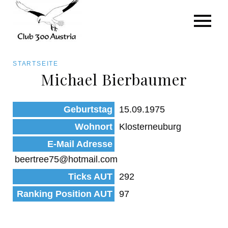
Art/Species
Status
Pfadnavigation
STARTSEITE
Kategorie für die Österreich-Liste
Michael Bierbaumer
Direkt
zum
Beobachtungen
Geburtstag
15.09.1975
Inhalt
Wohnort
Klosterneuburg
E-Mail Adresse
beertree75@hotmail.com
Ticks AUT
292
Ranking Position AUT
97