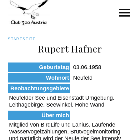
Art/Species
Status
Pfadnavigation
STARTSEITE
Kategorie für die Österreich-Liste
Rupert Hafner
Direkt
zum
Beobachtungen
Geburtstag
03.06.1958
Inhalt
Wohnort
Neufeld
Beobachtungsgebiete
Neufelder See und Eisenstadt Umgebung,
Leithagebirge, Seewinkel, Hohe Wand
Über mich
Mitglied von BirdLife und Lanius. Laufende
Wasservogelzählungen, Brutvogelmonitoring
und natürlich wird der Neufelder See intensiv