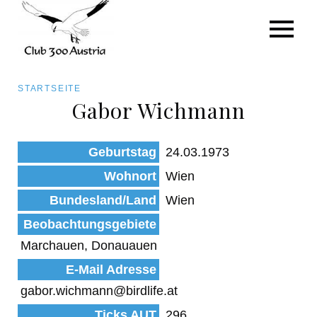
Art/Species
Status
Pfadnavigation
STARTSEITE
Kategorie für die Österreich-Liste
Gabor Wichmann
Direkt
zum
Beobachtungen
Geburtstag
24.03.1973
Inhalt
Wohnort
Wien
Bundesland/Land
Wien
Beobachtungsgebiete
Marchauen, Donauauen
E-Mail Adresse
gabor.wichmann@birdlife.at
Ticks AUT
296