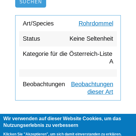
Rohrdommel
Keine Seltenheit
A
Beobachtungen
dieser Art
Wir verwenden auf dieser Website Cookies, um das
Footer
Nutzungserlebnis zu verbessern
AGB
Impressum
Links
menu
User
Anmelden
Klicken Sie "Akzeptieren", um sich damit einverstanden zu erklären.