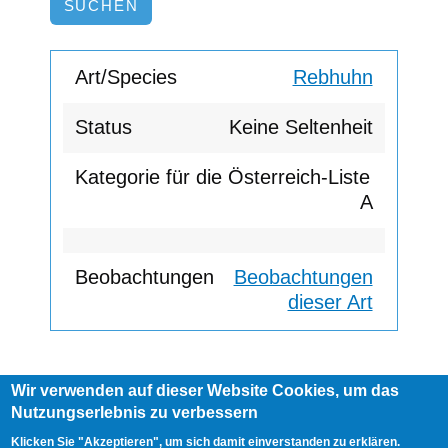
Rebhuhn
Keine Seltenheit
A
Beobachtungen
dieser Art
Wir verwenden auf dieser Website Cookies, um das
Footer
Nutzungserlebnis zu verbessern
AGB
Impressum
Links
menu
User
Anmelden
Klicken Sie "Akzeptieren", um sich damit einverstanden zu erklären.