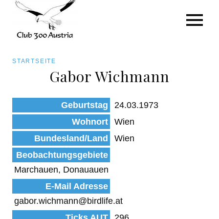
Art/Species
Status
Pfadnavigation
STARTSEITE
Kategorie für die Österreich-Liste
Gabor Wichmann
Direkt
zum
Beobachtungen
Geburtstag
24.03.1973
Inhalt
Wohnort
Wien
Bundesland/Land
Wien
Beobachtungsgebiete
Marchauen, Donauauen
E-Mail Adresse
gabor.wichmann@birdlife.at
Ticks AUT
296