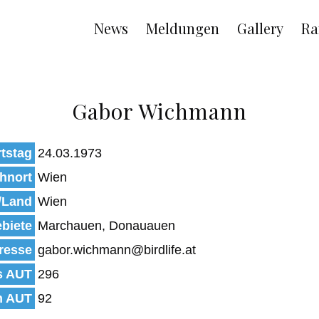
Main
News
Meldungen
Gallery
Ra
navigation
Gabor Wichmann
tstag
24.03.1973
hnort
Wien
/Land
Wien
biete
Marchauen, Donauauen
resse
gabor.wichmann@birdlife.at
s AUT
296
n AUT
92