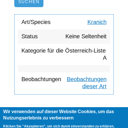
Kranich
Keine Seltenheit
A
Beobachtungen
dieser Art
Wir verwenden auf dieser Website Cookies, um das
Footer
Nutzungserlebnis zu verbessern
AGB
Impressum
Links
menu
User
Anmelden
Klicken Sie "Akzeptieren", um sich damit einverstanden zu erklären.