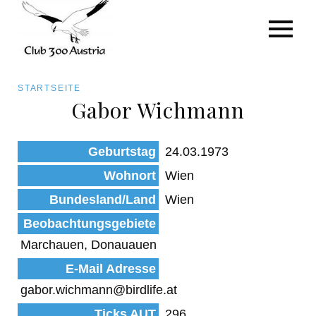
Art/Species
Status
Pfadnavigation
STARTSEITE
Kategorie für die Österreich-Liste
Gabor Wichmann
Direkt
zum
Beobachtungen
Geburtstag
24.03.1973
Inhalt
Wohnort
Wien
Bundesland/Land
Wien
Beobachtungsgebiete
Marchauen, Donauauen
E-Mail Adresse
gabor.wichmann@birdlife.at
Ticks AUT
296