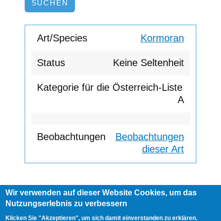
Kormoran
Keine Seltenheit
A
Beobachtungen
dieser Art
Wir verwenden auf dieser Website Cookies, um das
Footer
Nutzungserlebnis zu verbessern
AGB
Impressum
Links
menu
User
Anmelden
Klicken Sie "Akzeptieren", um sich damit einverstanden zu erklären.