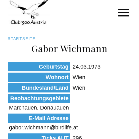
Art/Species
Status
Pfadnavigation
STARTSEITE
Kategorie für die Österreich-Liste
Gabor Wichmann
Direkt
zum
Beobachtungen
Geburtstag
24.03.1973
Inhalt
Wohnort
Wien
Bundesland/Land
Wien
Beobachtungsgebiete
Marchauen, Donauauen
E-Mail Adresse
gabor.wichmann@birdlife.at
Ticks AUT
296