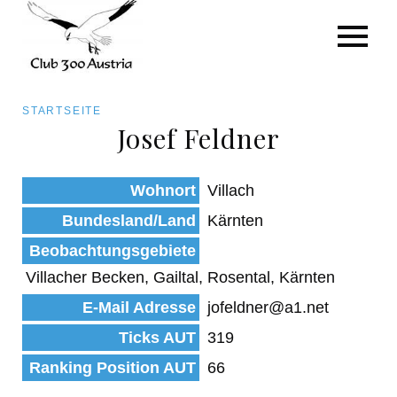
Art/Species
Status
Pfadnavigation
STARTSEITE
Kategorie für die Österreich-Liste
Josef Feldner
Direkt
zum
Beobachtungen
Wohnort
Villach
Inhalt
Bundesland/Land
Kärnten
Beobachtungsgebiete
Villacher Becken, Gailtal, Rosental, Kärnten
E-Mail Adresse
jofeldner@a1.net
Ticks AUT
319
Ranking Position AUT
66