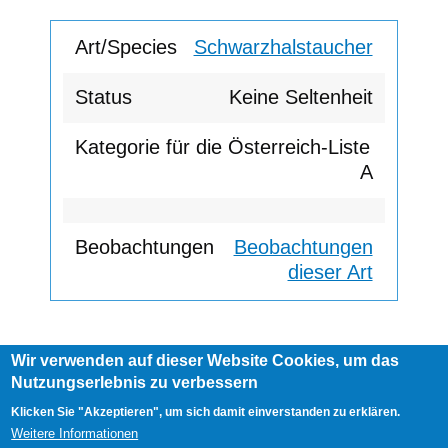
Schwarzhalstaucher
Keine Seltenheit
A
Beobachtungen
dieser Art
Wir verwenden auf dieser Website Cookies, um das
Footer
Nutzungserlebnis zu verbessern
AGB
Impressum
Links
menu
User
Anmelden
Klicken Sie "Akzeptieren", um sich damit einverstanden zu erklären.
account
Weitere Informationen