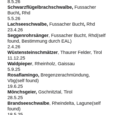
8.5.26
Schwarzflügelbrachschwalbe,
Fussacher
Bucht
,
Rhd
5.5.26
Lachseeschwalbe,
Fussacher
Bucht
,
Rhd
23.4.26
Seggenrohrsänger
, Fussacher Bucht, Rhd(self
found, Bestimmung durch EAL)
2.4.26
Wüstensteinschmätzer
, Thaurer Felder, Tirol
11.12.25
Waldpieper
, Rheinholz, Gaissau
5.9.25
Rosaflamingo,
Bregenzerachmündung,
Vbg(self found)
19.6.25
Mönchsgeier,
Gschnitztal, Tirol
28.5.25
Brandseeschwalbe
, Rheindelta, Lagune(self
found)
18.5.25