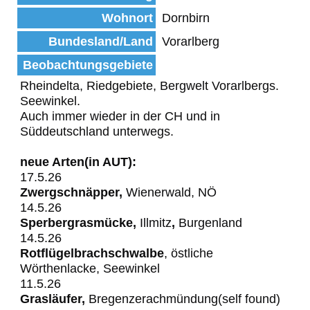
Wohnort
Dornbirn
Bundesland/Land
Vorarlberg
Beobachtungsgebiete
Rheindelta, Riedgebiete, Bergwelt Vorarlbergs.
Seewinkel.
Auch immer wieder in der CH und in
Süddeutschland unterwegs.
neue Arten(in AUT):
17.5.26
Zwergschnäpper,
Wienerwald, NÖ
14.5.26
Sperbergrasmücke,
Illmitz
,
Burgenland
14.5.26
Rotflügelbrachschwalbe
, östliche
Wörthenlacke, Seewinkel
11.5.26
Grasläufer,
Bregenzerachmündung(self found)