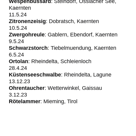
Wespenbussard
: Steindorf, Ossiacher See,
Kaernten
11.5.24
Zitronenzeisig
: Dobratsch, Kaernten
10.5.24
Zwergohreule
: Gablern, Ebendorf, Kaernten
​​​​​​9.5.24
Schwarzstorch
: Tiebelmuendung, Kaernten
6.5.24
Ortolan
: Rheindelta, Schleienloch
28.4.24
Küstenseeschwalbe
: Rheindelta, Lagune
13.12.23
Ohrentaucher
: Wetterwinkel, Gaissau
3.12.23
Rötelammer
: Mieming, Tirol