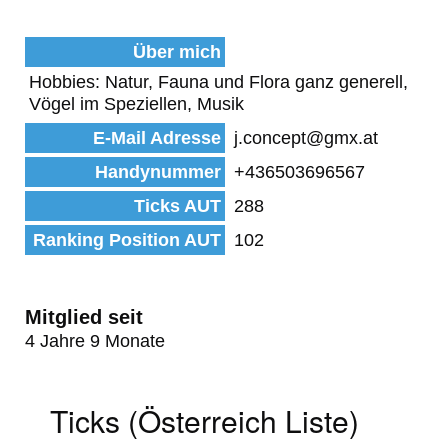
Über mich
Hobbies: Natur, Fauna und Flora ganz generell,
Vögel im Speziellen, Musik
E-Mail Adresse
j.concept@gmx.at
Handynummer
+436503696567
Ticks AUT
288
Ranking Position AUT
102
Mitglied seit
4 Jahre 9 Monate
Ticks (Österreich Liste)