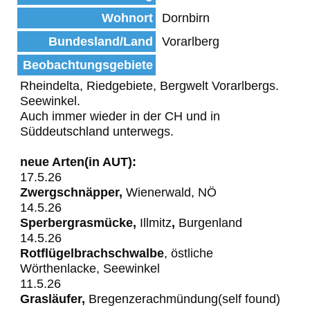
Wohnort
Dornbirn
Bundesland/Land
Vorarlberg
Beobachtungsgebiete
Rheindelta, Riedgebiete, Bergwelt Vorarlbergs.
Seewinkel.
Auch immer wieder in der CH und in
Süddeutschland unterwegs.
neue Arten(in AUT):
17.5.26
Zwergschnäpper,
Wienerwald, NÖ
14.5.26
Sperbergrasmücke,
Illmitz
,
Burgenland
14.5.26
Rotflügelbrachschwalbe
, östliche
Wörthenlacke, Seewinkel
11.5.26
Grasläufer,
Bregenzerachmündung(self found)