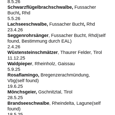
8.5.26
Schwarzflügelbrachschwalbe,
Fussacher
Bucht
,
Rhd
5.5.26
Lachseeschwalbe,
Fussacher
Bucht
,
Rhd
23.4.26
Seggenrohrsänger
, Fussacher Bucht, Rhd(self
found, Bestimmung durch EAL)
2.4.26
Wüstensteinschmätzer
, Thaurer Felder, Tirol
11.12.25
Waldpieper
, Rheinholz, Gaissau
5.9.25
Rosaflamingo,
Bregenzerachmündung,
Vbg(self found)
19.6.25
Mönchsgeier,
Gschnitztal, Tirol
28.5.25
Brandseeschwalbe
, Rheindelta, Lagune(self
found)
18.5.25