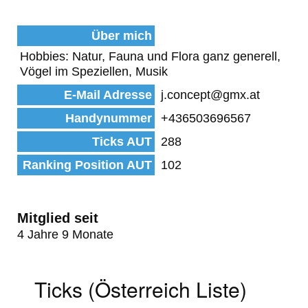
Über mich
Hobbies: Natur, Fauna und Flora ganz generell,
Vögel im Speziellen, Musik
E-Mail Adresse
j.concept@gmx.at
Handynummer
+436503696567
Ticks AUT
288
Ranking Position AUT
102
Mitglied seit
4 Jahre 9 Monate
Ticks (Österreich Liste)