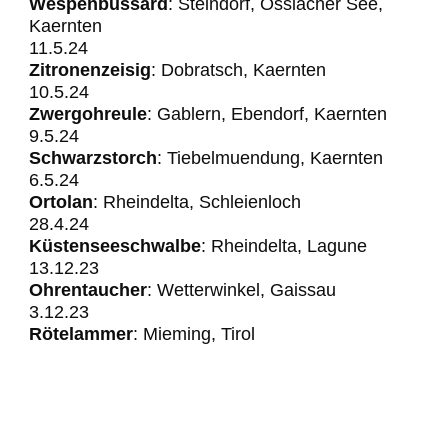
Wespenbussard
: Steindorf, Ossiacher See,
Kaernten
11.5.24
Zitronenzeisig
: Dobratsch, Kaernten
10.5.24
Zwergohreule
: Gablern, Ebendorf, Kaernten
​​​​​​9.5.24
Schwarzstorch
: Tiebelmuendung, Kaernten
6.5.24
Ortolan
: Rheindelta, Schleienloch
28.4.24
Küstenseeschwalbe
: Rheindelta, Lagune
13.12.23
Ohrentaucher
: Wetterwinkel, Gaissau
3.12.23
Rötelammer
: Mieming, Tirol