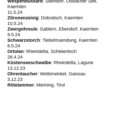
Wespenbussard
: Steindorf, Ossiacher See,
Kaernten
11.5.24
Zitronenzeisig
: Dobratsch, Kaernten
10.5.24
Zwergohreule
: Gablern, Ebendorf, Kaernten
​​​​​​9.5.24
Schwarzstorch
: Tiebelmuendung, Kaernten
6.5.24
Ortolan
: Rheindelta, Schleienloch
28.4.24
Küstenseeschwalbe
: Rheindelta, Lagune
13.12.23
Ohrentaucher
: Wetterwinkel, Gaissau
3.12.23
Rötelammer
: Mieming, Tirol