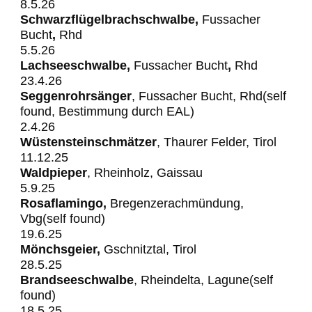
8.5.26
Schwarzflügelbrachschwalbe,
Fussacher
Bucht
,
Rhd
5.5.26
Lachseeschwalbe,
Fussacher
Bucht
,
Rhd
23.4.26
Seggenrohrsänger
, Fussacher Bucht, Rhd(self
found, Bestimmung durch EAL)
2.4.26
Wüstensteinschmätzer
, Thaurer Felder, Tirol
11.12.25
Waldpieper
, Rheinholz, Gaissau
5.9.25
Rosaflamingo,
Bregenzerachmündung,
Vbg(self found)
19.6.25
Mönchsgeier,
Gschnitztal, Tirol
28.5.25
Brandseeschwalbe
, Rheindelta, Lagune(self
found)
18.5.25