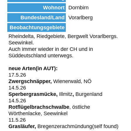
Wohnort
Dornbirn
Bundesland/Land
Vorarlberg
Beobachtungsgebiete
Rheindelta, Riedgebiete, Bergwelt Vorarlbergs.
Seewinkel.
Auch immer wieder in der CH und in
Süddeutschland unterwegs.
neue Arten(in AUT):
17.5.26
Zwergschnäpper,
Wienerwald, NÖ
14.5.26
Sperbergrasmücke,
Illmitz
,
Burgenland
14.5.26
Rotflügelbrachschwalbe
, östliche
Wörthenlacke, Seewinkel
11.5.26
Grasläufer,
Bregenzerachmündung(self found)