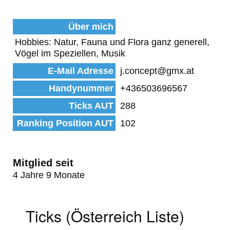
Über mich
Hobbies: Natur, Fauna und Flora ganz generell,
Vögel im Speziellen, Musik
E-Mail Adresse
j.concept@gmx.at
Handynummer
+436503696567
Ticks AUT
288
Ranking Position AUT
102
Mitglied seit
4 Jahre 9 Monate
Ticks (Österreich Liste)