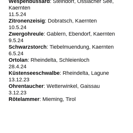
Wespenbussard
: Steindorf, Ossiacher See,
Kaernten
11.5.24
Zitronenzeisig
: Dobratsch, Kaernten
10.5.24
Zwergohreule
: Gablern, Ebendorf, Kaernten
​​​​​​9.5.24
Schwarzstorch
: Tiebelmuendung, Kaernten
6.5.24
Ortolan
: Rheindelta, Schleienloch
28.4.24
Küstenseeschwalbe
: Rheindelta, Lagune
13.12.23
Ohrentaucher
: Wetterwinkel, Gaissau
3.12.23
Rötelammer
: Mieming, Tirol