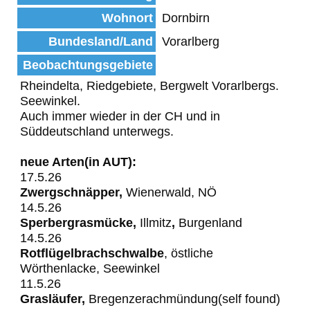
Wohnort
Dornbirn
Bundesland/Land
Vorarlberg
Beobachtungsgebiete
Rheindelta, Riedgebiete, Bergwelt Vorarlbergs.
Seewinkel.
Auch immer wieder in der CH und in
Süddeutschland unterwegs.
neue Arten(in AUT):
17.5.26
Zwergschnäpper,
Wienerwald, NÖ
14.5.26
Sperbergrasmücke,
Illmitz
,
Burgenland
14.5.26
Rotflügelbrachschwalbe
, östliche
Wörthenlacke, Seewinkel
11.5.26
Grasläufer,
Bregenzerachmündung(self found)