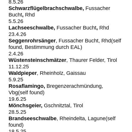
8.5.26
Schwarzflügelbrachschwalbe,
Fussacher
Bucht
,
Rhd
5.5.26
Lachseeschwalbe,
Fussacher
Bucht
,
Rhd
23.4.26
Seggenrohrsänger
, Fussacher Bucht, Rhd(self
found, Bestimmung durch EAL)
2.4.26
Wüstensteinschmätzer
, Thaurer Felder, Tirol
11.12.25
Waldpieper
, Rheinholz, Gaissau
5.9.25
Rosaflamingo,
Bregenzerachmündung,
Vbg(self found)
19.6.25
Mönchsgeier,
Gschnitztal, Tirol
28.5.25
Brandseeschwalbe
, Rheindelta, Lagune(self
found)
18.5.25