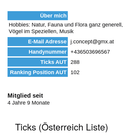
Über mich
Hobbies: Natur, Fauna und Flora ganz generell,
Vögel im Speziellen, Musik
E-Mail Adresse
j.concept@gmx.at
Handynummer
+436503696567
Ticks AUT
288
Ranking Position AUT
102
Mitglied seit
4 Jahre 9 Monate
Ticks (Österreich Liste)