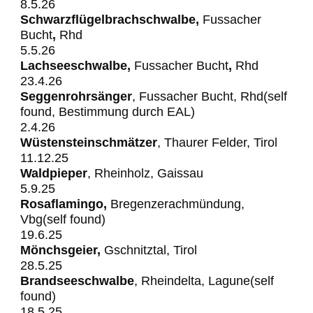
8.5.26
Schwarzflügelbrachschwalbe,
Fussacher
Bucht
,
Rhd
5.5.26
Lachseeschwalbe,
Fussacher
Bucht
,
Rhd
23.4.26
Seggenrohrsänger
, Fussacher Bucht, Rhd(self
found, Bestimmung durch EAL)
2.4.26
Wüstensteinschmätzer
, Thaurer Felder, Tirol
11.12.25
Waldpieper
, Rheinholz, Gaissau
5.9.25
Rosaflamingo,
Bregenzerachmündung,
Vbg(self found)
19.6.25
Mönchsgeier,
Gschnitztal, Tirol
28.5.25
Brandseeschwalbe
, Rheindelta, Lagune(self
found)
18.5.25