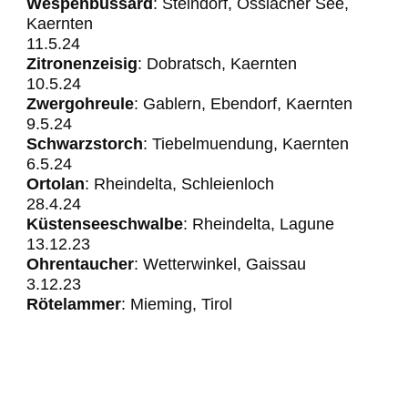
Wespenbussard
: Steindorf, Ossiacher See,
Kaernten
11.5.24
Zitronenzeisig
: Dobratsch, Kaernten
10.5.24
Zwergohreule
: Gablern, Ebendorf, Kaernten
​​​​​​9.5.24
Schwarzstorch
: Tiebelmuendung, Kaernten
6.5.24
Ortolan
: Rheindelta, Schleienloch
28.4.24
Küstenseeschwalbe
: Rheindelta, Lagune
13.12.23
Ohrentaucher
: Wetterwinkel, Gaissau
3.12.23
Rötelammer
: Mieming, Tirol