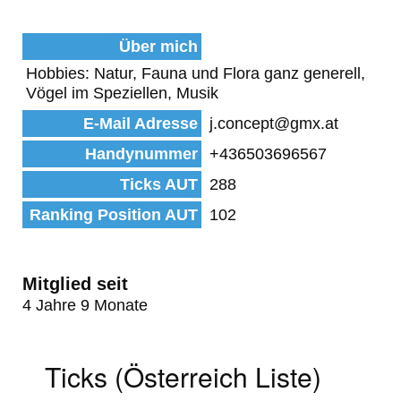
Über mich
Hobbies: Natur, Fauna und Flora ganz generell,
Vögel im Speziellen, Musik
E-Mail Adresse
j.concept@gmx.at
Handynummer
+436503696567
Ticks AUT
288
Ranking Position AUT
102
Mitglied seit
4 Jahre 9 Monate
Ticks (Österreich Liste)