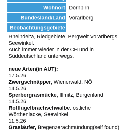
Wohnort
Dornbirn
Bundesland/Land
Vorarlberg
Beobachtungsgebiete
Rheindelta, Riedgebiete, Bergwelt Vorarlbergs.
Seewinkel.
Auch immer wieder in der CH und in
Süddeutschland unterwegs.
neue Arten(in AUT):
17.5.26
Zwergschnäpper,
Wienerwald, NÖ
14.5.26
Sperbergrasmücke,
Illmitz
,
Burgenland
14.5.26
Rotflügelbrachschwalbe
, östliche
Wörthenlacke, Seewinkel
11.5.26
Grasläufer,
Bregenzerachmündung(self found)