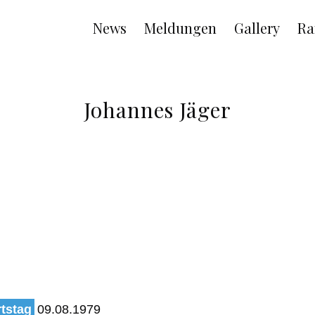
Main
News
Meldungen
Gallery
Ra
navigation
Johannes Jäger
tstag
09.08.1979