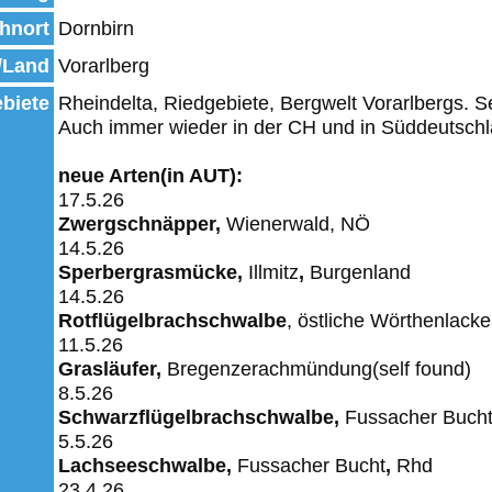
hnort
Dornbirn
/Land
Vorarlberg
biete
Rheindelta, Riedgebiete, Bergwelt Vorarlbergs. S
Auch immer wieder in der CH und in Süddeutsch
neue Arten(in AUT):
17.5.26
Zwergschnäpper,
Wienerwald, NÖ
14.5.26
Sperbergrasmücke,
Illmitz
,
Burgenland
14.5.26
Rotflügelbrachschwalbe
, östliche Wörthenlack
11.5.26
Grasläufer,
Bregenzerachmündung(self found)
8.5.26
Schwarzflügelbrachschwalbe,
Fussacher
Buch
5.5.26
Lachseeschwalbe,
Fussacher
Bucht
,
Rhd
23.4.26