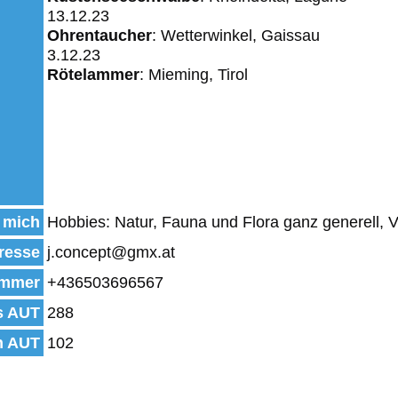
13.12.23
Ohrentaucher
: Wetterwinkel, Gaissau
3.12.23
Rötelammer
: Mieming, Tirol
 mich
Hobbies: Natur, Fauna und Flora ganz generell, V
resse
j.concept@gmx.at
mmer
+436503696567
s AUT
288
n AUT
102