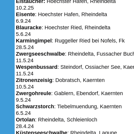
Eistaucher:
Hoechster Hafen, Rheindelta
10.2.25
Eisente
: Hoechster Hafen, Rheindelta
6.9.24
Blauracke
: Hoechster
Ried, Rheindelta
5.6.24
Karmingimpel
: Ruggeller Ried bei Nofels, Fk
28.5.24
Zwergseeschwalbe
: Rheindelta, Fussacher Buc
11.5.24
Wespenbussard
: Steindorf, Ossiacher See, Kae
11.5.24
Zitronenzeisig
: Dobratsch, Kaernten
10.5.24
Zwergohreule
: Gablern, Ebendorf, Kaernten
​​​​​​9.5.24
Schwarzstorch
: Tiebelmuendung, Kaernten
6.5.24
Ortolan
: Rheindelta, Schleienloch
28.4.24
Küstenseeschwalbe
: Rheindelta, Lagune