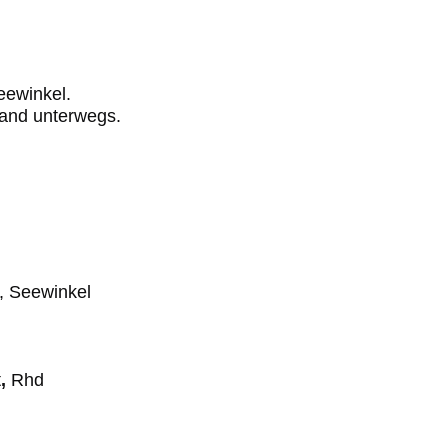
eewinkel.
land unterwegs.
e, Seewinkel
t
,
Rhd