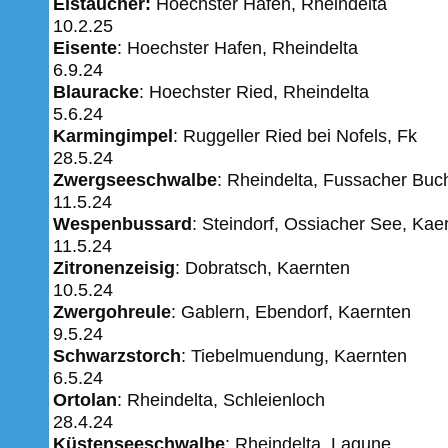
Eistaucher:
Hoechster Hafen, Rheindelta
10.2.25
Eisente
: Hoechster Hafen, Rheindelta
6.9.24
Blauracke
: Hoechster
Ried, Rheindelta
5.6.24
Karmingimpel
: Ruggeller Ried bei Nofels, Fk
28.5.24
Zwergseeschwalbe
: Rheindelta, Fussacher Buc
11.5.24
Wespenbussard
: Steindorf, Ossiacher See, Kae
11.5.24
Zitronenzeisig
: Dobratsch, Kaernten
10.5.24
Zwergohreule
: Gablern, Ebendorf, Kaernten
​​​​​​9.5.24
Schwarzstorch
: Tiebelmuendung, Kaernten
6.5.24
Ortolan
: Rheindelta, Schleienloch
28.4.24
Küstenseeschwalbe
: Rheindelta, Lagune