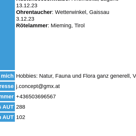
13.12.23
Ohrentaucher
: Wetterwinkel, Gaissau
3.12.23
Rötelammer
: Mieming, Tirol
 mich
Hobbies: Natur, Fauna und Flora ganz generell, V
resse
j.concept@gmx.at
mmer
+436503696567
s AUT
288
n AUT
102