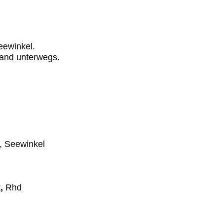
eewinkel.
land unterwegs.
e, Seewinkel
t
,
Rhd