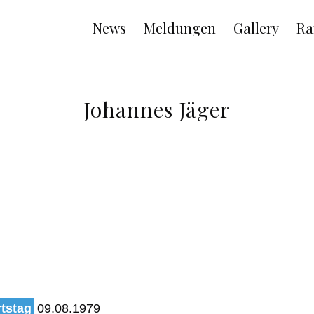
Main
News
Meldungen
Gallery
Ra
navigation
Johannes Jäger
tstag
09.08.1979