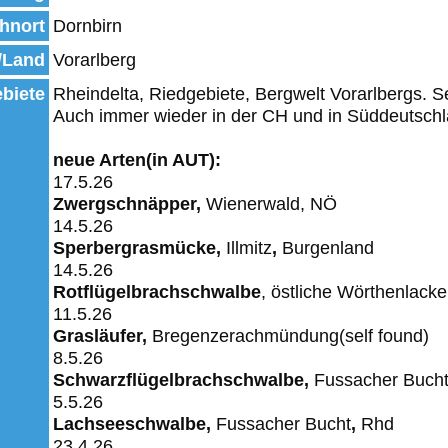
hnort
Dornbirn
/Land
Vorarlberg
biete
Rheindelta, Riedgebiete, Bergwelt Vorarlbergs. S
Auch immer wieder in der CH und in Süddeutsch
neue Arten(in AUT):
17.5.26
Zwergschnäpper,
Wienerwald, NÖ
14.5.26
Sperbergrasmücke,
Illmitz
,
Burgenland
14.5.26
Rotflügelbrachschwalbe
, östliche Wörthenlack
11.5.26
Grasläufer,
Bregenzerachmündung(self found)
8.5.26
Schwarzflügelbrachschwalbe,
Fussacher
Buch
5.5.26
Lachseeschwalbe,
Fussacher
Bucht
,
Rhd
23.4.26