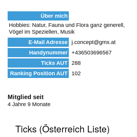
Über mich
Hobbies: Natur, Fauna und Flora ganz generell,
Vögel im Speziellen, Musik
E-Mail Adresse
j.concept@gmx.at
Handynummer
+436503696567
Ticks AUT
288
Ranking Position AUT
102
Mitglied seit
4 Jahre 9 Monate
Ticks (Österreich Liste)