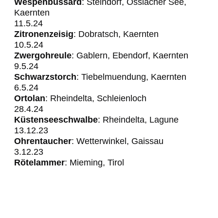
Wespenbussard
: Steindorf, Ossiacher See,
Kaernten
11.5.24
Zitronenzeisig
: Dobratsch, Kaernten
10.5.24
Zwergohreule
: Gablern, Ebendorf, Kaernten
​​​​​​9.5.24
Schwarzstorch
: Tiebelmuendung, Kaernten
6.5.24
Ortolan
: Rheindelta, Schleienloch
28.4.24
Küstenseeschwalbe
: Rheindelta, Lagune
13.12.23
Ohrentaucher
: Wetterwinkel, Gaissau
3.12.23
Rötelammer
: Mieming, Tirol