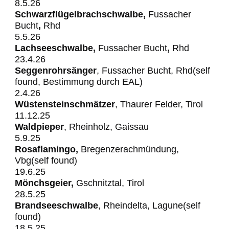
8.5.26
Schwarzflügelbrachschwalbe,
Fussacher
Bucht
,
Rhd
5.5.26
Lachseeschwalbe,
Fussacher
Bucht
,
Rhd
23.4.26
Seggenrohrsänger
, Fussacher Bucht, Rhd(self
found, Bestimmung durch EAL)
2.4.26
Wüstensteinschmätzer
, Thaurer Felder, Tirol
11.12.25
Waldpieper
, Rheinholz, Gaissau
5.9.25
Rosaflamingo,
Bregenzerachmündung,
Vbg(self found)
19.6.25
Mönchsgeier,
Gschnitztal, Tirol
28.5.25
Brandseeschwalbe
, Rheindelta, Lagune(self
found)
18.5.25