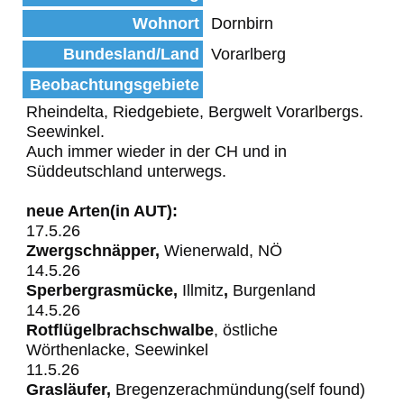
Wohnort
Dornbirn
Bundesland/Land
Vorarlberg
Beobachtungsgebiete
Rheindelta, Riedgebiete, Bergwelt Vorarlbergs.
Seewinkel.
Auch immer wieder in der CH und in
Süddeutschland unterwegs.
neue Arten(in AUT):
17.5.26
Zwergschnäpper,
Wienerwald, NÖ
14.5.26
Sperbergrasmücke,
Illmitz
,
Burgenland
14.5.26
Rotflügelbrachschwalbe
, östliche
Wörthenlacke, Seewinkel
11.5.26
Grasläufer,
Bregenzerachmündung(self found)