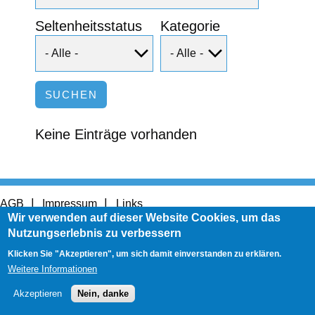
Seltenheitsstatus
Kategorie
Keine Einträge vorhanden
Footer
AGB
Impressum
Links
menu
User
Wir verwenden auf dieser Website Cookies, um das
Anmelden
account
Nutzungserlebnis zu verbessern
menu
Klicken Sie "Akzeptieren", um sich damit einverstanden zu erklären.
Weitere Informationen
Akzeptieren
Nein, danke