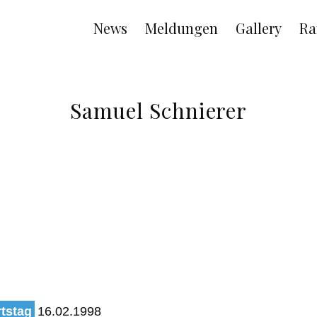
Main
News
Meldungen
Gallery
Ra
navigation
Samuel Schnierer
tstag
16.02.1998