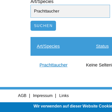
Art/Species
Art/Species
Status
Prachttaucher
Keine Selten
Footer
AGB
Impressum
Links
menu
Wir verwenden auf dieser Website Cooki