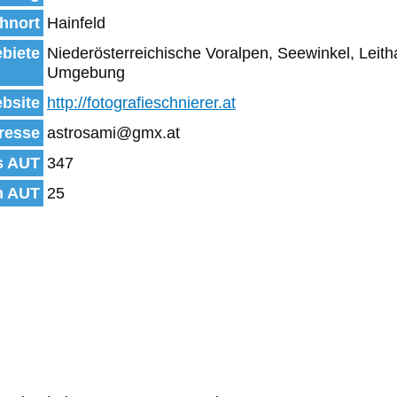
hnort
Hainfeld
biete
Niederösterreichische Voralpen, Seewinkel, Leit
Umgebung
bsite
http://fotografieschnierer.at
resse
astrosami@gmx.at
s AUT
347
n AUT
25