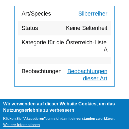
Silberreiher
Keine Seltenheit
A
Beobachtungen
dieser Art
Wir verwenden auf dieser Website Cookies, um das
Footer
Nutzungserlebnis zu verbessern
AGB
Impressum
Links
menu
User
Anmelden
Klicken Sie "Akzeptieren", um sich damit einverstanden zu erklären.
account
Weitere Informationen