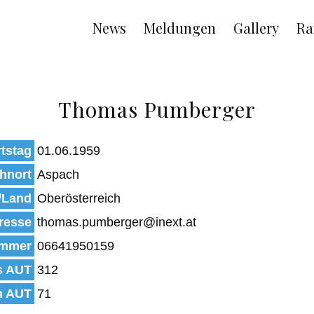
Main
News
Meldungen
Gallery
Ra
navigation
Thomas Pumberger
tstag
01.06.1959
hnort
Aspach
/Land
Oberösterreich
resse
thomas.pumberger@inext.at
mmer
06641950159
s AUT
312
n AUT
71