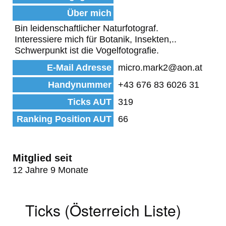
Über mich
Bin leidenschaftlicher Naturfotograf.
Interessiere mich für Botanik, Insekten,..
Schwerpunkt ist die Vogelfotografie.
E-Mail Adresse
micro.mark2@aon.at
Handynummer
+43 676 83 6026 31
Ticks AUT
319
Ranking Position AUT
66
Mitglied seit
12 Jahre 9 Monate
Ticks (Österreich Liste)