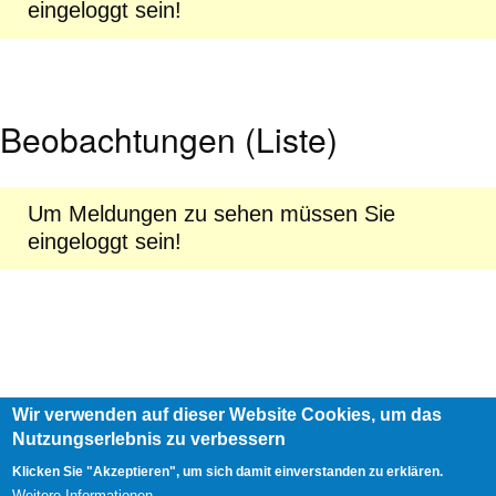
eingeloggt sein!
Beobachtungen (Liste)
Um Meldungen zu sehen müssen Sie
eingeloggt sein!
Wir verwenden auf dieser Website Cookies, um das
Footer
Nutzungserlebnis zu verbessern
AGB
Impressum
Links
menu
User
Anmelden
Klicken Sie "Akzeptieren", um sich damit einverstanden zu erklären.
account
Weitere Informationen