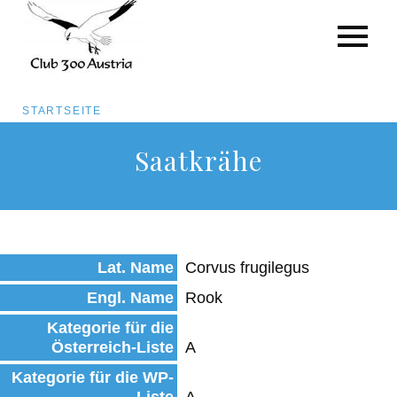
Pfadnavigation
STARTSEITE
Direkt
Saatkrähe
zum
Inhalt
Lat. Name
Corvus frugilegus
Engl. Name
Rook
Kategorie für die
Österreich-Liste
A
Kategorie für die WP-