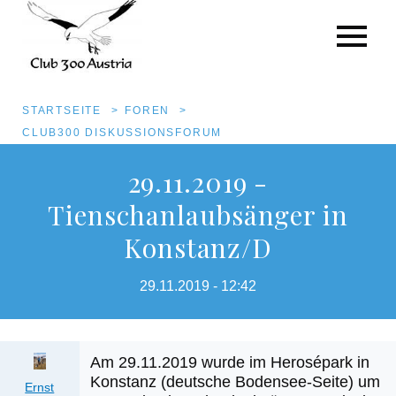
Pfadnavigation
STARTSEITE
FOREN
CLUB300 DISKUSSIONSFORUM
Direkt
29.11.2019 -
zum
Tienschanlaubsänger in
Inhalt
Konstanz/D
29.11.2019 - 12:42
Am 29.11.2019 wurde im Herosépark in
Konstanz (deutsche Bodensee-Seite) um
Ernst