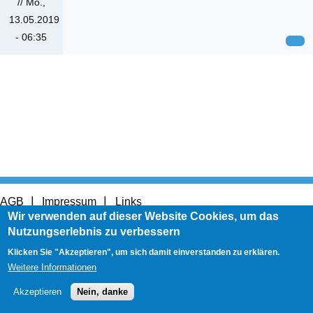
//
Mo.,
13.05.2019
- 06:35
Footer
AGB
Impressum
Links
menu
User
Wir verwenden auf dieser Website Cookies, um das
Anmelden
account
Nutzungserlebnis zu verbessern
menu
Klicken Sie "Akzeptieren", um sich damit einverstanden zu erklären.
Weitere Informationen
Akzeptieren
Nein, danke