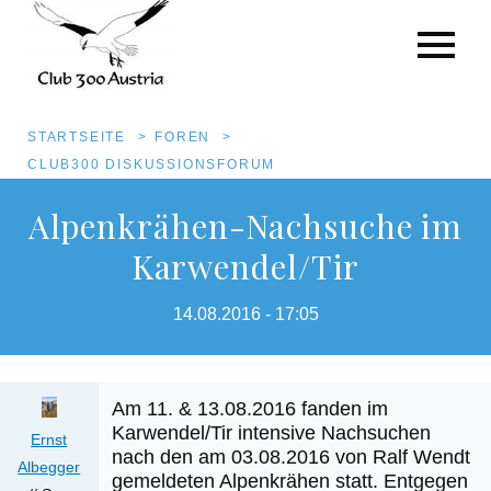
Pfadnavigation
STARTSEITE
FOREN
CLUB300 DISKUSSIONSFORUM
Direkt
Alpenkrähen-Nachsuche im
zum
Karwendel/Tir
Inhalt
14.08.2016 - 17:05
Am 11. & 13.08.2016 fanden im
Karwendel/Tir intensive Nachsuchen
Ernst
nach den am 03.08.2016 von Ralf Wendt
Albegger
gemeldeten Alpenkrähen statt. Entgegen