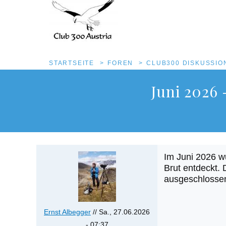
Pfadnavigation
STARTSEITE
FOREN
CLUB300 DISKUSSI
Direkt
Juni 2026
zum
Inhalt
Im Juni 2026 w
Brut entdeckt. 
ausgeschlossen 
Ernst Albegger
//
Sa., 27.06.2026
- 07:37