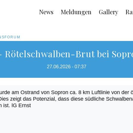
Main
News
Meldungen
Gallery
Ra
navigation
ONSFORUM
 - Rötelschwalben-Brut bei Sop
27.06.2026 - 07:37
urde am Ostrand von Sopron ca. 8 km Luftlinie von der 
Dies zeigt das Potenzial, dass diese südliche Schwalbena
ist. lG Ernst