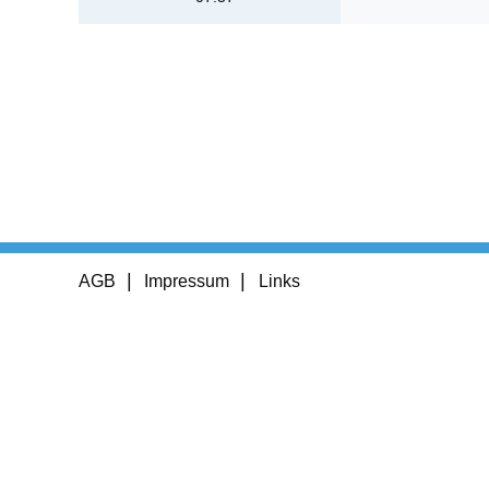
Footer
AGB
Impressum
Links
menu