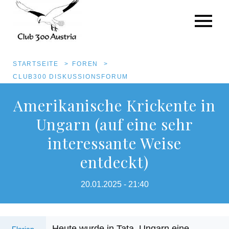
Pfadnavigation
STARTSEITE
FOREN
CLUB300 DISKUSSIONSFORUM
Direkt
Amerikanische Krickente in
zum
Ungarn (auf eine sehr
Inhalt
interessante Weise
entdeckt)
20.01.2025 - 21:40
Heute wurde in Tata, Ungarn eine
Florian