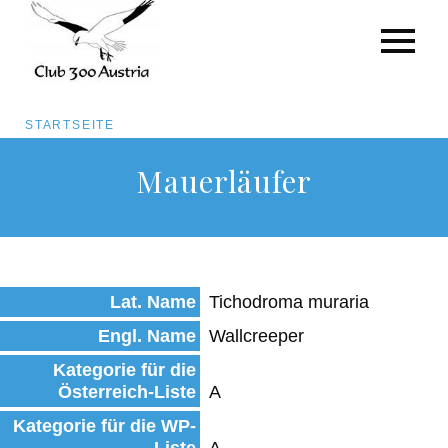
Pfadnavigation
STARTSEITE
Direkt
Mauerläufer
zum
Inhalt
Lat. Name
Tichodroma muraria
Engl. Name
Wallcreeper
Kategorie für die
Österreich-Liste
A
Kategorie für die WP-